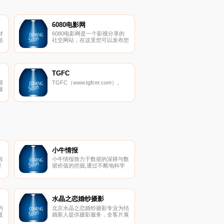
6080电影网
材
6080电影网是一个影视分享的
括
社交网站，在这里您可以发布您
价
喜欢的影视分享给自己的好友，
格
6080电影网站支持多种格式播
钢
放包括西瓜影音，吉吉影音高清
以及普通flv视频，yy6080网页
供
版频道专属，进入yy6080新视
TGFC
现
觉影院记录分享您的影视日志。
源
TGFC（www.tgfcer.com）。
服
市
全
诚
服
向
小牛情报
有
小牛情报致力于数据的深耕与数
经
据价值的挖掘,通过不断地科学
立
分析和挖掘，就能帮助您无限地
缴
接近规律，理解规律。是国内专
联
业的独立第三方区块链数据服务
平台。
水晶之恋婚纱摄影
的
北京水晶之恋婚纱摄影专业为结
提
婚新人提供摄影服务，全客片展
网
示真实案例，三大室内场馆12大