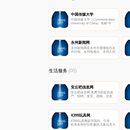
中国传媒大学
中国传媒大学（Communication
University of China）简称“中
传”，位于中华人民共和国首都
北京，是国家教育部直属全国重
点大学，是列入国家211工程、
985工程优势学科创新平台、“珠
峰计划”、“2011计划”、“111计
永州新闻网
划”、“千人计划”重点建设的综合
永州新闻网是永州市委继创办永
性研究型大学。
州日报、永州电视台、永州人民
广播电台之后的第四大主流媒
体，是由中共永州市委主办，中
共永州市委宣传部、中共永州市
委网宣办、永州市人民政府新闻
生活服务
(00)
办承办的新闻单位。
安丘吧信息网
安丘吧信息网,免费为你提供房
产、招聘、黄页、团购、交友、
二手、宠物、车辆、周边游等海
量分类信息
4399玩具网
4399玩具网提供国内、日本、
欧美各种好玩有趣的儿童玩具大
全；包括新鲜热门的资讯、图