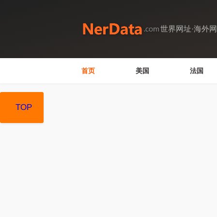
世界网址·海外
首页
美国
法国
TOP
TOP