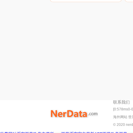
片、视频以及各路玩具达人的优
质评测攻略,教你如何将玩具玩
得更有趣。
联系我们
[0:578ms0-
海外网站 世
© 2020 ne