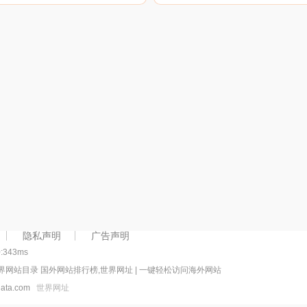
营的网络借贷信息中介服务平
站，凭借其齐全的房产资源和
台。春天金融致力于通过创新的
业的服务知识,为异地购房者提
金融思维、先进的技术和严谨的
供海海南产价格,海南房地产新
风控流程，为出借双方提供操作
动态,海南房产在线咨询服务。
便捷、风险可控、收益合理的创
新型网络借贷信息中介服务。
隐私声明
广告声明
0:343ms
界网站目录 国外网站排行榜,世界网址 | 一键轻松访问海外网站
rdata.com
世界网址