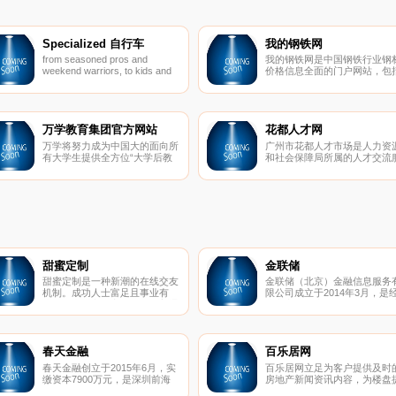
Specialized 自行车
我的钢铁网
from seasoned pros and
我的钢铁网是中国钢铁行业钢
weekend warriors, to kids and
价格信息全面的门户网站，包
commuters—if you ride, we’re
钢铁网,钢材网,钢铁价格,钢材
for you. we believe bikes have
格,钢铁行情,钢材行情,钢材价
the power to change lives. this
走势,钢铁价格走势,钢铁市场,
simple truth drives us to be—
材市场,钢铁行业分析等信息，
and do—better.
为国内钢铁企业、钢材企业提
万学教育集团官方网站
花都人才网
新的钢材价格行情资讯和钢材
万学将努力成为中国大的面向所
广州市花都人才市场是人力资
货电子商务服务。
有大学生提供全方位“大学后教
和社会保障局所属的人才交流
育和培训”的服务机构，我们的
务机构，与广东皮革皮具人才
服务将涵盖大学生毕业后的所有
场、广东汽车人才市场合署办
选择（即考研究生，考公务员，
公，自成立之日起就被赋予了
求职就业）。
新的服务意识和管理理念，竭
为社会各单位和个人提供全方
位、高品质的人才资源相关服
务，她是花都区目前规模大、
务功能全的人才资源供应商，
社会各界提供以下服务
甜蜜定制
金联储
甜蜜定制是一种新潮的在线交友
金联储（北京）金融信息服务
机制。成功人士富足且事业有
限公司成立于2014年3月，是
成，魅力甜心漂亮可人。在普通
北京市石景山区金融办批准成
的交友网站，成功人士可能因没
的金融信息服务有限公司，实
有特别出众的样貌而遭到冷遇
注册资本1亿元人民币, 中国互
（当然很多成功人士是才貌双全
网金融协会首批会员。
的），而魅力甜心何尝不想找到
春天金融
百乐居网
一个内外兼修 、事业有成、值
春天金融创立于2015年6月，实
百乐居网立足为客户提供及时
得依靠的宽厚肩膀？在SA甜蜜
缴资本7900万元，是深圳前海
房地产新闻资讯内容，为楼盘
定制，成功人士不再孤独，魅力
阳睿互联网金融服务有限公司运
供网上浏览、业主论坛和社区
甜心不再荒废时间和情感。