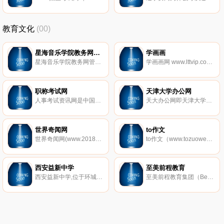
教育文化
(00)
星海音乐学院教务网管理系统
学画画
星海音乐学院教务网管理系统地址
学画画网 www.lttvip.com 为广大画画爱好者提供优秀学画画,学画画入门,画画教程,画画图片,绘画作品,画画图片大全等,学画画，就上学画画网.
职称考试网
天津大学办公网
人事考试资讯网是中国大的职称考试网站，提供职称英语、职称计算机、财经、医药、建筑等职称考试的报名、成绩查询、试题真题、培训课程、历年真题、考试宝典考试题库等权威资讯。
天大办公网即天津大学办公网旨在适应现代教育形式的发展，全面推进学校教育教学管理的信息化，改善教师的办公条件，提升学校办公效率，为教师提供一个教学资料交流的园地。天津大学办公网设置 了“新闻中心、本科教学、办公服务、人事管理、科技工作、社科工作”等栏目。
世界奇闻网
to作文
世界奇闻网(www.20188.com),探索发现,收集了全球范围内最新未解之谜,娱乐八卦,灵异事件,等记录大全，科学探索，宇宙奥秘等趣闻就来这里！这里有动物，人类，军事，娱乐，UFO,生活等自然世界之最奇闻怪事。
to作文（www.tozuowen.com）是一个综合性文章门户网站，在这里，有很多类型的文章可供阅读欣赏，大分类包括文章、散文、日记、诗歌、小说、故事、句子、作文、美文、签名、祝福语、情书、范文、读后感、文学百科、网名大全、养生、历史、抗战、短信、星座、占卜、解梦等，小分类更多达200多个，绝对是您理想中的文章网站。
西安益新中学
至美前程教育
西安益新中学,位于环城西路铁塔寺路19号，是西安市、莲湖区两级教育主管部门审批创办的一所初级中学。建校以来，学校以科学发展观为指导，以“幸福教师、快乐学生、卓越学校、和谐发展”为办学理念，秉持“低进高出，高进优出”,让普通的学生变优秀，让优秀的学生更杰出的能适应未来社会发展的人才观，坚持内涵发展、特色发展、和谐发展，形成了“勤奋笃学，和谐进取”的校风、“敬业严谨，追求一流”的教风、“善思多问，刻苦乐学”的学风。
至美前程教育集团（Best Education），致力于国际教育研究和国际教育咨询，旗下拥用“至美留学”、“至美英语”、“CBE中国”三大品牌。