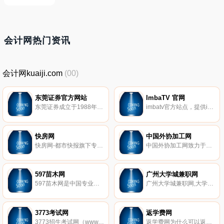
会计网热门资讯
会计网kuaiji.com
(00)
东莞证券官方网站
ImbaTV 官网
东莞证券成立于1988年6月，注册资本15亿元，是国有控股的全国性综合类证券公司，也是全国首批承销保荐机构之一。公司业务范围涵盖了经纪、投资咨询、财务顾问、承销与保荐、证券自营、资产管理、基金代销、期货IB、直接投资、融资融券、做市、股票期权等领域。
imbatv官方站点，提供imbatv官方主办的i联赛赛事直播，赛事回看以及聚合的游戏资讯。
快房网
中国外协加工网
快房网-都市快报旗下专业杭州房产信息网，为您提供新杭州房产、楼市动态资讯，新楼盘、二手房信息查询及买房团购服务，给您买房权威指导。
中国外协加工网致力于中国中小企业发展,免费的外协加工,机械加工信息发布平台让你赚钱不再难
597苗木网
广州大学城兼职网
597苗木网是中国专业的苗木网站，提供：苗木求购信息、苗木供应信息、苗木价格查询及银杏苗木等专业苗木信息服务。597苗木网期待您的加入共创成功与辉煌！
广州大学城兼职网,大学城好的兼职网,广州大学城兼职招聘,广州兼职招聘,广州大学城兼职中心qq群,广州大学城兼职网提供新好的兼职信息,商家可以在网站上发兼职信息,学生等兼职人员可以在此浏览兼职信息、进行在线互动交流，发表留言等.同时，大学城兼职网提供专业的兼职人才招聘服务。
3773考试网
返学费网
3773招生考试网（www.3773.com.cn）提供2012年高考、中考、成人高考、专升本等成绩查询与招生简章信息，并提供各种福建、北京、上海、天津、重庆、黑龙江、吉林等地区的中考、高考、考研模拟试题与历年真题信息助考生从容应考。
返学费网为什么可以返学费？询预约、培训返利服务,是专业的中国教育培训网站。