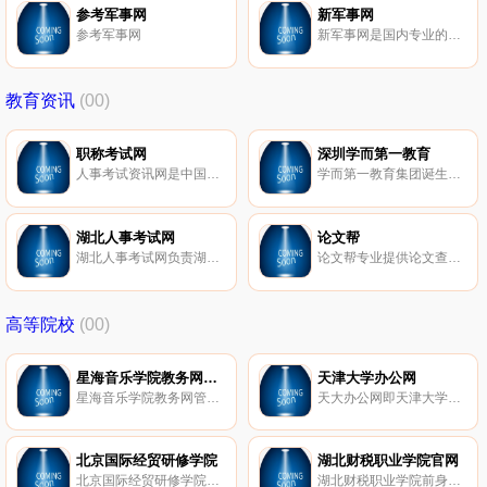
参考军事网
新军事网
参考军事网
新军事网是国内专业的军事类网站，每天为您提供新的军事新闻、军事图片新闻，提供兵器知识等，军迷们喜欢的军事网！
教育资讯
(00)
职称考试网
深圳学而第一教育
人事考试资讯网是中国大的职称考试网站，提供职称英语、职称计算机、财经、医药、建筑等职称考试的报名、成绩查询、试题真题、培训课程、历年真题、考试宝典考试题库等权威资讯。
学而第一教育集团诞生于2009年! 是一家专注儿童经典文化 教育及电教产品研发、生产和销售的文化高新技术企业，国学教育行业十强企业。
湖北人事考试网
论文帮
湖北人事考试网负责湖北公务员考试、湖北事业单位招考、专业技术人才评定、国家或省里明确由湖北人事考试院承担的专业技术职务任职资格考试、评聘专业技术职务所需的外语考试及水平能力测试（笔试）、各类执职）业资格考试方案的拟定、制发、报名、考场安排及考务信息传递、考务组织等工作
论文帮专业提供论文查重。中国知网论文查重检测系统由知网VIP5.1系统、AMLC期刊检测、TMLC等构成。配合维普、万方、PaperPass等知名论文查重系统，轻松通过高校本硕博毕业论文检测。
高等院校
(00)
星海音乐学院教务网管理系统
天津大学办公网
星海音乐学院教务网管理系统地址
天大办公网即天津大学办公网旨在适应现代教育形式的发展，全面推进学校教育教学管理的信息化，改善教师的办公条件，提升学校办公效率，为教师提供一个教学资料交流的园地。天津大学办公网设置 了“新闻中心、本科教学、办公服务、人事管理、科技工作、社科工作”等栏目。
北京国际经贸研修学院
湖北财税职业学院官网
北京国际经贸研修学院（简称北京国际经贸学院），成立于1995年，是经北京市教育主管部门批准成立的全日制公助民办自主招生学校。学院招收16-22岁初高中应往届毕业生，开设空乘专业、幼师专业、护理专业等热门专业。是北京市比较好的自主招生、单招学校，90%毕业生实现高薪就业。
湖北财税职业学院前身为创建于1987年的湖北省税务学校，2004年5月经湖北省人民政府批准，升格为全国税务系统唯一一所面向全国招生的公办全日制普通高等职业学院。学院坐落在湖北省武汉市武昌区白沙洲大道519号，由东、西两个校区组成，位居武汉中心城区，北距武昌火车站2公里，地处地铁沿线，地理位置优越，交通便利，是鹦鹉洲长江大桥武昌桥头区域。学院行政上隶属于湖北省地方税务局，教育教学业务受湖北省教育厅指导。