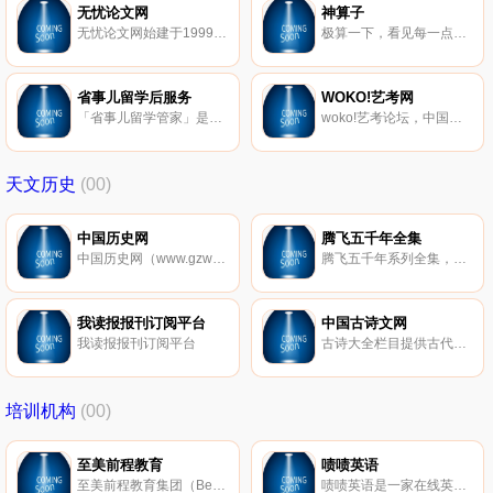
无忧论文网
神算子
无忧论文网始建于1999年，为您提供专业的论文范文阅读，包括：英语论文、毕业论文、管理、行政、经济、教育论文、MBA论文、与留学生论文、职称论文等阅读与定制服务；我们的服务遍及国内外，无忧论文网专家加盟，是您放心的选择。
极算一下，看见每一点提高。神算一下，抓住每一分
省事儿留学后服务
WOKO!艺考网
「省事儿留学管家」是北美留学后服务的开创者。「省事儿」在美国罗利市、中国武汉、上海等地均设办公地点，并与美国上百所高校达成良好合作，服务中美学生及家长超20万人次。
woko!艺考论坛，中国第一艺术高考、艺术考研交流社区，为艺考生提供权威艺考资讯、艺考咨询、艺考资料等服务，致力于做好的艺考网站。
天文历史
(00)
中国历史网
腾飞五千年全集
中国历史网（www.gzwwxxw.cn）涵盖中国各个朝代历史故事，野史秘闻，文化经典，历史故事有哪些，好看的历史小说，历史故事大全，历史人物故事。
腾飞五千年系列全集，腾飞五千年视频汇总
我读报报刊订阅平台
中国古诗文网
我读报报刊订阅平台
古诗大全栏目提供古代经典古诗的原文和翻译，包括唐诗三百首、宋词精选、元曲精选、写景的古诗、咏物诗、节日古诗、古代抒情诗、送别诗、爱情古诗等经典古诗词大全
培训机构
(00)
至美前程教育
啧啧英语
至美前程教育集团（Best Education），致力于国际教育研究和国际教育咨询，旗下拥用“至美留学”、“至美英语”、“CBE中国”三大品牌。
啧啧英语是一家在线英语培训机构教你怎么样挑选在线外教一对一哪家好，包含成人英语培训,少儿英语培训，罗列各大英语培训机构的排名_价格_费用_口碑.