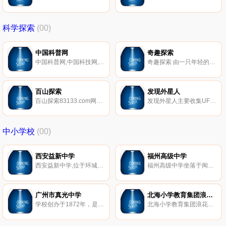
科学探索
(00)
中国科普网
奇趣探索
中国科普网,中国科技网,科技日报,科普,科技,科幻,资讯
奇趣探索 由一只年轻的团队抱着无限的热情与梦想，涉足互联网开创创业之路。以高品质的内容、人性化的方式，向用户提供可靠、丰富的服饰搭配、美容化妆、护肤等各类女性关注的信息，以提升女性生活品质。
百山探索
发现外星人
百山探索83133.com网提供各种意想不到的奇闻异事,奇闻趣事,奇闻怪事,未解之谜,灵异事件,历史趣闻,军事秘闻,奇趣奇异图片让你大开眼界,大千世界天下奇闻异事尽收眼前.
发现外星人主要收集UFO,外星人,飞碟事件的图片视频以及一些相关的人类未解之谜,穿越时空隧道让我们一起来探索发现远古及近代的UFO,不明飞行物,外星人,飞碟事件。
中小学校
(00)
西安益新中学
福州高级中学
西安益新中学,位于环城西路铁塔寺路19号，是西安市、莲湖区两级教育主管部门审批创办的一所初级中学。建校以来，学校以科学发展观为指导，以“幸福教师、快乐学生、卓越学校、和谐发展”为办学理念，秉持“低进高出，高进优出”,让普通的学生变优秀，让优秀的学生更杰出的能适应未来社会发展的人才观，坚持内涵发展、特色发展、和谐发展，形成了“勤奋笃学，和谐进取”的校风、“敬业严谨，追求一流”的教风、“善思多问，刻苦乐学”的学风。
福州高级中学坐落于闽江南岸的烟台山之巅，依山傍水的良好位置赋予福高灵动的生命，被誉为“烟山明珠”，福建省环境保护厅和教育厅联合授予“省级绿色学校”称号。
广州市真光中学
北海小学教育集团浪花博客
学校创办于1872年，是岭南办学早的学校之一，坐落在珠江之滨，白鹤洞山顶，占地面积79739平方米，建筑面积61006平方米。是首批广东省国家级示范性普通高中，首批广东省教学水平优秀学校、首批广东省中小学校长工作室主持人学校、首批广东省德育示范学校。现有教职工269人，专任教师247人，特级教师2人，中学高级教师107人，研究生学历7人。多名教师荣获国家、省、市各种荣誉，是广州市教师奖等次高、类别多的学校之一。2002年办真光实验初中，2003年办真光中英文小学，2010年复办真光中学初中部。
北海小学教育集团浪花博客