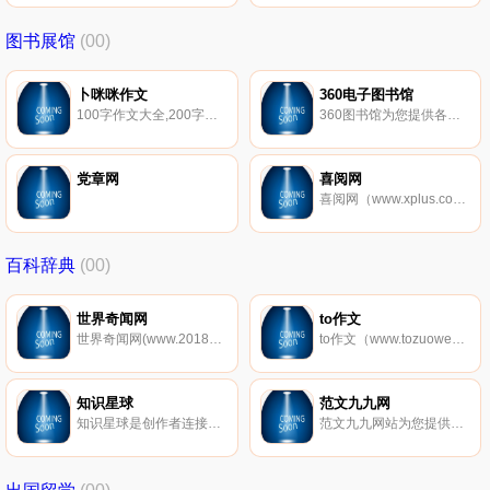
图书展馆
(00)
卜咪咪作文
360电子图书馆
100字作文大全,200字作文大全,300字作文大全,400字作文大全,500字作文大全,00字作文大全,700字作文大全,800字作文大全,左右
360图书馆为您提供各种电子书，电子书下载，PDF电子书下载，杂志下载，各种电子杂志下载。电子杂志下载,pdf杂志下载，只要是您想要的，这里全有。
党章网
喜阅网
喜阅网（www.xplus.com.cn）电子杂志，囊括了国内众多知名品牌杂志，为读者提供电子杂志在线阅读，免费下载及手机阅读、电视阅读、平板阅读的全网多屏的数据阅读模式，内容包括时尚杂志、财经杂志、汽车杂志、等众多行业。
百科辞典
(00)
世界奇闻网
to作文
世界奇闻网(www.20188.com),探索发现,收集了全球范围内最新未解之谜,娱乐八卦,灵异事件,等记录大全，科学探索，宇宙奥秘等趣闻就来这里！这里有动物，人类，军事，娱乐，UFO,生活等自然世界之最奇闻怪事。
to作文（www.tozuowen.com）是一个综合性文章门户网站，在这里，有很多类型的文章可供阅读欣赏，大分类包括文章、散文、日记、诗歌、小说、故事、句子、作文、美文、签名、祝福语、情书、范文、读后感、文学百科、网名大全、养生、历史、抗战、短信、星座、占卜、解梦等，小分类更多达200多个，绝对是您理想中的文章网站。
知识星球
范文九九网
知识星球是创作者连接铁杆粉丝,做出高品质社群,实现知识变现的工具。
范文九九网站为您提供个人工作总结计划,观读后感,心得体会范文,个人简历模板,演讲稿,作文教案大全,实习实践报告等各类范文范例以供参考...