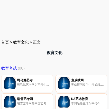
首页
>
教育文化
>
正文
教育文化
教育考试
(00)
司马懿艺考
查成绩网
司马懿艺考网为艺考生提供美术、播音主持、舞蹈、音乐、表演、编导、空乘、摄影、书法艺考动态，招生简章，艺考政策，全国艺术类联考统考专业分数线，成绩查询，艺考留学，艺术生文化课补习等各项服务。
查成绩网提供中考成绩,会考成绩查询,高考成绩查询和英语四六级成绩,普通话考试,护士资格,建筑师,银行从业考试报名入口,近考试,成绩查询,人事考试查询就在查成绩！
瑞雪艺考网
UA艺术教育
瑞雪艺考网是中国艺考培训第一网站，提供美术、音乐、播音主持、编导、舞蹈、表演等专业的艺考培训课程、艺考培训班、艺考培训学校等服务，更多有关艺考培训等服务请关注瑞雪艺考网。
本网站是主体为中传今视（北京）教育科技有限公司，是本公司下属艺考培训机构——UA艺术教育的官方网站，主要进行影视表演、播音主持、影视编导等戏剧与影视学类专业的艺考培训，并为广大艺考生提供专业的艺考学习咨询以及相关专业教学辅导服务。