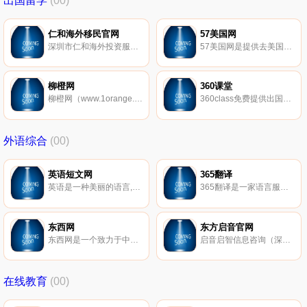
出国留学
(00)
仁和海外移民官网
57美国网
深圳市仁和海外投资服务有限公司，是以投资移民、海外房产、留学申请、国际教育、出国金融、海外理财、家族财富传承、海外健康医疗为主营业务的出国服务综合解决方案提供商。总部位于深圳市福田区深南大道2003号华嵘大厦21层。
57美国网是提供去美国旅游、留学、移民资讯、论坛和产品的一站式服务平台。去美国旅游和留学更轻松省钱，从旅行规划到完整行程预订一站搞定，并有赴美产子、赴美就医、游学、美国EB5投资移民等服务。美国留学顾问平台提供美国高中和大学申请，包括碎片化、全套服务和留学考试培训。去美国，就上57美国网！
柳橙网
360课堂
柳橙网（www.1orange.cn）提供专业的出国留学DIY信息、世界大学排名、大学课程查询、留学中介咨询信息，免费帮你推荐留学中介，一站式留学信息分享社区。
360class免费提供出国留学试题及答案,出国留学真题答案,留学全真试题答案，历年真题等新信息，同时还提供海量真题，试题，名校数据库，留学资讯为将要出国留学的学生保驾护航。
外语综合
(00)
英语短文网
365翻译
英语是一种美丽的语言,英语短文网收集经典英语短文带翻译，优美的英语小短文，隽永婉转的散文英语短文,正能量的励志英语短文,振奋人心的英语演讲短文、简单的英语对话短文和温馨动人的哲理英语短文故事,迅速提高你的英语短文阅读与改错水平,更充满激情的学习英语。
365翻译是一家语言服务提供商，支持多语种的笔译音译，隶属于一朵云（北京）科技有限公司。
东西网
东方启音官网
东西网是一个致力于中外文化交流的多语种社区，这里有全球各地的译者作者媒体，通过翻译和写作，为您带来世界的声音。
启音启智信息咨询（深圳）有限公司（简称东方启音）是国内致力于儿童言语与智能发展的专业机构。秉持“让孩子轻松与世界对话”的服务理念，为国内发育迟缓、自闭症、唐氏症、听障等言语障碍儿童提供个性化训练课程，包括口肌发音训练、启智认知及逻辑表达、感觉统合训练、社交与表达训练等。
在线教育
(00)