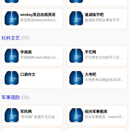
winkey英启在线英语
速成练字吧
英启英语www.winkey17.com国内首创k12教育在线英语学习网站.少儿英语教育、在线英语培训机构排名领先品牌!真人外教一对一培训价格低至免费试听！WinKey在线英语培训班,同步中美两国公立学校K12教材及世界知名教材,为您提供先进的少儿英语教育视频软件和中小学英语学习先进方法,致力于让每个中国人轻松说英语。
速成练字吧从事练字字帖、练字方法、练字技巧的20年练字培训机构,提供练字方法技巧、练字字帖模板、成人练字方法、如何快速练字与练字视频、练字速成、练字字帖下载。
社科文艺
(00)
学画画
手艺网
学画画网 www.lttvip.com 为广大画画爱好者提供优秀学画画,学画画入门,画画教程,画画图片,绘画作品,画画图片大全等,学画画，就上学画画网.
手艺网专注你的手工生活，有情怀的手艺人，有格调的手工作品，有氛围的手工交流，有品质的教学课程。手艺,就是这么文艺;手工，就是这么简单。
口袋作文
大考吧
大考吧考试网提供2016年考试报名时间、报名入口、考试时间、成绩查询时间、准考证打印入口、历年考试真题下载、模拟试题及答案。
军事国防
(00)
军民网
绍兴军事图库
“军民网” 隶属于北京祖根情文化传媒有限公司，创建于2010年12月3日。其前身为“军民在线”，2014年4月29正式更名为军民网。
绍兴军事图库（www.93sx.com）是个图片娱乐门户，集娱乐，热点，社会，明星，美女,搞笑，写真，军事，猎奇图片搜索于一体的综合性图片网，聚合网友创造的有独特视觉感的图片，带给他们健康、鲜活、独特的精神生活。