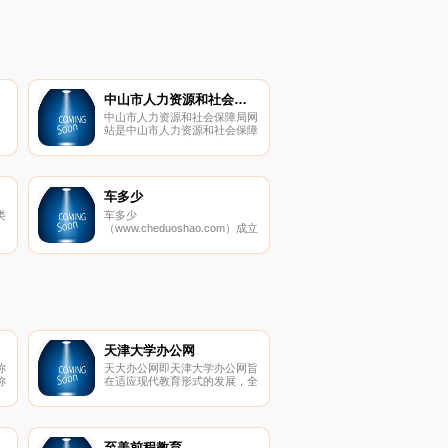
中山市人力资源和社会保障局
中山市人力资源和社会保障局网
站是中山市人力资源和社会保障
盘
局在互联网上建立的政府网站，
收
是中山人力资源和社会保障系统
的门户网站。
车多少
类
车多少
（www.cheduoshao.com）成立
材
于2012年，总部位于北京；车
多少从汽车消费的价格和服务两
大焦点出发，是国内领先的、垂
直于区域的国内汽车消费信息整
合服务平台。
天津大学办公网
称
天大办公网即天津大学办公网旨
称
在适应现代教育形式的发展，全
职
面推进学校教育教学管理的信息
题
化，改善教师的办公条件，提升
考
学校办公效率，为教师提供一个
教学资料交流的园地。天津大学
办公网设置 了“新闻中心、本科
至美前程教育