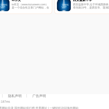
to作文（www.tozuowen.com）
西安益新中学,位于环城西路铁
是一个综合性文章门户网站，在
塔寺路19号，是西安市、莲湖
这里，有很多类型的文章可供阅
两级教育主管部门审批创办的
读欣赏，大分类包括文章、散
所初级中学。建校以来，学校
文、日记、诗歌、小说、故事、
科学发展观为指导，以“幸福教
句子、作文、美文、签名、祝福
师、快乐学生、卓越学校、和
语、情书、范文、读后感、文学
发展”为办学理念，秉持“低进
百科、网名大全、养生、历史、
出，高进优出”,让普通的学生
抗战、短信、星座、占卜、解梦
优秀，让优秀的学生更杰出的
等，小分类更多达200多个，绝
适应未来社会发展的人才观，
对是您理想中的文章网站。
持内涵发展、特色发展、和谐
展，形成了“勤奋笃学，和谐进
取”的校风、“敬业严谨，追求
流”的教风、“善思多问，刻苦
学”的学风。
隐私声明
广告声明
0:187ms
界网站目录 国外网站排行榜,世界网址 | 一键轻松访问海外网站