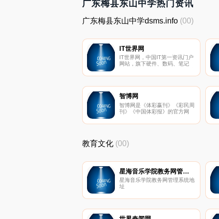
广东梅县东山中学热门资讯
广东梅县东山中学dsms.info
(00)
IT世界网
IT世界网，中国IT第一资讯门户
网站，旗下硬件、数码、笔记
本、手机、下载、游戏等40个专
业频道，每天为全国超过四百万
的用户提供第一手IT资讯，全国
各地新报价，各类产品促销信息
以及专业的评测文章，为消费
智博网
者，厂商，经销商提供一个信息
智博网是《体彩赢刊》《彩民周
共享，交流互动综合平台。
刊》《中国体彩报》的官方网
站，提供专业彩票资讯、彩票服
务产品、彩票中奖号码推荐、彩
票代购合、各彩种走势图表数据
分析。智博网拥有彩票届权威的
教育文化
(00)
行业专家学者大师二十多位，长
期研究彩票的规律、发展、趋
势，并诞生大量的彩票分析文
章、彩票图书、彩票研究图表等
作品。另外智博网提供了广大彩
星海音乐学院教务网管理系统
民预测、分享的公信平台；智博
星海音乐学院教务网管理系统地
网引入了体福彩代购合买电话投
址
注系统，方便广大彩民在网络上
便享有彩票
世界奇闻网