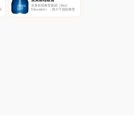
教学、办公服务、人事管理、科
至美前程教育集团（Best
技工作、社科工作”等栏目。
区
Education），致力于国际教育
一
研究和国际教育咨询，旗下拥
以
用“至美留学”、“至美英
语”、“CBE中国”三大品牌。
谐
高
变
能
坚
发
一
乐