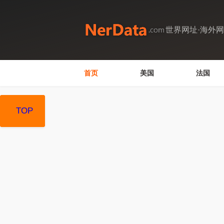
世界网址·海外
首页
美国
法国
TOP
TOP