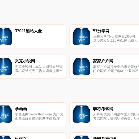
37021酷站大全
57分享网
我去分享网-百度网盘,360网
盘,360云盘,115网盘,腾讯微云,
华为网盘,金山快盘,酷盘等网
资源分享站。分享，只为您能
获更多、更好
夹克小说网
家家户户网
夹克小说网，本站为网络在线观
家家户户网是专业的家居装修
看小说站点无广告为读者提供一
门户网站.公司的核心业务涉及
个绿色的阅读平台。本站小说章
建 材,家居,装修,家具等各大建
节都为网友上传，本站只做推广
品类.家家户户网——让您当家
作用。
做主的装修平台
学画画
职称考试网
学画画网 www.lttvip.com 为广大
人事考试资讯网是中国大的职
画画爱好者提供优秀学画画,学
考试网站，提供职称英语、职
画画入门,画画教程,画画图片,绘
计算机、财经、医药、建筑等
画作品,画画图片大全等,学画
称考试的报名、成绩查询、试
画，就上学画画网.
真题、培训课程、历年真题、
试宝典考试题库等权威资讯。
to作文
西安益新中学