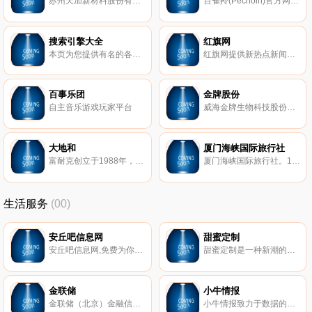
苏州天加新材料股份有限公司位于美丽的苏州工业园区，距离上海约80公里，是国内领先的、专业从事高阻隔软包装材料研发及生产的国家级高新技术企业，是中国首家成功量产PVDC多层共挤高阻隔热收缩膜的企业。经过多年的研发，公司目前拥有30余项专利，主导产品是生鲜肉包装用热收缩薄膜、包装袋、气调包装托盒等功能包装材料。依托高新技术及产品的广阔市场前景，公司于2014年7月新三板挂牌上市，股票代码：830853，证券简称：天加新材。
百雀羚(Pechoin)官方网站--是上海百雀羚日用化学有限公司(英文缩写:SPDC)旗下品牌,百雀羚创立于1931年。
搜索引擎大全
红旗网
本页为您提供有名的各大引擎搜索,集合全世界大的搜索引擎,有百度搜索,谷歌搜索,狗狗搜索,迅雷搜索,雅虎搜索,您现在不必再为收藏太多的搜索引擎页而烦恼了,您只需收藏本页就足够了,希望您会喜欢本搜索引擎大全,因为这里有非常齐全的搜索引擎入口,方便您搜索各种各样的资源！
红旗网提供新热点新闻事件、近新闻热点，包括社会热点、娱乐新闻、历史事件、国内新闻、国际新闻、门事件及灵异事件等。
百事乐团
金牌股份
自主音乐游戏玩家平台
威海金牌生物科技股份有限公司（原威海金牌饲料有限公司）是一家以生态养殖为核心理念的高新技术企业，拥有先进的生产设备与高端的技术研发团队，主要从事海参、鲍鱼、海蜇等各类海珍品饲料以及微生态制剂的生产与销售。公司长期与中国海洋大学、山东大学、哈尔滨工业大学、青岛农业大学、山东牧院、中科院海洋研究所、中科院沈阳应用生态研究所、滨州市水产研究所等大专院校科研单位合作，进行科学生态养殖技术攻关。
大地和
厦门海峡国际旅行社
富耐克创立于1988年，位于郑州国家高新技术产业开发区，是国家高新技术企业、国家超硬材料产业基地骨干企业，立方氮化硼磨料和立方氮化硼刀具国家标准制定单位，拥有企业技术中心、院士工作站等专业研发平台。
厦门海峡国际旅行社。1989年成立，2009-2010-2011-2012-2013-2014年旅游接待质量无投诉。是一家，诚信可靠 ，专业的接待旅行社，公司有146平方独立办公室，不与他人和租办公。打破旅行社一张桌一个人就接待客人的操作模式
生活服务
(00)
安丘吧信息网
甜蜜定制
安丘吧信息网,免费为你提供房产、招聘、黄页、团购、交友、二手、宠物、车辆、周边游等海量分类信息
甜蜜定制是一种新潮的在线交友机制。成功人士富足且事业有成，魅力甜心漂亮可人。在普通的交友网站，成功人士可能因没有特别出众的样貌而遭到冷遇（当然很多成功人士是才貌双全的），而魅力甜心何尝不想找到一个内外兼修 、事业有成、值得依靠的宽厚肩膀？在SA甜蜜定制，成功人士不再孤独，魅力甜心不再荒废时间和情感。
金联储
小牛情报
金联储（北京）金融信息服务有限公司成立于2014年3月，是经北京市石景山区金融办批准成立的金融信息服务有限公司，实缴注册资本1亿元人民币, 中国互联网金融协会首批会员。
小牛情报致力于数据的深耕与数据价值的挖掘,通过不断地科学分析和挖掘，就能帮助您无限地接近规律，理解规律。是国内专业的独立第三方区块链数据服务平台。