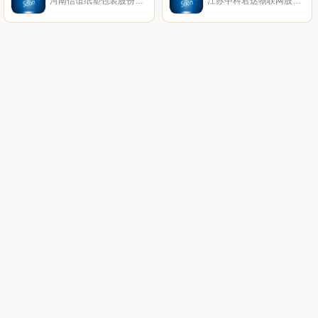
河南信谊纸塑包装股份有限公司创建于1999年7月，坐落于风景秀丽工业发达的河南省新乡市小店工业园区内，公司以振兴中国印刷工业；提升中国印刷技术水平为己任；秉承“诚信、立德、合作、分享”的精神；依托“品质第一、客户至上、快速反应、创新服务”的经营理念，实现了由起步到成为中国河南新乡印刷包装行业领军企业的华丽转身。
江苏中科君达物联网股份有限公司（股票代码：835051）（以下简称：中科物联）成立于2010年，注册资本3700万元，位于宿迁市国家级经济技术开发区。公司拥有集研发、生产、销售和服务为一体的综合性研发孵化产业基地，立足于电子和软件技术领域，针对工业测控、声学检测分析、水、电、气（三表）、物联网智能家居等领域不断设计开发完整的产品体系和解决方案，国内市场占有率名列前茅，为行业发展的技术革命、产业更新发挥了积极重要的作用。