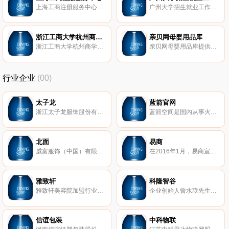
上海工商注册服务中心是专业上海公司注册代理咨询服务机构，是政府指定的上海工商注册专业服务机构，多年来为数万家公司提供代办上海公司注册、上海注册公司、外资公司注册、代表处注册、商标注册、香港公司注册、海外公司注册及代理记账服务，帮助众多企业解决了注册上海公司过程中的困难。专家为客户耐心解答上海公司注册流程及上海注册公司费用等问题，并提供代理注册上海内外资公司服务。
广州大学招生就业工作处官网
浙江工商大学杭州商学院
亲贝网母婴用品库
浙江工商大学杭州商学院为全日制本科独立学院，学院现有32个本科专业中，经济学门类专业5个，管理学门类专业14个，文学门类专业6个，法学门类专业1个，工学门类专业3个，艺术学门类专业3个，专业布局与结构符合学院发展定位，符合经济社会发展需要。是浙江金融学校、浙江国贸学校、浙江财学学校、浙江独立学院、浙江商科学校等众多学校各个专业当中的顶级学府，学院与国外合作院校共同开展了多个的留学项目，赴境外学习交
亲贝网母婴用品库提供母婴产品的参数、价格、图片、点评、群组等，包括婴儿食品、图书、喂养用品、洗浴护理等母婴产品新报价，为您购买母婴产品提供有价值的参考。
行业企业
(00)
太子龙
蓝箭官网
浙江太子龙服饰股份有限公司（前身是创立于1995年的浙江太子龙服饰有限公司）是一家以锻造自主品牌“太子龙”时尚商务男装为主导的专业化、现代化大型民营企业，公司的总部――太子龙时尚产业园，位于杭州-国家级江东工业园内，生产制造中心位于西施故里——诸暨。
蓝箭空间是国内从事火箭研制和运营的民营企业。公司聚焦中小型商业航天应用市场，致力于研制具有自主知识产权的液体燃料火箭发动机及商业运载火箭，凭借一流的技术研发团队，以高度集成的设计能力和单机创新能力，完成产品设计、制造、测试和交付全流程任务，为全球市场提供标准化发射服务解决方案。
北面
易商
威富服饰（中国）有限公司，TheNorthFace北面，创于1966年美国，全球家喻户晓的户外用品品牌，著名的专业登山和徒步装备的制造商
在2016年1月，易商宣布正式与红木合并，成立易商红木集团。易商红木集团目前在大陆已经运营和正在开发的物业达到410万平方米。在未来的18个月中，将计划投入30亿人民币为电子商务、零售业以及冷链行业建成约300万平方米的专业运营及仓储中心。
雅致轩
科隆智谷
雅致轩美容院加盟行业领军品牌,17家直营店面管理经验,服务超过3000家美容院加盟店,0加盟费,送美容设备,进货折扣低,加盟商利润空间大.免费活动策划,包培训驻店指导。
企业创始人曾水联先生于1989年开始从事国际贸易及建材化工行业，1998年在深圳龙华从事混凝土外加剂的研发、生产与销售。随着业务及规模的扩大，2009年在惠州鸿海化工基地扩建惠州市建科实业有限公司，为中国建筑材料联合会混凝土外加剂分会会员单位、广东省预拌混凝土行业协会理事单位、高新技术企业。
信谊包装
中科物联