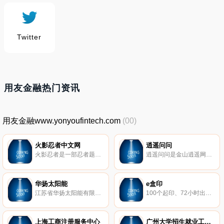
Twitter
用友金融热门资讯
用友金融www.yonyoufintech.com
(00)
火影忍者中文网
逍遥问问
火影忍者是一部忍者题材的连载动漫,火影忍者漫画中文网第一时间更新火影忍者637集视频,火影忍者漫画708话,并提供火影忍者全集在线观看.
逍遥问问是金山逍遥网旗下，关于金山游戏的互动问答平台。用户可以通过提出问题、解决问题、搜索答案，交流金山游戏的心得体会、经验攻略等知识。
华扬太阳能
e盒印
江苏省华扬太阳能有限公司自1991年创建以来，一直专注于太阳能热利用产品的研发和生产。25年磨砺，华扬依靠科技创新战略实现了跨越式发展，已成为国内太阳能热利用产业化的领航者。公司主导产品包括太阳能热水器、空气能热泵热水器等
100个起印、72小时出货、价格多直降70%
上海工商注册服务中心
广州大学招生就业工作处