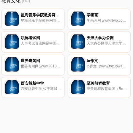
教育文化
(00)
星海音乐学院教务网管理系统
学画画
星海音乐学院教务网管理系统地址
学画画网 www.lttvip.com 为广大画画爱好者提供优秀学画画,学画画入门,画画教程,画画图片,绘画作品,画画图片大全等,学画画，就上学画画网.
职称考试网
天津大学办公网
人事考试资讯网是中国大的职称考试网站，提供职称英语、职称计算机、财经、医药、建筑等职称考试的报名、成绩查询、试题真题、培训课程、历年真题、考试宝典考试题库等权威资讯。
天大办公网即天津大学办公网旨在适应现代教育形式的发展，全面推进学校教育教学管理的信息化，改善教师的办公条件，提升学校办公效率，为教师提供一个教学资料交流的园地。天津大学办公网设置 了“新闻中心、本科教学、办公服务、人事管理、科技工作、社科工作”等栏目。
世界奇闻网
to作文
世界奇闻网(www.20188.com),探索发现,收集了全球范围内最新未解之谜,娱乐八卦,灵异事件,等记录大全，科学探索，宇宙奥秘等趣闻就来这里！这里有动物，人类，军事，娱乐，UFO,生活等自然世界之最奇闻怪事。
to作文（www.tozuowen.com）是一个综合性文章门户网站，在这里，有很多类型的文章可供阅读欣赏，大分类包括文章、散文、日记、诗歌、小说、故事、句子、作文、美文、签名、祝福语、情书、范文、读后感、文学百科、网名大全、养生、历史、抗战、短信、星座、占卜、解梦等，小分类更多达200多个，绝对是您理想中的文章网站。
西安益新中学
至美前程教育
西安益新中学,位于环城西路铁塔寺路19号，是西安市、莲湖区两级教育主管部门审批创办的一所初级中学。建校以来，学校以科学发展观为指导，以“幸福教师、快乐学生、卓越学校、和谐发展”为办学理念，秉持“低进高出，高进优出”,让普通的学生变优秀，让优秀的学生更杰出的能适应未来社会发展的人才观，坚持内涵发展、特色发展、和谐发展，形成了“勤奋笃学，和谐进取”的校风、“敬业严谨，追求一流”的教风、“善思多问，刻苦乐学”的学风。
至美前程教育集团（Best Education），致力于国际教育研究和国际教育咨询，旗下拥用“至美留学”、“至美英语”、“CBE中国”三大品牌。