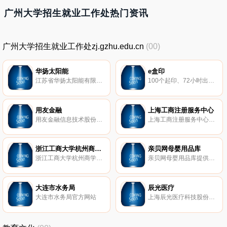
广州大学招生就业工作处热门资讯
广州大学招生就业工作处zj.gzhu.edu.cn
(00)
华扬太阳能
e盒印
江苏省华扬太阳能有限公司自1991年创建以来，一直专注于太阳能热利用产品的研发和生产。25年磨砺，华扬依靠科技创新战略实现了跨越式发展，已成为国内太阳能热利用产业化的领航者。公司主导产品包括太阳能热水器、空气能热泵热水器等
100个起印、72小时出货、价格多直降70%
用友金融
上海工商注册服务中心
用友金融信息技术股份有限公司成立于2004年，致力于推动金融业务与管理创新，定位面向金融业提供产品及服务的综合性金融科技公司。（新三板证券代码：839483）
上海工商注册服务中心是专业上海公司注册代理咨询服务机构，是政府指定的上海工商注册专业服务机构，多年来为数万家公司提供代办上海公司注册、上海注册公司、外资公司注册、代表处注册、商标注册、香港公司注册、海外公司注册及代理记账服务，帮助众多企业解决了注册上海公司过程中的困难。专家为客户耐心解答上海公司注册流程及上海注册公司费用等问题，并提供代理注册上海内外资公司服务。
浙江工商大学杭州商学院
亲贝网母婴用品库
浙江工商大学杭州商学院为全日制本科独立学院，学院现有32个本科专业中，经济学门类专业5个，管理学门类专业14个，文学门类专业6个，法学门类专业1个，工学门类专业3个，艺术学门类专业3个，专业布局与结构符合学院发展定位，符合经济社会发展需要。是浙江金融学校、浙江国贸学校、浙江财学学校、浙江独立学院、浙江商科学校等众多学校各个专业当中的顶级学府，学院与国外合作院校共同开展了多个的留学项目，赴境外学习交
亲贝网母婴用品库提供母婴产品的参数、价格、图片、点评、群组等，包括婴儿食品、图书、喂养用品、洗浴护理等母婴产品新报价，为您购买母婴产品提供有价值的参考。
大连市水务局
辰光医疗
大连市水务局官方网站
上海辰光医疗科技股份有限公司（证券简称：辰光医疗，证券代码：430300）2004年8月成立，注册资本6859.7126万元。公司是一家专业从事磁共振射频探测器和超导磁体的研究开发、生产、销售和维修的自主创新型高新技术企业和上海小巨人（培育）企业。