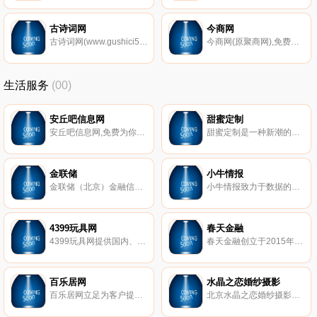
古诗词网
今商网
古诗词网(www.gushici5.com)提供：唐诗三百首、宋词精选、元曲精选等古诗大全、诗词名句；论语、史记、战国策等古文典籍译文；初中文言文、高中文言文、古文观止等文言文名篇翻译，并提供诗词名句，古诗词鉴赏等相关知识。
今商网(原聚商网),免费供求信息网,免费b2b平台,B2B电子商务网站,免费b2b平台,免费发布信息平台,供求信息商务网，免费推广企业网站，采购批发，行业门户，网上贸易，b2b，电子商务，批发，行业资讯，网上贸易，网上交易，交易市场，在线交易，买卖信息，贸易机会，商业信息，供求信息，采购，求购信息，供应信息，加工合作，代理，商机，行业资讯，商务服务，商务网，商人社区，网商
生活服务
(00)
安丘吧信息网
甜蜜定制
安丘吧信息网,免费为你提供房产、招聘、黄页、团购、交友、二手、宠物、车辆、周边游等海量分类信息
甜蜜定制是一种新潮的在线交友机制。成功人士富足且事业有成，魅力甜心漂亮可人。在普通的交友网站，成功人士可能因没有特别出众的样貌而遭到冷遇（当然很多成功人士是才貌双全的），而魅力甜心何尝不想找到一个内外兼修 、事业有成、值得依靠的宽厚肩膀？在SA甜蜜定制，成功人士不再孤独，魅力甜心不再荒废时间和情感。
金联储
小牛情报
金联储（北京）金融信息服务有限公司成立于2014年3月，是经北京市石景山区金融办批准成立的金融信息服务有限公司，实缴注册资本1亿元人民币, 中国互联网金融协会首批会员。
小牛情报致力于数据的深耕与数据价值的挖掘,通过不断地科学分析和挖掘，就能帮助您无限地接近规律，理解规律。是国内专业的独立第三方区块链数据服务平台。
4399玩具网
春天金融
4399玩具网提供国内、日本、欧美各种好玩有趣的儿童玩具大全；包括新鲜热门的资讯、图片、视频以及各路玩具达人的优质评测攻略,教你如何将玩具玩得更有趣。
春天金融创立于2015年6月，实缴资本7900万元，是深圳前海阳睿互联网金融服务有限公司运营的网络借贷信息中介服务平台。春天金融致力于通过创新的金融思维、先进的技术和严谨的风控流程，为出借双方提供操作便捷、风险可控、收益合理的创新型网络借贷信息中介服务。
百乐居网
水晶之恋婚纱摄影
百乐居网立足为客户提供及时的房地产新闻资讯内容，为楼盘提供网上浏览、业主论坛和社区网站，凭借其齐全的房产资源和专业的服务知识,为异地购房者提供海海南产价格,海南房地产新动态,海南房产在线咨询服务。
北京水晶之恋婚纱摄影专业为结婚新人提供摄影服务，全客片展示真实案例，三大室内场馆12大外景基地拍遍全北京，提供室内婚纱摄影、外景婚纱摄影、海景婚纱摄影、婚纱礼服、个性艺术写真、全家福照等服务。礼服全场任选无加价，拍摄过程绝无隐形消费！22年，坚持品质始终如一！全国客服专线4006081258