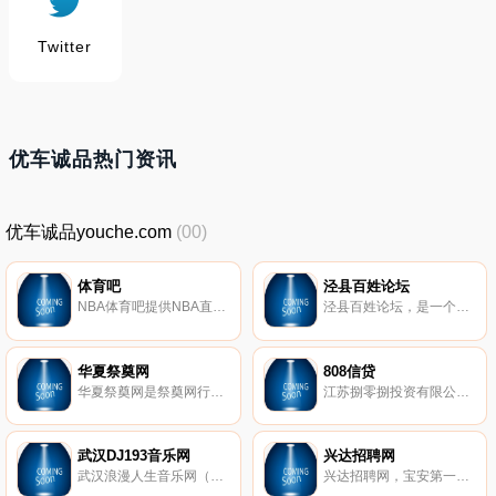
Twitter
优车诚品热门资讯
优车诚品youche.com
(00)
体育吧
泾县百姓论坛
NBA体育吧提供NBA直播,NBA录像,NBA录像回放,NBA录像下载,中超,英超,亚冠CBA等等体育视频录像,我们努力做好体育录像回放网站。
泾县百姓论坛，是一个关注民生倡导公益的网站，“文明志愿，随手公益”是我们的心愿，期待您的加入！
华夏祭奠网
808信贷
华夏祭奠网是祭奠网行业顶尖品牌的网上祭祀,网上扫墓,网上纪念馆,网上祭奠的祭奠网,主要是为用户提供一流的网上祭祀,网上扫墓,网上纪念馆,网上祭奠的祭奠网服务,华夏祭奠网的服务宗旨是成为老百姓网上祭祀,网上扫墓,网上纪念馆,网上祭奠行业第一品牌的祭奠网平台！
江苏捌零捌投资有限公司为原江苏亿信电子商务有限公司更名而来，经淮安市工商局登记注册，成立于2011年5月,注册资金2500万元人民币，808信贷平台隶属于江苏捌零捌投资有限公司。
武汉DJ193音乐网
兴达招聘网
武汉浪漫人生音乐网（www.dj193.com）为您提供新的dj舞曲在线视听与下载服务
兴达招聘网，宝安第一招聘品牌，拥有深圳宝安大的人才库及企业招聘信息，集移动互联招聘，网络招聘，现场招聘，宝安公共就业创业为一体的综合人力资源服务公司，为企业和个人提供招聘，求职，职业发展规划，猎头服务，劳务派遣，校园招聘。HRM咨询等服务。