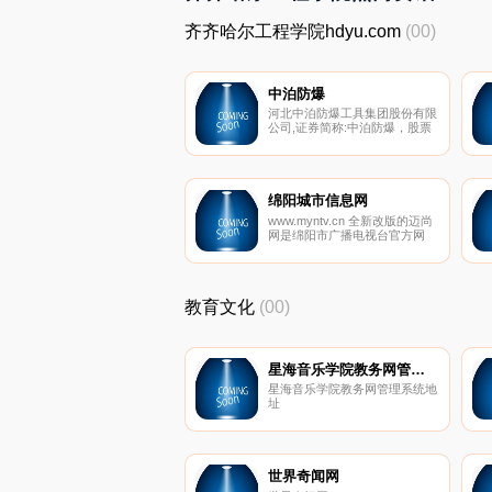
齐齐哈尔工程学院hdyu.com
(00)
中泊防爆
河北中泊防爆工具集团股份有限
公司,证券简称:中泊防爆，股票
代码832291，国家标准制定单
位,高新技术企业。始建于1983
年,座落于河北省泊头市工业开
发区,专业制造铍青铜防爆工
具、铝青铜防爆工具、钢制特种
绵阳城市信息网
工具、钛合金工具、绝缘工具、
www.myntv.cn 全新改版的迈尚
不锈钢工具五大系列产品。
网是绵阳市广播电视台官方网
站，跨屏传播价值资讯，是绵阳
权威的网络电视媒体，24小时提
供独家的新闻综合资讯。
教育文化
(00)
星海音乐学院教务网管理系统
星海音乐学院教务网管理系统地
址
世界奇闻网