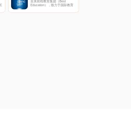
至美前程教育集团（Best
技工作、社科工作”等栏目。
区
Education），致力于国际教育
一
研究和国际教育咨询，旗下拥
以
用“至美留学”、“至美英
语”、“CBE中国”三大品牌。
谐
高
变
能
坚
发
一
乐