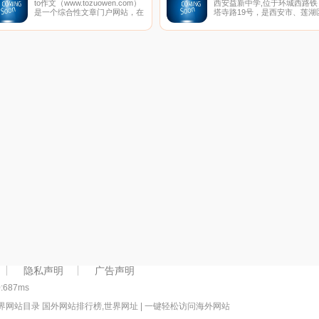
to作文（www.tozuowen.com）
西安益新中学,位于环城西路铁
是一个综合性文章门户网站，在
塔寺路19号，是西安市、莲湖
这里，有很多类型的文章可供阅
两级教育主管部门审批创办的
读欣赏，大分类包括文章、散
所初级中学。建校以来，学校
文、日记、诗歌、小说、故事、
科学发展观为指导，以“幸福教
句子、作文、美文、签名、祝福
师、快乐学生、卓越学校、和
语、情书、范文、读后感、文学
发展”为办学理念，秉持“低进
百科、网名大全、养生、历史、
出，高进优出”,让普通的学生
抗战、短信、星座、占卜、解梦
优秀，让优秀的学生更杰出的
等，小分类更多达200多个，绝
适应未来社会发展的人才观，
对是您理想中的文章网站。
持内涵发展、特色发展、和谐
展，形成了“勤奋笃学，和谐进
取”的校风、“敬业严谨，追求
流”的教风、“善思多问，刻苦
学”的学风。
隐私声明
广告声明
0:687ms
界网站目录 国外网站排行榜,世界网址 | 一键轻松访问海外网站