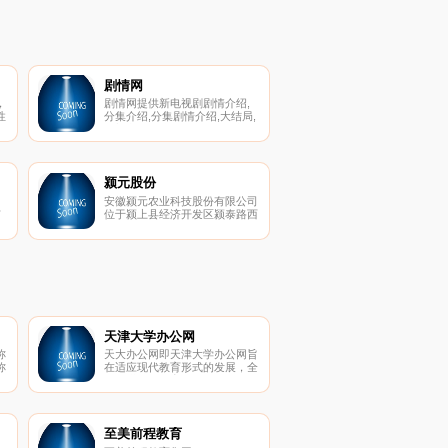
剧情网
，
剧情网提供新电视剧剧情介绍,
性
分集介绍,分集剧情介绍,大结局,
热门电影剧情介绍等剧情资料.
设
看剧情,就上剧情网!
旅
颍元股份
，
安徽颍元农业科技股份有限公司
市
位于颍上县经济开发区颍泰路西
扩
平
侧，紧靠102省道和合淮高速公
、
路，交通十分便捷，是县发改委
流
立项、县政府批准退城入园项
运
目，招商引资企业，创建于
2008年4月，企业注册资本4880
万元，法定代表人梁亦才。公司
在颍上县工业园区征地126亩，
总投资1.2亿，新建年加工皮棉
6000吨的大型现代化棉花收
天津大学办公网
购、加工厂一座，完成固定资产
称
天大办公网即天津大学办公网旨
投资8000万元，建设主厂房
称
在适应现代教育形式的发展，全
4000平方米、仓库7000平方
职
面推进学校教育教学管理的信息
米、综合办公楼2800平方米、
题
化，改善教师的办公条件，提升
纺织成品仓库，面积4056平方
考
学校办公效率，为教师提供一个
米、建6层职工宿舍，基地面积
教学资料交流的园地。天津大学
5200平方米。
办公网设置 了“新闻中心、本科
至美前程教育
教学、办公服务、人事管理、科