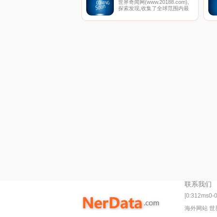
世界奇闻网(www.20188.com),
探索发现,收集了全球范围内最
新未解之谜,娱乐八卦,灵异事件,
等记录大全，科学探索，宇宙奥
秘等趣闻就来这里！这里有动
物，人类，军事，娱乐，UFO,
生活等自然世界之最奇闻怪事。
联系我们
[0:312ms0-
海外网站 世