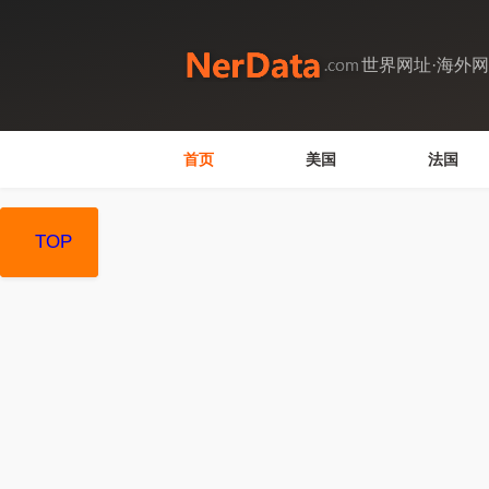
世界网址·海外
首页
美国
法国
TOP
TOP