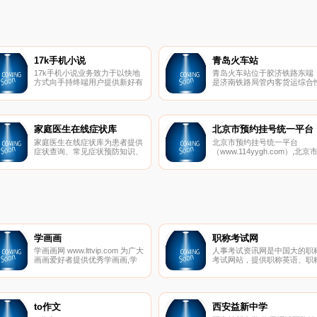
17k手机小说
青岛火车站
17k手机小说业务致力于以快地
青岛火车站位于胶济铁路东端
方式向手持终端用户提供新好有
是济南铁路局管内客货运综合
趣的的电子小说，密切注意用户
特 等站，管辖客运车间（新客
的使用习惯和阅读风格，开发具
站）、货运车间、运转车间、
有创造性的产品和服务，不断提
备检修车间、 后勤服务车间、
高用户的阅读乐趣，满足用户的
广场管理处和四方站，日开行
阅读需求。丰富广大读者的精神
客列车53.5对，其中动车 组列
家庭医生在线症状库
北京市预约挂号统一平台
文化生活，并力争成为中国手机
车29对，年发送旅客990万人
家庭医生在线症状库为患者提供
北京市预约挂号统一平台
小说领域的领跑者。
发送货物1110万吨。车站始建
症状查询、常见症状预防知识、
（www.114yygh.com）,北京
于1901 年，1991年首次进行
症状大全咨询等。当季高发症状
卫计委指定官方指定预约挂号
建，2006年实施第二次改造，
有：咳嗽、头痛、皮疹、疲乏、
台，免费预约！涵盖北京二级
2008年8月1日，随着 国际一
腹泻、脚臭、胃火、粉刺、脾
三级以上所有公立医院。
的现代化青岛新客站正式开通
虚、多梦、喉咙痛、皮肤瘙痒、
营，这座百
手足多汗、小儿流口水、血压波
动大等。
学画画
职称考试网
学画画网 www.lttvip.com 为广大
人事考试资讯网是中国大的职
画画爱好者提供优秀学画画,学
考试网站，提供职称英语、职
画画入门,画画教程,画画图片,绘
计算机、财经、医药、建筑等
画作品,画画图片大全等,学画
称考试的报名、成绩查询、试
画，就上学画画网.
真题、培训课程、历年真题、
试宝典考试题库等权威资讯。
to作文
西安益新中学