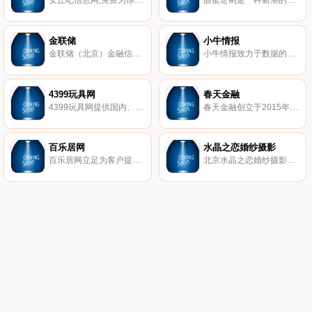
安丘吧信息网,免费为你提供房产、招聘、黄页、团购、交友、二手、宠物、车辆、周边游等海量分类信息
甜蜜定制是一种新潮的在线交友机制。成功人士富足且事业有成，魅力甜心漂亮可人。在普通的交友网站，成功人士可能因没有特别出众的样貌而遭到冷遇（当然很多成功人士是才貌双全的），而魅力甜心何尝不想找到一个内外兼修 、事业有成、值得依靠的宽厚肩膀？在SA甜蜜定制，成功人士不再孤独，魅力甜心不再荒废时间和情感。
金联储
小牛情报
金联储（北京）金融信息服务有限公司成立于2014年3月，是经北京市石景山区金融办批准成立的金融信息服务有限公司，实缴注册资本1亿元人民币, 中国互联网金融协会首批会员。
小牛情报致力于数据的深耕与数据价值的挖掘,通过不断地科学分析和挖掘，就能帮助您无限地接近规律，理解规律。是国内专业的独立第三方区块链数据服务平台。
4399玩具网
春天金融
4399玩具网提供国内、日本、欧美各种好玩有趣的儿童玩具大全；包括新鲜热门的资讯、图片、视频以及各路玩具达人的优质评测攻略,教你如何将玩具玩得更有趣。
春天金融创立于2015年6月，实缴资本7900万元，是深圳前海阳睿互联网金融服务有限公司运营的网络借贷信息中介服务平台。春天金融致力于通过创新的金融思维、先进的技术和严谨的风控流程，为出借双方提供操作便捷、风险可控、收益合理的创新型网络借贷信息中介服务。
百乐居网
水晶之恋婚纱摄影
百乐居网立足为客户提供及时的房地产新闻资讯内容，为楼盘提供网上浏览、业主论坛和社区网站，凭借其齐全的房产资源和专业的服务知识,为异地购房者提供海海南产价格,海南房地产新动态,海南房产在线咨询服务。
北京水晶之恋婚纱摄影专业为结婚新人提供摄影服务，全客片展示真实案例，三大室内场馆12大外景基地拍遍全北京，提供室内婚纱摄影、外景婚纱摄影、海景婚纱摄影、婚纱礼服、个性艺术写真、全家福照等服务。礼服全场任选无加价，拍摄过程绝无隐形消费！22年，坚持品质始终如一！全国客服专线4006081258