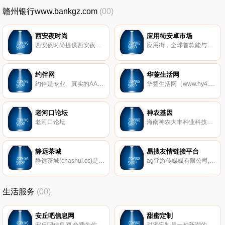
赣州银行www.bankgz.com
(00)
西安夜时尚
应用街安卓市场
西安夜时尚提供西安夜生活,西安夜店招聘,西安酒吧,西安夜店,演艺会所,夜总会,KTV,派对以及高端社交等方面的信息，使你能充分的感受到西安夜晚的魅力的佳平台。
应用街，全球首款能与用户喜好精准匹配的Android安卓应用商店，在这里有海量的免费安卓游戏及安卓软件下载， 给您推荐和匹配安卓市场好用的安卓软件和游戏，希望您能在这里找到所需的Android手机软件和游戏，找应用，就上应用街！
约伴网
华蓥生活网
约伴是专业、真实的AA出行平台，在这里聚集着数十万热爱户外运动、热爱出行的人们。如果你也热爱户外，热爱大自然，来约伴，让旅行不再孤单！
华蓥生活网（www.hy4.cc）是华蓥市综合在线生活门户网站,是华蓥人讨论美食、婚嫁、育儿、房产、教育、旅游、摄影、交友、购物、招聘、人才、租房、二手房、租房等话题的首选网站!
老河口论坛
神农基因
老河口论坛
海南神农大丰种业科技股份有限公司是《种子法》实施后，于2000年12月29日注册成立的种业科技股份有限公司，是首批获得农业部核发《全国农作物种子经营许可证》和“国家农作物种子进出口权”的四家股份公司之一，公司股票于2011年3月在深圳证券交易所上市，股票代码“300189”，股票简称“神农大丰”。
静远茶城
易搜友情链接平台
静远茶城(chashui.cc)是专业茶叶,茶具品牌实体店铺的网上购物商城,经营铁观音,大红袍,红茶,安化黑茶,黑茶,湖南黑茶,福鼎白茶,普洱茶,绿茶,西湖龙井茶,武夷岩茶,黄山毛峰等国内外原产地品牌茶叶,是消费者首选的茶叶购物网站。
ag亚游传媒媒有限公司,是ag大的广告媒体,能够为广告客户提供户外广告、喷绘写真,pvc字、路牌、灯箱等广告行业需求。
生活服务
(00)
安丘吧信息网
甜蜜定制