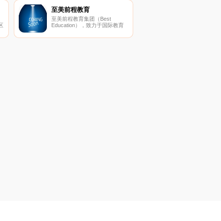
教学资料交流的园地。天津大学
办公网设置 了“新闻中心、本科
至美前程教育
教学、办公服务、人事管理、科
至美前程教育集团（Best
技工作、社科工作”等栏目。
区
Education），致力于国际教育
一
研究和国际教育咨询，旗下拥
以
用“至美留学”、“至美英
语”、“CBE中国”三大品牌。
谐
高
变
能
坚
发
一
乐