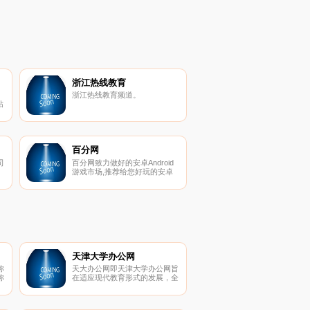
浙江热线教育
浙江热线教育频道。
钻
,
百分网
司
百分网致力做好的安卓Android
游戏市场,推荐给您好玩的安卓
专
游戏,以及安卓破解游戏,安卓大
能
型游戏.安卓中文游戏，实用,放
生
心,安全的安卓应用下载中心
伏
公
具
各
大
院
天津大学办公网
称
天大办公网即天津大学办公网旨
称
在适应现代教育形式的发展，全
职
面推进学校教育教学管理的信息
题
化，改善教师的办公条件，提升
考
学校办公效率，为教师提供一个