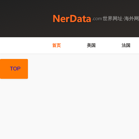
世界网址·海外
首页
美国
法国
TOP
TOP