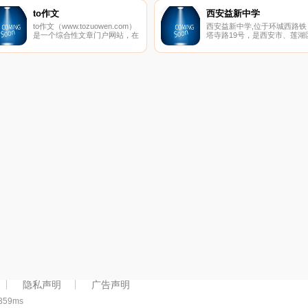
试宝典考试题库等权威资讯。
to作文
西安益新中学
to作文（www.tozuowen.com）
西安益新中学,位于环城西路铁
是一个综合性文章门户网站，在
塔寺路19号，是西安市、莲湖
这里，有很多类型的文章可供阅
两级教育主管部门审批创办的
读欣赏，大分类包括文章、散
所初级中学。建校以来，学校
文、日记、诗歌、小说、故事、
科学发展观为指导，以“幸福教
句子、作文、美文、签名、祝福
师、快乐学生、卓越学校、和
语、情书、范文、读后感、文学
发展”为办学理念，秉持“低进
百科、网名大全、养生、历史、
出，高进优出”,让普通的学生
抗战、短信、星座、占卜、解梦
优秀，让优秀的学生更杰出的
等，小分类更多达200多个，绝
适应未来社会发展的人才观，
对是您理想中的文章网站。
持内涵发展、特色发展、和谐
展，形成了“勤奋笃学，和谐进
取”的校风、“敬业严谨，追求
流”的教风、“善思多问，刻苦
学”的学风。
隐私声明
广告声明
:359ms