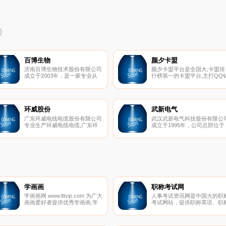
)
百博生物
颜夕卡盟
济南百博生物技术股份有限公司
颜夕卡盟平台是全国大,卡盟排
成立于2003年，是一家专业从
行榜第一的卡盟平台,主打QQ
事体外诊断试剂研发、生产和销
业务,空间业务以及各类空间业
售的高新技术企业。公司建立严
务社区,进货价格便宜,货源稳定
格的质量管理体系，并通过
卡盟商品众多,免费注册卡盟网
ISO9001：2008和ISO13485：
请联系QQ:800029209
2003国际质量体系认证，拥有
环威股份
武新电气
目前国际先进的全自动生产设
广东环威电线电缆股份有限公司
武汉武新电气科技股份有限公
备，车间严格按照标准设计，并
专业生产环威电线电缆,广东环
成立于1995年，公司总部位于
达到万级净化标准。
威电线,弱电电缆,强电电缆等产
武汉市三环线武湖工业园，是
品,服务热线:0755-23422888
业从事太阳能光伏逆变器、电
质量、配电设备产品的研发、
产、销售、技术服务、以及光
工程总承包的高新技术企业。
司拥有专业的研发技术团队，
备强大的自主创新能力，拥有
类专利及软件版权，并与清华
学、华中科技大学等国内知名
学画画
职称考试网
校有着紧密合作。
学画画网 www.lttvip.com 为广大
人事考试资讯网是中国大的职
画画爱好者提供优秀学画画,学
考试网站，提供职称英语、职
画画入门,画画教程,画画图片,绘
计算机、财经、医药、建筑等
画作品,画画图片大全等,学画
称考试的报名、成绩查询、试
画，就上学画画网.
真题、培训课程、历年真题、