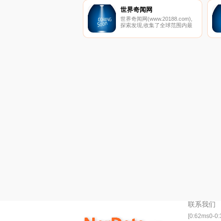
世界奇闻网
世界奇闻网(www.20188.com),
探索发现,收集了全球范围内最
新未解之谜,娱乐八卦,灵异事件,
等记录大全，科学探索，宇宙奥
秘等趣闻就来这里！这里有动
物，人类，军事，娱乐，UFO,
生活等自然世界之最奇闻怪事。
联系我们
[0:62ms0-0