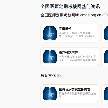
全国医师定期考核网热门资讯
全国医师定期考核网kh.cmda.org.cn
(00
宜诺股份
宜诺股份，继承了九鼎集团
的“一言九鼎、品质先行”的经营
方针，继承了九鼎集团在EPE类
包装材料领域内十几年的专业技
术，继承了九鼎集团“成为全球
包装行业的领跑者”的企业愿
景。在此基础上，宜诺股份又先
南方科技大学
后与中国科学院上海高等研究
南方科技大学（简称南科大）是
院，中国工程物理研究院，江南
深圳在中国高等教育改革发展的
大学、浙江理工大学等知名高校
时代背景下，创建的一所高起
展开产学研合作，提出“让包装
点、高定位的公办创新型大学，
更完美”“一站式整体包装解决方
它肩负着为我国高等教育改革发
案”的雄心壮志。
挥先导和示范作用的使命，并致
教育文化
(00)
力于服务创新型国家建设和深圳
创新型城市建设。
星海音乐学院教务网管理系统
星海音乐学院教务网管理系统地
址