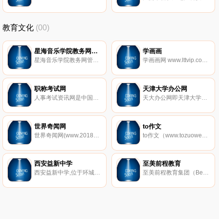
教育文化
(00)
星海音乐学院教务网管理系统
学画画
星海音乐学院教务网管理系统地址
学画画网 www.lttvip.com 为广大画画爱好者提供优秀学画画,学画画入门,画画教程,画画图片,绘画作品,画画图片大全等,学画画，就上学画画网.
职称考试网
天津大学办公网
人事考试资讯网是中国大的职称考试网站，提供职称英语、职称计算机、财经、医药、建筑等职称考试的报名、成绩查询、试题真题、培训课程、历年真题、考试宝典考试题库等权威资讯。
天大办公网即天津大学办公网旨在适应现代教育形式的发展，全面推进学校教育教学管理的信息化，改善教师的办公条件，提升学校办公效率，为教师提供一个教学资料交流的园地。天津大学办公网设置 了“新闻中心、本科教学、办公服务、人事管理、科技工作、社科工作”等栏目。
世界奇闻网
to作文
世界奇闻网(www.20188.com),探索发现,收集了全球范围内最新未解之谜,娱乐八卦,灵异事件,等记录大全，科学探索，宇宙奥秘等趣闻就来这里！这里有动物，人类，军事，娱乐，UFO,生活等自然世界之最奇闻怪事。
to作文（www.tozuowen.com）是一个综合性文章门户网站，在这里，有很多类型的文章可供阅读欣赏，大分类包括文章、散文、日记、诗歌、小说、故事、句子、作文、美文、签名、祝福语、情书、范文、读后感、文学百科、网名大全、养生、历史、抗战、短信、星座、占卜、解梦等，小分类更多达200多个，绝对是您理想中的文章网站。
西安益新中学
至美前程教育
西安益新中学,位于环城西路铁塔寺路19号，是西安市、莲湖区两级教育主管部门审批创办的一所初级中学。建校以来，学校以科学发展观为指导，以“幸福教师、快乐学生、卓越学校、和谐发展”为办学理念，秉持“低进高出，高进优出”,让普通的学生变优秀，让优秀的学生更杰出的能适应未来社会发展的人才观，坚持内涵发展、特色发展、和谐发展，形成了“勤奋笃学，和谐进取”的校风、“敬业严谨，追求一流”的教风、“善思多问，刻苦乐学”的学风。
至美前程教育集团（Best Education），致力于国际教育研究和国际教育咨询，旗下拥用“至美留学”、“至美英语”、“CBE中国”三大品牌。