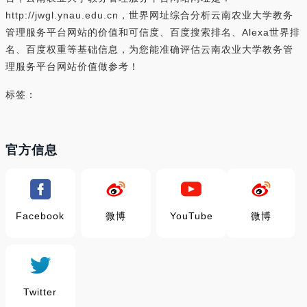
http://jwgl.ynau.edu.cn，世界网址综合分析云南农业大学教务
管理服务平台网站的价值和可信度、百度搜索排名、Alexa世界排
名、百度权重等基础信息，为您能准确评估云南农业大学教务管
理服务平台网站价值做参考！
标签：
官方信息
Facebook
微博
YouTube
微博
Twitter