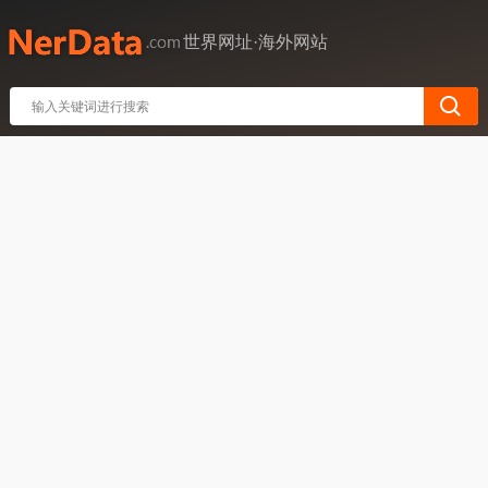
世界网址·海外网站