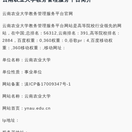
云南农业大学教务管理服务平台官网
云南农业大学教务管理服务平台网站是高等院校行业领先的网
站，在中国;总排名：56312,云南排名：391,高等院校排名：
2884，百度权重：0,360权重：0,谷歌pr：4,百度移动权
重：,360移动权重：,移动网址：
单位名称：云南农业大学
单位性质：事业单位
网站备案：滇ICP备17009347号-1
网站名称：云南农业大学
网站首页：ynau.edu.cn
Ip地址：