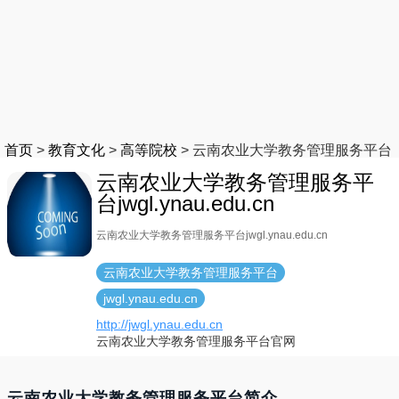
首页
>
教育文化
>
高等院校
>
云南农业大学教务管理服务平台
云南农业大学教务管理服务平
台jwgl.ynau.edu.cn
云南农业大学教务管理服务平台jwgl.ynau.edu.cn
云南农业大学教务管理服务平台
jwgl.ynau.edu.cn
http://jwgl.ynau.edu.cn
云南农业大学教务管理服务平台官网
云南农业大学教务管理服务平台简介