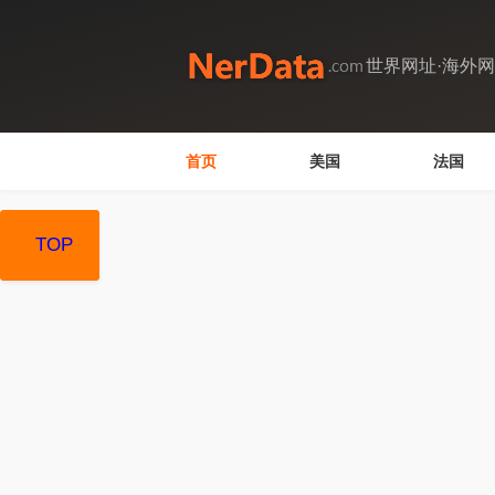
世界网址·海外
首页
美国
法国
TOP
TOP