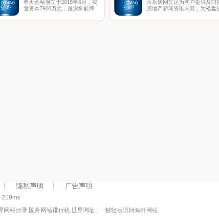
春天金融创立于2015年6月，实
百乐居网立足为客户提供及时
得依靠的宽厚肩膀？在SA甜蜜
缴资本7900万元，是深圳前海
房地产新闻资讯内容，为楼盘
定制，成功人士不再孤独，魅力
阳睿互联网金融服务有限公司运
供网上浏览、业主论坛和社区
甜心不再荒废时间和情感。
营的网络借贷信息中介服务平
站，凭借其齐全的房产资源和
台。春天金融致力于通过创新的
业的服务知识,为异地购房者提
金融思维、先进的技术和严谨的
供海海南产价格,海南房地产新
风控流程，为出借双方提供操作
动态,海南房产在线咨询服务。
便捷、风险可控、收益合理的创
新型网络借贷信息中介服务。
隐私声明
广告声明
0:219ms
界网站目录 国外网站排行榜,世界网址 | 一键轻松访问海外网站