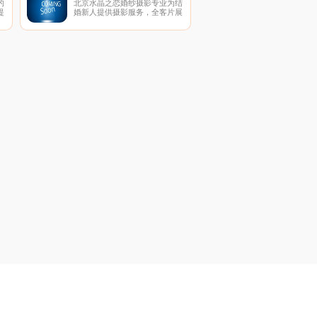
的
北京水晶之恋婚纱摄影专业为结
提
婚新人提供摄影服务，全客片展
网
示真实案例，三大室内场馆12大
专
外景基地拍遍全北京，提供室内
婚纱摄影、外景婚纱摄影、海景
婚纱摄影、婚纱礼服、个性艺术
写真、全家福照等服务。礼服全
场任选无加价，拍摄过程绝无隐
形消费！22年，坚持品质始终如
一！全国客服专线4006081258