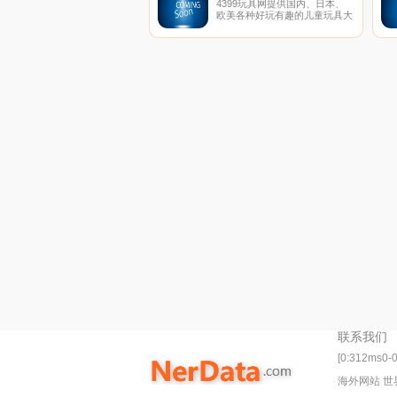
4399玩具网提供国内、日本、
欧美各种好玩有趣的儿童玩具大
全；包括新鲜热门的资讯、图
片、视频以及各路玩具达人的优
质评测攻略,教你如何将玩具玩
得更有趣。
联系我们
[0:312ms0-
海外网站 世