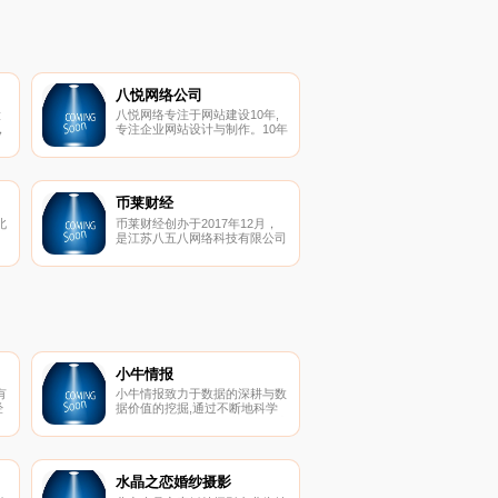
八悦网络公司
大
八悦网络专注于网站建设10年,
，
专注企业网站设计与制作。10年
埔
来为上万家公司单位服务，深
综
圳、广州、北京、上海一线城市
和全国各地提供网站建设服务，
费用价格优惠。
币莱财经
北
币莱财经创办于2017年12月，
是江苏八五八网络科技有限公司
旗下“区块链服务综合平台”，由
办
资深互联网团队及区块链行业大
2
咖创办投资。币莱财经是国内主
空
流的区块链服务综合平台。
等
自
生
小牛情报
有
小牛情报致力于数据的深耕与数
经
据价值的挖掘,通过不断地科学
立
分析和挖掘，就能帮助您无限地
缴
接近规律，理解规律。是国内专
联
业的独立第三方区块链数据服务
平台。
水晶之恋婚纱摄影