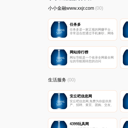
小小金融www.xxjr.com
(00)
任务多
任务多是一家正规的网赚平台，
非常适合想通过手机兼职，网络
兼职赚钱的朋友，做文字录入，
打码兼职请选择任务多。
网站排行榜
网址导航是一个收录全网最全网
址的导航期待您的访问
生活服务
(00)
安丘吧信息网
安丘吧信息网,免费为你提供房
产、招聘、黄页、团购、交友、
二手、宠物、车辆、周边游等海
量分类信息
4399玩具网