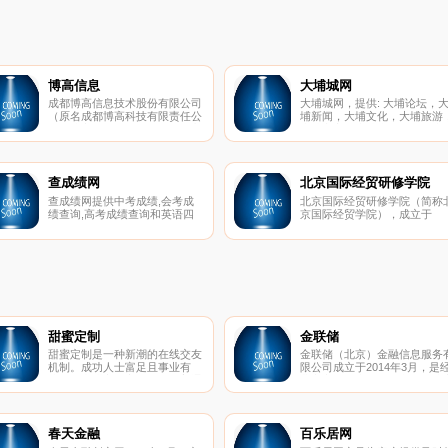
博高信息
大埔城网
成都博高信息技术股份有限公司
大埔城网，提供: 大埔论坛，
（原名成都博高科技有限责任公
埔新闻，大埔文化，大埔旅游
司）成立于1999年4月26日，注
大埔商家，大埔求职招聘，大
册资金6091.4043万元。2015年
房产租售，梅州资讯，民生等
10月19日，公司在新三板正式
合信息的大埔地方门户网站。
挂牌上市，公司简称：博高信
息，股票代码：833884。
查成绩网
北京国际经贸研修学院
查成绩网提供中考成绩,会考成
北京国际经贸研修学院（简称
绩查询,高考成绩查询和英语四
京国际经贸学院），成立于
六级成绩,普通话考试,护士资格,
1995年，是经北京市教育主管
建筑师,银行从业考试报名入口,
部门批准成立的全日制公助民
近考试,成绩查询,人事考试查询
自主招生学校。学院招收16-2
就在查成绩！
岁初高中应往届毕业生，开设
乘专业、幼师专业、护理专业
热门专业。是北京市比较好的
主招生、单招学校，90%毕业
实现高薪就业。
甜蜜定制
金联储
甜蜜定制是一种新潮的在线交友
金联储（北京）金融信息服务
机制。成功人士富足且事业有
限公司成立于2014年3月，是
成，魅力甜心漂亮可人。在普通
北京市石景山区金融办批准成
的交友网站，成功人士可能因没
的金融信息服务有限公司，实
有特别出众的样貌而遭到冷遇
注册资本1亿元人民币, 中国互
（当然很多成功人士是才貌双全
网金融协会首批会员。
的），而魅力甜心何尝不想找到
春天金融
百乐居网
一个内外兼修 、事业有成、值