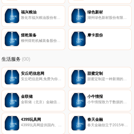
福兴粮油
绿色新材
敦化市福兴粮油股份有限公司是国家批准，普通农产品和有机农产品种植、加工和出口为一体的外贸型企业。
湖州绿色新材股份有限公司成立于2000年2月，是一家化工建材科研、生产、销售及工程应用技术服务于一体的民营企业。公司位于浙江北部、太湖南岸的湖州市区——埭溪工业园，主营建筑反射隔热涂料、建筑装饰新型墙面涂料、混凝土外加剂、保温砂浆、饰面彩色砂浆等化工建材。产品主要适用于新建、改建、扩建及既有建筑节能改造的民用建筑，外墙的外侧、屋面隔热工程，建筑物内外保温，预拌商品混凝土等等，产品销售网络覆盖湖州市及三县两区、浙江嘉兴、绍兴、舟山、上海、安徽等省市地区。
煜乾装备
摩卡股份
柳州煜乾机械装备股份公司成立于2007年，坐落于国际级旅游城市“龙城”柳州，公司目前主要经营：大型缆载吊机，桥面吊机，缠丝机等专项设备以及普通钢构件、精密机械加工件等业务。
生活服务
(00)
安丘吧信息网
甜蜜定制
安丘吧信息网,免费为你提供房产、招聘、黄页、团购、交友、二手、宠物、车辆、周边游等海量分类信息
甜蜜定制是一种新潮的在线交友机制。成功人士富足且事业有成，魅力甜心漂亮可人。在普通的交友网站，成功人士可能因没有特别出众的样貌而遭到冷遇（当然很多成功人士是才貌双全的），而魅力甜心何尝不想找到一个内外兼修 、事业有成、值得依靠的宽厚肩膀？在SA甜蜜定制，成功人士不再孤独，魅力甜心不再荒废时间和情感。
金联储
小牛情报
金联储（北京）金融信息服务有限公司成立于2014年3月，是经北京市石景山区金融办批准成立的金融信息服务有限公司，实缴注册资本1亿元人民币, 中国互联网金融协会首批会员。
小牛情报致力于数据的深耕与数据价值的挖掘,通过不断地科学分析和挖掘，就能帮助您无限地接近规律，理解规律。是国内专业的独立第三方区块链数据服务平台。
4399玩具网
春天金融
4399玩具网提供国内、日本、欧美各种好玩有趣的儿童玩具大全；包括新鲜热门的资讯、图片、视频以及各路玩具达人的优质评测攻略,教你如何将玩具玩得更有趣。
春天金融创立于2015年6月，实缴资本7900万元，是深圳前海阳睿互联网金融服务有限公司运营的网络借贷信息中介服务平台。春天金融致力于通过创新的金融思维、先进的技术和严谨的风控流程，为出借双方提供操作便捷、风险可控、收益合理的创新型网络借贷信息中介服务。