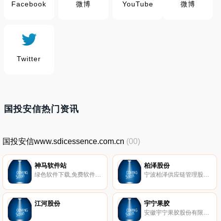
Facebook
微博
YouTube
微博
Twitter
国投安信热门资讯
国投安信www.sdicessence.com.cn
(00)
神马软件站
柏泽股份
绿色软件下载,免费软件下载站
宁波柏泽供应链管理股份有限公司（简称“柏泽”）是一家以出口为导向的跨境供应链金融企业。公司成立于2008年，到现在已有9年多时间，在此期间公司业务范围不断扩大，并于2016年成功上市新三板，股票简称：柏泽股份（代码839997）。
江河股份
宇宁果胶
安徽宇宁果胶股份有限公司，成立于2007年，注册资金 3300万元，总占地面积57133平米，建筑面积17000平米，一期项目总投资5092万元，2013年产值达到2000多万元。公司位于四省之邻中国梨都—砀山，通过利用现代化生物工程技术将当地丰富的果皮资源变废为宝，研发、生产出优质的食品级和药用级果胶及其下游的系列化产品。公司于2012年5月通过了国家级高新技术企业的认定。