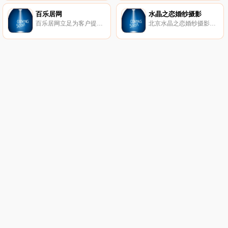
百乐居网
水晶之恋婚纱摄影
百乐居网立足为客户提供及时的房地产新闻资讯内容，为楼盘提供网上浏览、业主论坛和社区网站，凭借其齐全的房产资源和专业的服务知识,为异地购房者提供海海南产价格,海南房地产新动态,海南房产在线咨询服务。
北京水晶之恋婚纱摄影专业为结婚新人提供摄影服务，全客片展示真实案例，三大室内场馆12大外景基地拍遍全北京，提供室内婚纱摄影、外景婚纱摄影、海景婚纱摄影、婚纱礼服、个性艺术写真、全家福照等服务。礼服全场任选无加价，拍摄过程绝无隐形消费！22年，坚持品质始终如一！全国客服专线4006081258