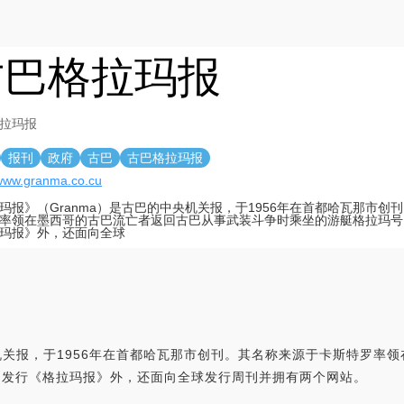
古巴格拉玛报
拉玛报
报刊
政府
古巴
古巴格拉玛报
/www.granma.co.cu
玛报》（Granma）是古巴的中央机关报，于1956年在首都哈瓦那市创
率领在墨西哥的古巴流亡者返回古巴从事武装斗争时乘坐的游艇格拉玛号
玛报》外，还面向全球
央机关报，于1956年在首都哈瓦那市创刊。其名称来源于卡斯特罗率
了发行《格拉玛报》外，还面向全球发行周刊并拥有两个网站。