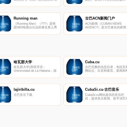
和葡萄牙语两个语言的版本。
于2012年开播，由巴西Rede
Globo电视台播出。该版本的
声音是由盲听海选、擂台战以
最终的直播秀三个阶段组成。
Running man
古巴ACN新闻门户
《Running Man》（???）是韩
ACN新闻（CUBAN NEWS
国SBS电视台出品的著名真人秀
AGENCY）是古巴著名的新闻
节目，韩国时间的每周星期天
门户网站，提供古巴国内外新
18:10开播，节目时长约90分
闻、古巴文化、科学、体育和
钟。节目由韩国著名主持人刘在
气等综合新闻资讯。
石等主持，节目内容主要是主持
人与嘉宾之间开展游戏，节目在
韩国乃至亚洲拥有
哈瓦那大学
Cuba.cu
哈瓦那大学(西班牙语：
古巴完整的信息目录，包括互
Universidad de La Habana，缩
网站点、白页和黄页、新闻和
写：UH)，中文简称哈大，位于
子出版物。
古巴哈瓦那韦达多区，建成于
1721年9月21日。它是古巴最古
老的一所大学，同时也是美洲最
先建成的几所大学之一。
lajiribilla.cu
CubaSi.cu-古巴音乐
古巴音乐下载
CubaSi.cu网站提供的音乐栏
目，提供音乐新闻、歌手演艺
态、古巴音乐试听等。