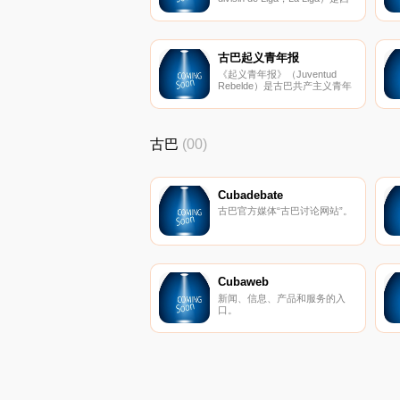
班牙等级最高的职业足球联赛，
欧洲五大联赛之一，西甲联赛包
括皇家马德里、巴塞罗那等世界
顶级俱乐部，联赛具有很高的观
赏性。西甲官网提供西甲联赛新
古巴起义青年报
闻动态、比赛
《起义青年报》（Juventud
Rebelde）是古巴共产主义青年
联盟中央机关报，是一份西班牙
文的报刊，主要提供古巴国内外
新闻和文化、科学、体育等资
讯。
古巴
(00)
Cubadebate
古巴官方媒体“古巴讨论网站”。
Cubaweb
新闻、信息、产品和服务的入
口。