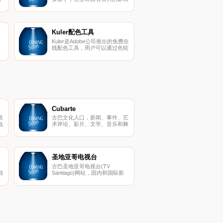
力。自2008年发行个人首张专
好
辑《The Fame》以来，其唱片
及
总销量全球已超过2000万张，
各大音乐排行榜常有其单曲上
榜，其著名单曲包括《Poker
Kuler配色工具
Face》《Just Dance》等。
Kuler是Adobe公司推出的免费在
Lady
线配色工具，用户可以通过色轮
（color wheel ）或者浏览其他
天
用户创建的配色方案，来创建自
己喜欢的配色。网站功能强大，
用户可以自由创建适用于各种场
景的配色方案。只能使用现代浏
览器（Fire
Cubarte
联
古巴文化入口，新闻、事件、艺
电
术评论、影片、文学、音乐和舞
蹈。
圣地亚哥电视台
古巴圣地亚哥电视台(TV
动
Santiago)网站，国内和国际新
闻。