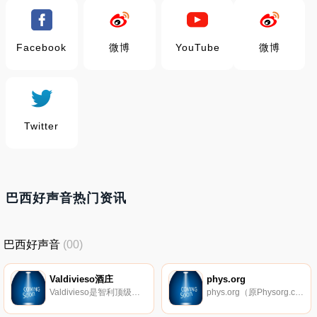
Facebook
微博
YouTube
微博
Twitter
巴西好声音热门资讯
巴西好声音
(00)
Valdivieso酒庄
phys.org
Valdivieso是智利顶级葡萄酒庄，是做气泡酒起家的，也是南美洲气泡酒的创始者。自1950年被Mitjans Group收购以后，Valdivieso开始大规模生产各类葡萄酒，与此同时不断改进气泡酒的结构和口感的复杂度。
phys.org（原Physorg.com）是一个物理研究门户网站，2004年正式上线，网站发布最新的物理学研究新闻，涵盖包括地球科学、纳米科学、电子、航天航空、计算机科学等在内的众多物理学学科。网站每天发布约100个高质量的文章，覆