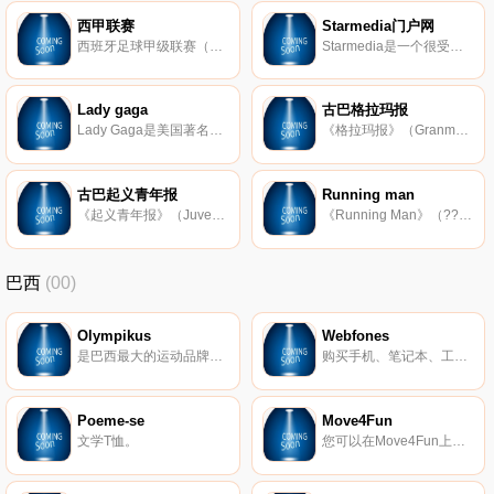
西甲联赛
Starmedia门户网
西班牙足球甲级联赛（Primera divisin de Liga，La Liga）是西班牙等级最高的职业足球联赛，欧洲五大联赛之一，西甲联赛包括皇家马德里、巴塞罗那等世界顶级俱乐部，联赛具有很高的观赏性。西甲官网提供西甲联赛新闻动态、比赛
Starmedia是一个很受欢迎的中北美洲门户网站，拥有西班牙语和葡萄牙语两个语言的版本。
Lady gaga
古巴格拉玛报
Lady Gaga是美国著名流行创作女歌手，在全球拥有很大的影响力。自2008年发行个人首张专辑《The Fame》以来，其唱片总销量全球已超过2000万张，各大音乐排行榜常有其单曲上榜，其著名单曲包括《Poker Face》《Just Dance》等。Lady
《格拉玛报》（Granma）是古巴的中央机关报，于1956年在首都哈瓦那市创刊。其名称来源于卡斯特罗率领在墨西哥的古巴流亡者返回古巴从事武装斗争时乘坐的游艇格拉玛号。该报社除了发行《格拉玛报》外，还面向全球
古巴起义青年报
Running man
《起义青年报》（Juventud Rebelde）是古巴共产主义青年联盟中央机关报，是一份西班牙文的报刊，主要提供古巴国内外新闻和文化、科学、体育等资讯。
《Running Man》（???）是韩国SBS电视台出品的著名真人秀节目，韩国时间的每周星期天18:10开播，节目时长约90分钟。节目由韩国著名主持人刘在石等主持，节目内容主要是主持人与嘉宾之间开展游戏，节目在韩国乃至亚洲拥有
巴西
(00)
Olympikus
Webfones
是巴西最大的运动品牌，与巴西运动有着悠久的关系。它一直在全国范围内相信、投资和赞助运动员，并且一直在开发新技术。
购买手机、笔记本、工具、电子产品、小家电、智能家居、二手智能手机等。
Poeme-se
Move4Fun
文学T恤。
您可以在Move4Fun上找到最有趣的中性T恤和婴儿装。