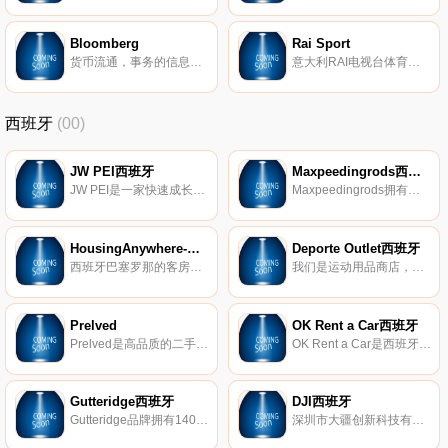
Bloomberg
Rai Sport
货币流通，事务的信息提供者。 国内交换、金融市场条件和相关新闻例如股票和证券。
意大利RAI电视台体育频道，中央5台转播的意甲比赛就是由意大利RAI电视台提供。
西班牙
(00)
JW PEI西班牙
Maxpeedingrods西班牙
JW PEI是一家快速成长的素食手袋品牌，以实惠的价格设计高品质的无动物皮革手袋。可持续发展品牌概念在VOGUE和GLAMOR等全球时尚杂志中得到了高度评​​价。
Maxpeedingrods拥有十多年的汽车工程经验，一直致力于为客户提供具有竞争力的价格、最好的质量和优质的售后服务的高性能汽车零部件。自2006年以来，Maxpeedingrods已为300多万客户提供服务。
HousingAnywhere-巴塞罗那
Deporte Outlet西班牙
西班牙巴塞罗那的客房、工作室和公寓出租。
我们是运动用品商店，，我们以无与伦比的价格为您提供大量的运动服装和配件目录。
Prelved
OK Rent a Car西班牙
Prelved是高品质的二手和复古设计师时装的市场。自2012年中以来，已有50多万的会员购买和出售服装、鞋子、手袋和配饰，从经典设计师产品到最新品牌和趋势。
OK Rent a Car是西班牙和葡萄牙最成功的汽车租赁公司之一。OK Rent Car拥有市场上最新的型号并配备齐全。
Gutteridge西班牙
DJI西班牙
Gutteridge品牌拥有140多年的历史，这是一个历史悠久的盎格鲁-那不勒斯的标志，体现了制衣传统和工艺的迷人融合，独特的价值体现了该品牌永恒的优雅。
深圳市大疆创新科技有限公司(DJ-Innovations，简称DJI))，2006年由香港科技大学毕业生汪滔等人创立，是全球领先的无人飞行器控制系统及无人机解决方案的研发和生产商，客户遍布全球100多个国家。通过持续的创新，大疆致力于为无人机工业、行业用户以及专业航拍应用提供性能最强、体验最佳的革命性智能飞控产品和解决方案。