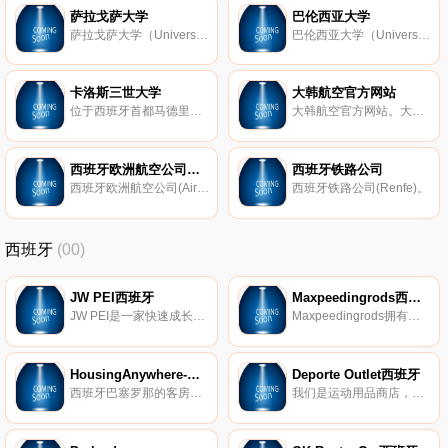
萨拉戈萨大学
巴伦西亚大学
萨拉戈萨大学（Universidad de Zaragoza）。
巴伦西亚大学（Universitat de València）。
卡洛斯三世大学
大韩航空官方网站
位于西班牙首都马德里的卡洛斯三世大学（Universidad Carlos III DE Madrid）是根据西班牙自由民主的法律而建立于1989年的一所西班牙国立综合性大学。
大韩航空官方网站。大韩航空Korean Air成立于1969年，是韩国知名航空公司。每天飞行460多个航班穿梭于43个国家的125个城市之间。在中国每周运营着34条客运航线，覆盖26个主要城市。网站提供促销活动、网上值机、座位预选、航班状态查询、网上订票等服务。
西班牙欧洲航空公司官网
西班牙铁路公司
西班牙欧洲航空公司(Air Europa Lineas Aereas)成立于1986年，是格罗巴利亚集团旗下航空公司。自1991年起，西班牙欧洲航空公司一直致力于成为欧洲最现代化的航空公司之一。公司的网络覆盖西班牙大部分地区，并开通了飞往欧洲、北非和美洲的航线。在西班牙国内航空公司中位列第二。
西班牙铁路公司(Renfe)。
西班牙
(00)
JW PEI西班牙
Maxpeedingrods西班牙
JW PEI是一家快速成长的素食手袋品牌，以实惠的价格设计高品质的无动物皮革手袋。可持续发展品牌概念在VOGUE和GLAMOR等全球时尚杂志中得到了高度评​​价。
Maxpeedingrods拥有十多年的汽车工程经验，一直致力于为客户提供具有竞争力的价格、最好的质量和优质的售后服务的高性能汽车零部件。自2006年以来，Maxpeedingrods已为300多万客户提供服务。
HousingAnywhere-巴塞罗那
Deporte Outlet西班牙
西班牙巴塞罗那的客房、工作室和公寓出租。
我们是运动用品商店，，我们以无与伦比的价格为您提供大量的运动服装和配件目录。