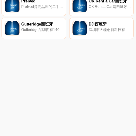
Prelved
OK Rent a Car西班牙
Prelved是高品质的二手和复古设计师时装的市场。自2012年中以来，已有50多万的会员购买和出售服装、鞋子、手袋和配饰，从经典设计师产品到最新品牌和趋势。
OK Rent a Car是西班牙和葡萄牙最成功的汽车租赁公司之一。OK Rent Car拥有市场上最新的型号并配备齐全。
Gutteridge西班牙
DJI西班牙
Gutteridge品牌拥有140多年的历史，这是一个历史悠久的盎格鲁-那不勒斯的标志，体现了制衣传统和工艺的迷人融合，独特的价值体现了该品牌永恒的优雅。
深圳市大疆创新科技有限公司(DJ-Innovations，简称DJI))，2006年由香港科技大学毕业生汪滔等人创立，是全球领先的无人飞行器控制系统及无人机解决方案的研发和生产商，客户遍布全球100多个国家。通过持续的创新，大疆致力于为无人机工业、行业用户以及专业航拍应用提供性能最强、体验最佳的革命性智能飞控产品和解决方案。