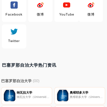
Facebook
微博
YouTube
微博
Twitter
巴塞罗那自治大学热门资讯
巴塞罗那自治大学
(00)
纳瓦拉大学
奥维耶多大学
纳瓦拉大学（Universidad de Navarra）建立于1987年，位于环境优美，阳光充足的“绿色城市”—潘普洛纳的南部。校园集中化的布局及和谐的设计使纳瓦拉国立大学在西班牙众大院校中独树一帜，大学以提供高质量的高等教育而著名。
奥维耶多大学（Universidad de Oviedo）是西班牙著名的国立综合大学，位于西班牙历史文化名城，西班牙北部海滨城市奥维耶多，系科设置为管理、生物基础、分子生物学、结构生物学、教务学、材料科学、法学、生物化学、结构工程、经济学公法、私立法学、应用经济学、数学经济学、能源学、数学和运筹学'采矿学、法语罗马尼亚语、化学工程、数学、医学、生物医学、药学、心理学、分析物理、结构化学等学科的57个专业。