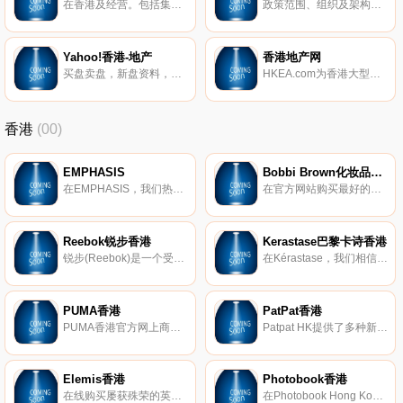
在香港及经营。包括集团简介、财务报告、建筑业务及有关制度的资料、楼宇租售资料。
政策范围、组织及架构、演辞、新闻稿、出版刊物等。
Yahoo!香港-地产
香港地产网
买盘卖盘，新盘资料，成交记录搜寻，景观图，分区资料及专题报道。
HKEA.com为香港大型的独立网站，提供最新最详尽的楼盘资料及成交记录，配合既简单又方便的搜寻引擎，是搵盘或放盘人士的最佳选择!
香港
(00)
EMPHASIS
Bobbi Brown化妆品香港
在EMPHASIS，我们热衷于创造出通用，时尚的珠宝，让您以与任何风格互补的优雅设计来表达自己。我们的徽标以雄伟的皇冠轮廓为标志，是我们使命的骄傲象征：帮助女性表达女性魅力的许多迷人角度。
在官方网站购买最好的化妆品，Bobbi Brown化妆品和护肤品。了解Bobbi的最新造型，化妆技巧。
Reebok锐步香港
Kerastase巴黎卡诗香港
锐步(Reebok)是一个受美国启发的全球品牌，在健身方面拥有深厚的底蕴。实际上，我们的使命是成为世界上最好的健身品牌。在锐步，我们知道卓越不在于静止不动。我们拥有突破界限的悠久历史。我们是帮助健身运动的品牌，该运动永远改变了我们看氨纶和头带的方式。现在已经不是1980年代了，但是今天，我们继续勇于做每件事。我们充满好奇，挑衅，机智和出乎意料。我们是锐步。
在Kérastase，我们相信对美的解释不是单一的，而是无限的。我们会增强所有类型的美丽，文化，视野……以及所有类型的头发。在世界上，头发的日常工作完全与卫生有关，Kerastase于1964年发明了护发产品。
PUMA香港
PatPat香港
PUMA香港官方网上商店，了解最新产品资讯及造型灵感，不同风格由你重新定义，立即抢先选购。
Patpat HK提供了多种新生儿服装，儿童名牌服装，时尚家庭装以及家居饰品等。亲子的每日特惠，享大折扣和快速交货。
Elemis香港
Photobook香港
在线购买屡获殊荣的英国第一抗衰老护肤品牌 - ELEMIS的护肤和身体护理产品。
在Photobook Hong Kong，我们只在乎让您拥有一本精致的相片书。我们的手工制商品，均能让您轻松地完成所有客制步骤。从订婚与婚礼、旅游、家庭照到个人作品集或企业简介书，您都能找到属于书籍印刷质量和专业装订技术的各种尺寸款式。