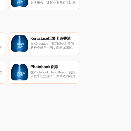
财务报告、建筑业务及有关制度
的资料、楼宇租售资料。
Kerastase巴黎卡诗香港
在Kérastase，我们相信对美的
有
解释不是单一的，而是无限的。
使
我们会增强所有类型的美丽，文
化，视野……以及所有类型的头
在
发。在世界上，头发的日常工作
限
完全与卫生有关，Kerastase于
运
1964年发明了护发产品。
Photobook香港
我
抗
在Photobook Hong Kong，我们
已
只在乎让您拥有一本精致的相片
书。我们的手工制商品，均能让
我
您轻松地完成所有客制步骤。从
乎
订婚与婚礼、旅游、家庭照到个
人作品集或企业简介书，您都能
找到属于书籍印刷质量和专业装
订技术的各种尺寸款式。