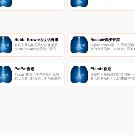
Bobbi Brown化妆品香港
Reebok锐步香港
在官方网站购买最好的化妆品，
锐步(Reebok)是一个受美国启
Bobbi Brown化妆品和护肤品。
发的全球品牌，在健身方面拥
了解Bobbi的最新造型，化妆技
深厚的底蕴。实际上，我们的
巧。
命是成为世界上最好的健身品
牌。在锐步，我们知道卓越不
于静止不动。我们拥有突破界
的悠久历史。我们是帮助健身
PatPat香港
Elemis香港
动的品牌，该运动永远改变了
Patpat HK提供了多种新生儿服
在线购买屡获殊荣的英国第一
们看氨纶和头带的方式。现在
装，儿童名牌服装，时尚家庭装
衰老护肤品牌 - ELEMIS的护肤
经不是1980年代了，但是今
以及家居饰品等。亲子的每日特
和身体护理产品。
天，我们继续勇于做每件事。
惠，享大折扣和快速交货。
们充满好奇，挑衅，机智和出
意料。我们是锐步。