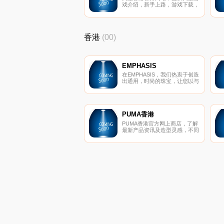
戏介绍，新手上路，游戏下载，
服务等。
香港
(00)
EMPHASIS
在EMPHASIS，我们热衷于创造
出通用，时尚的珠宝，让您以与
任何风格互补的优雅设计来表达
自己。我们的徽标以雄伟的皇冠
轮廓为标志，是我们使命的骄傲
象征：帮助女性表达女性魅力的
许多迷人角度。
PUMA香港
PUMA香港官方网上商店，了解
最新产品资讯及造型灵感，不同
风格由你重新定义，立即抢先选
购。