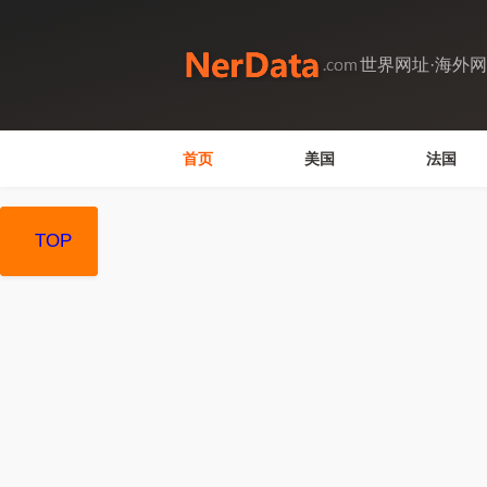
世界网址·海外
首页
美国
法国
TOP
TOP