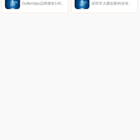
Gutteridge品牌拥有140多年的历史，这是一个历史悠久的盎格鲁-那不勒斯的标志，体现了制衣传统和工艺的迷人融合，独特的价值体现了该品牌永恒的优雅。
深圳市大疆创新科技有限公司(DJ-Innovations，简称DJI))，2006年由香港科技大学毕业生汪滔等人创立，是全球领先的无人飞行器控制系统及无人机解决方案的研发和生产商，客户遍布全球100多个国家。通过持续的创新，大疆致力于为无人机工业、行业用户以及专业航拍应用提供性能最强、体验最佳的革命性智能飞控产品和解决方案。