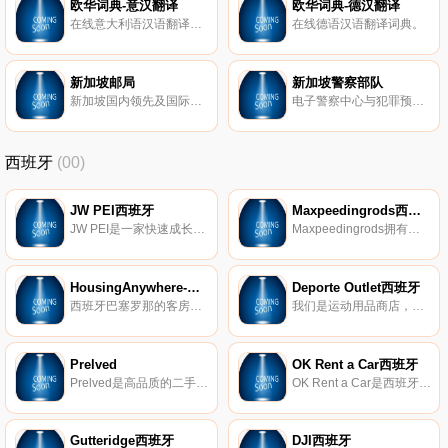
欧华词典-意汉翻译
欧华词典-德汉翻译
在线意大利语汉语翻译词典。
在线德语汉语翻译词典。
新加坡邮局
新加坡警察部队
新加坡国内领先及国际邮政服务提供者。
电子警察中心与犯罪预防系统。
西班牙
(00)
JW PEI西班牙
Maxpeedingrods西班牙
JW PEI是一家快速成长的素食手袋品牌，以实惠的价格设计高品质的无动物皮革手袋。可持续发展品牌概念在VOGUE和GLAMOR等全球时尚杂志中得到了高度评​​价。
Maxpeedingrods拥有十多年的汽车工程经验，一直致力于为客户提供具有竞争力的价格、最好的质量和优质的售后服务的高性能汽车零部件。自2006年以来，Maxpeedingrods已为300多万客户提供服务。
HousingAnywhere-巴塞罗那
Deporte Outlet西班牙
西班牙巴塞罗那的客房、工作室和公寓出租。
我们是运动用品商店，，我们以无与伦比的价格为您提供大量的运动服装和配件目录。
Prelved
OK Rent a Car西班牙
Prelved是高品质的二手和复古设计师时装的市场。自2012年中以来，已有50多万的会员购买和出售服装、鞋子、手袋和配饰，从经典设计师产品到最新品牌和趋势。
OK Rent a Car是西班牙和葡萄牙最成功的汽车租赁公司之一。OK Rent Car拥有市场上最新的型号并配备齐全。
Gutteridge西班牙
DJI西班牙