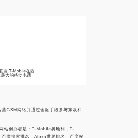
.T-Mobile在西
上最大的移动电话
和美国运营GSM网络并通过金融手段参与东欧和
站创办者是：T-Mobile奥地利，T-
可信度、百度搜索排名、Alexa世界排名、百度权