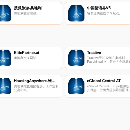
搜狐旅游-奥地利
中国德语界V5
奥地利旅游资讯。
较专业的德语学习站点。
ElitePartner.at
Tractive
奥地利交友网站。
Tractive于2012年在奥地利
Pasching成立，旨在为全球数
万只宠物创造更安全的环
境。 Tractive利用最新技术开
宠物可穿戴设备，应用程序和
线服务； 与他们心爱的宠物一
起为宠物主人和宠物爱好者提
HousingAnywhere-维也纳
eGlobal Central AT
更多的幸福，安全和内心的平
奥地利维也纳的客房、工作室和
eGlobal Central Europe提供折
静。 Tractive背后是一支敬业
公寓出租。
扣优惠，并免费提供最新配件
充满活力和经验丰富的国际团
数码单反相机、镜头、手机、
队，该团队一直在努力寻找新
机、平板电脑、音频等产品。
创新方式来满足和满足其客户
用户。