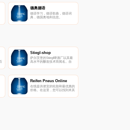
德奥德语
德语学习，德语歌曲，德语词
典，德国奥地利信息。
Stiegl-shop
萨尔茨堡的Stiegl啤酒厂以其最
百
高水平的酿造技术而闻名。自
1492年成立以来，Stiegl已从一
发
家小型区域啤酒厂发展成为奥地
在
利领先的私人啤酒厂。
供
Reifen Pneus Online
在线提供便宜的轮胎和最优惠的
，
、
价格。在这里，您可以找到米其
相
林的轮胎，以及汽车和四轮驱动
的
轮胎的知名品牌，以及以优惠价
和
格选择的踏板车和摩托车轮胎。