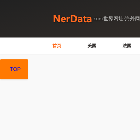
世界网址·海外
首页
美国
法国
TOP
TOP