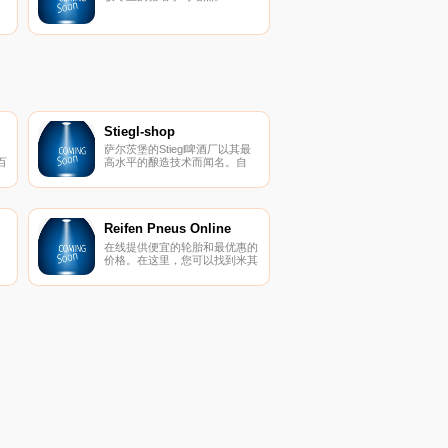
Stiegl-shop
萨尔茨堡的Stiegl啤酒厂以其最
百
高水平的酿造技术而闻名。自
1492年成立以来，Stiegl已从一
发
家小型区域啤酒厂发展成为奥地
在
利领先的私人啤酒厂。
供
Reifen Pneus Online
在线提供便宜的轮胎和最优惠的
，
、
价格。在这里，您可以找到米其
相
林的轮胎，以及汽车和四轮驱动
的
轮胎的知名品牌，以及以优惠价
和
格选择的踏板车和摩托车轮胎。