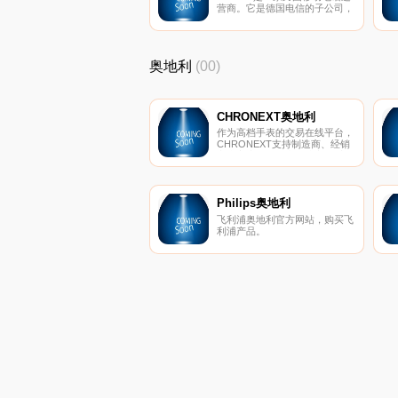
营商。它是德国电信的子公司，
属于Freemove 联盟.T-Mobile在
西欧和美国运营GSM网络并通
过金融手段参与东欧和东南亚的
网络运营。是世界上最大的移动
奥地利
(00)
电话公司之一。
CHRONEXT奥地利
作为高档手表的交易在线平台，
CHRONEXT支持制造商、经销
商和客户购买、出售或交易手
表。我们的产品组合包括80多个
著名品牌，例如劳力士、百年
灵、欧米茄和百达翡丽。
Philips奥地利
飞利浦奥地利官方网站，购买飞
利浦产品。