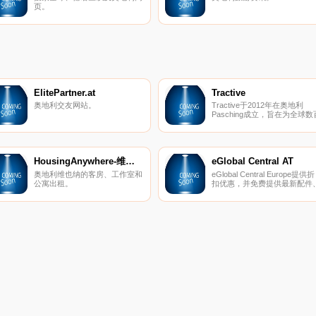
页。
ElitePartner.at
Tractive
奥地利交友网站。
Tractive于2012年在奥地利
Pasching成立，旨在为全球数
万只宠物创造更安全的环
境。 Tractive利用最新技术开
宠物可穿戴设备，应用程序和
线服务； 与他们心爱的宠物一
起为宠物主人和宠物爱好者提
HousingAnywhere-维也纳
eGlobal Central AT
更多的幸福，安全和内心的平
奥地利维也纳的客房、工作室和
eGlobal Central Europe提供折
静。 Tractive背后是一支敬业
公寓出租。
扣优惠，并免费提供最新配件
充满活力和经验丰富的国际团
数码单反相机、镜头、手机、
队，该团队一直在努力寻找新
机、平板电脑、音频等产品。
创新方式来满足和满足其客户
用户。