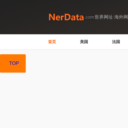
世界网址·海外
首页
美国
法国
TOP
TOP