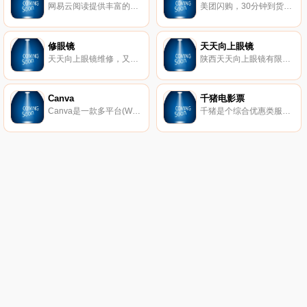
网易云阅读提供丰富的原创小说、畅销好书、热门新闻和文章免费在线阅读和下载。包括文学、传记、艺术、经济管理，官场小说、都市小说、言情小说，热血漫画，旅游、电影杂志等。手机上支持Android、iPhone、iPad、Android Pad、Windows Phone、Windows8等多平台免费下载！
美团闪购，30分钟到货的生活卖场。吃穿用玩全覆盖：超市便利、果蔬生鲜、健康护理、鲜花绿植、服饰鞋帽、美妆护肤、日用百货、母婴用品。在美团、美团外卖或闪购小程序下单，30分钟到货，解救各种急、忙、宅。
修眼镜
天天向上眼镜
天天向上眼镜维修，又名：天天眼镜、天天向上眼镜、陕西天天向上眼镜有限公司，成立于2018.02，专注眼镜维修，激光焊接技术。配备综合验光仪、焦度计、中心仪、裂隙灯、眼底镜、同视机、自动磨边机、激光机等，提供专业的验光配镜、眼镜维修（激光焊接纯钛、钛合金、金、铝、铜、不锈钢等一切金属眼镜架）服务及【眼镜钟表】平台招商及运营服务。【激光焊接，西北首家】！
陕西天天向上眼镜有限公司，又名：天天眼镜、天天向上眼镜、天天向上眼镜维修，成立于2018.02，专注眼镜维修，激光焊接技术。配备综合验光仪、焦度计、中心仪、裂隙灯、眼底镜、同视机、自动磨边机、激光机等，提供专业的验光配镜、眼镜维修（激光焊接纯钛、钛合金、金、铝、铜、不锈钢等一切金属眼镜架）服务及【眼镜钟表】平台招商及运营服务。【激光焊接，西北首家】！
Canva
千猪电影票
Canva是一款多平台(Web、Mobile、Mac 、Windows)的在线平面设计软件。包括Canva网页版、 IOS和安卓应用。支持团队协作。 提供图片素材和设计模板。通过简单的拖拽操作即可设计出海报、Banner、名片、邀请函等各类设计图。
千猪是个综合优惠类服务型社交电商平台，优惠电影票只是目前千猪的主要业务，平台也不保证每一场电影的票价都会比其他购票平台便宜，毕竟每个平台都会有做活动或者大放血的时候，这是一种营销方式，但是大部分的票价，千猪平台上是比较便宜的，大家购票的时候可以先比价再购票，正如很多人的手机上有多个视频播放软件、多个购物软件或者多个社交软件一样。