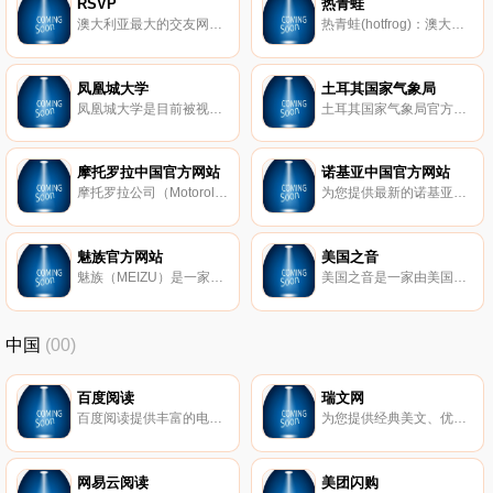
RSVP
热青蛙
澳大利亚最大的交友网站。
热青蛙(hotfrog)：澳大利亚商业目录。
凤凰城大学
土耳其国家气象局
凤凰城大学是目前被视为世界上最会经营的网络大学，在美国有28州承认其学历，它成立于1976年，1989年成为美国第一批被认可的提供网络学位教育的学校，透过遍布全美15所大学、126处的校园、教学中心，迅速推展远距离教育，至今有超过15万名的学生，是美国在校生规模最大的私立大学。
土耳其国家气象局官方网站，土耳其以及欧洲，巴尔干，中亚天气预测和详细统计数据。
摩托罗拉中国官方网站
诺基亚中国官方网站
摩托罗拉公司（Motorola Inc.），原名Galvin Manufacturing Corporation，成立于1928年。1947年，改名为Motorola，从1930年代开始作为商标使用。总部设在美国伊利诺伊州绍姆堡，位于芝加哥市郊。世界财富百强企业之一，是全球芯片制造、电子通讯的领导者。
为您提供最新的诺基亚手机、服务及配件资讯。您可以免费下载手机软件，从Ovi商店获取海量游戏、应用、影音与个性主题，探索“Ovi地图”免费导航服务，通过“乐随享”音乐服务免费下载歌曲，登录诺基亚网上专卖店！特惠购买众多机型！
魅族官方网站
美国之音
魅族（MEIZU）是一家以研发与生产通信多媒体终端的高科技企业，成立于2003年，总部位于中国珠海市，在国内多媒体播放器市场，魅族保持着极高的关注度和产销量。魅族主要产品有MP3播放器、互联网手机等，知名的产品型号有M9、M8、M6、M3等，其产品已远销俄罗斯、捷克、瑞典、加拿大、澳洲、东南亚、香港和等国家和地区。
美国之音是一家由美国政府资助的国际多媒体广播服务。
中国
(00)
百度阅读
瑞文网
百度阅读提供丰富的电子图书、畅销书排行榜,种类包括小说、文学、传记、艺术、少儿、经济、管理、生活等电子书的网上销售,为您提供最佳的阅读体验。
为您提供经典美文、优美散文、励志正能量实用好文，同时还有优质课件教案、中考高考试题、高考作文、中考作文指导、作文素材以及诗歌散文等学习资源。
网易云阅读
美团闪购