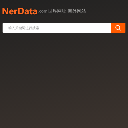
世界网址·海外网站