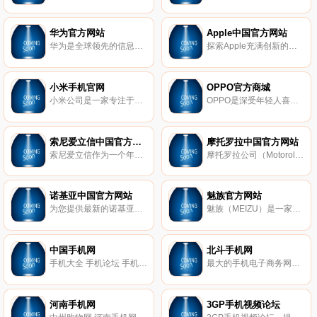
华为官方网站
Apple中国官方网站
华为是全球领先的信息与通信解决方案供应商。我们围绕客户的需求持续创新，与合作伙伴开放合作，在电信网络、终端和云计算等领域构筑了端到端的解决方案优势。我们致力于为电信运营商、企业和消费者等提供有竞争力的综合解决方案和服务，持续提升客户体验，为客户创造最大价值。目前，华为的产品和解决方案已经应用于140多个国家，服务全球13的人口。
探索Apple充满创新的世界，选购各式 iPhone、iPad、Apple Watch 和 Mac，浏览各种配件、娱乐产品，并获得相关产品的专家支持服务。
小米手机官网
OPPO官方商城
小米公司是一家专注于高端智能手机自主研发的移动互联网公司，由著名天使投资人雷军带领创建于2010年4月，旗下拥有三大核心业务：小米手机、MIUI和米聊。小米的产品理念是“为发烧而生”。
OPPO是深受年轻人喜爱的拍照手机品牌。十年来，OPPO专注于手机拍照领域的技术创新，开创了手机自拍美颜时代，先后首发了前置500万像素和1600万像素的拍照手机，创造性地推出了全球首个电动旋转摄像头,超清画质和VOOC闪充等技术，为全球20多个国家和地区的年轻人提供了出色的手机拍照体验。据权威数据机构IDC统计，OPPO已成为2016年中国手机市场出货量第一品牌。如今，全球有超过1亿年轻人正在使用OPPO拍照手机。
索尼爱立信中国官方网站
摩托罗拉中国官方网站
索尼爱立信作为一个年轻的国际知名品牌，诞生于2001年，是由索尼和爱立信各控股50%的合资公司，分别融合了索尼在影音、产品规划及设计能力、消费电子产品营销和品牌推广方面的专长以及爱立信在移动通信技术、与运营商关系、网络设施建设等方面的专长。
摩托罗拉公司（Motorola Inc.），原名Galvin Manufacturing Corporation，成立于1928年。1947年，改名为Motorola，从1930年代开始作为商标使用。总部设在美国伊利诺伊州绍姆堡，位于芝加哥市郊。世界财富百强企业之一，是全球芯片制造、电子通讯的领导者。
诺基亚中国官方网站
魅族官方网站
为您提供最新的诺基亚手机、服务及配件资讯。您可以免费下载手机软件，从Ovi商店获取海量游戏、应用、影音与个性主题，探索“Ovi地图”免费导航服务，通过“乐随享”音乐服务免费下载歌曲，登录诺基亚网上专卖店！特惠购买众多机型！
魅族（MEIZU）是一家以研发与生产通信多媒体终端的高科技企业，成立于2003年，总部位于中国珠海市，在国内多媒体播放器市场，魅族保持着极高的关注度和产销量。魅族主要产品有MP3播放器、互联网手机等，知名的产品型号有M9、M8、M6、M3等，其产品已远销俄罗斯、捷克、瑞典、加拿大、澳洲、东南亚、香港和等国家和地区。
中国手机网
北斗手机网
手机大全 手机论坛 手机游戏 手机图片 手机软件等
最大的手机电子商务网站，致力于提供手机的B2C、B2B和资讯服务。 你可以获取丰富详实的手机资讯，为你了解手机，应用手机提供帮助；并可以购买各品牌各型号的手机， ...
河南手机网
3GP手机视频论坛