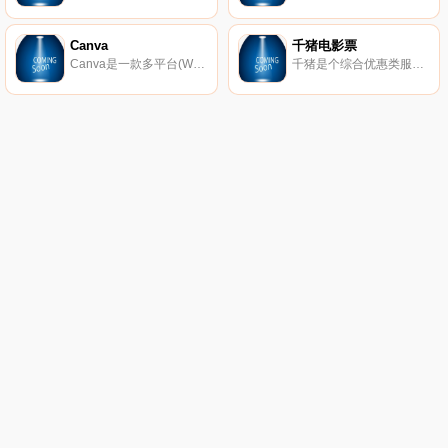
Canva
千猪电影票
Canva是一款多平台(Web、Mobile、Mac 、Windows)的在线平面设计软件。包括Canva网页版、 IOS和安卓应用。支持团队协作。 提供图片素材和设计模板。通过简单的拖拽操作即可设计出海报、Banner、名片、邀请函等各类设计图。
千猪是个综合优惠类服务型社交电商平台，优惠电影票只是目前千猪的主要业务，平台也不保证每一场电影的票价都会比其他购票平台便宜，毕竟每个平台都会有做活动或者大放血的时候，这是一种营销方式，但是大部分的票价，千猪平台上是比较便宜的，大家购票的时候可以先比价再购票，正如很多人的手机上有多个视频播放软件、多个购物软件或者多个社交软件一样。