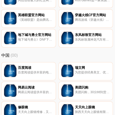
阿拉伯语最大的社交网站，阿拉伯门户网站，提供新闻，游戏，结婚，汽车，旅游，商业，天气，娱乐，软件下载，伊斯兰教等服务。
Riot Games是一家美国网游开发商，成立于2006年。Riot Games的代表作《英雄联盟》作为全世界在线人数最多，系统最完整的3D大型竞技场战网游戏，操作更简洁，技能更方便，画面很清晰，已经是中国乃至全球最流行的竞技的游戏之一。
英雄联盟官方网站
穿越火线CF官方网站
《英雄联盟》是由腾讯旗下的独立子公司1Riot Games开发的3D竞技场战网游戏，其主创团队是由实力强劲的Dota-Allstars的核心人物，以及暴雪等著名游戏公司的美术、程序、策划人员组成，将DOTA的玩法从对战平台延伸到网络游戏世界。
腾讯游戏《穿越火线》下载官方网站。300万人同时在线,三亿鼠标的战梦想。《穿越火线》追求的不仅仅是开的爽快感,而是来自相互合作及默契带来的战略意义。
地下城与勇士官方网站
东风标致官方网站
地下城与勇士》DNF下载官方网站。《地下城与勇士》是由腾讯代理引进的一款超人气格斗网游作品,WCG2011年DNF中国区总决赛一起超越格斗极限。
东风标致属神龙汽车有限公司旗下品牌。2002年10月，东风汽车公司与法国PSA集团(标致雪铁龙集团)签订扩大合作的合资合同，两大集团强强联手，全面展开将标致品牌引入中国的新蓝图，东风标致由此诞生。 自成立以来，秉承“美感、可靠、活力、创新”的品牌理念，东风标致一直致力于将自己打造成中国主流汽车品牌之一。
中国
(00)
百度阅读
瑞文网
百度阅读提供丰富的电子图书、畅销书排行榜,种类包括小说、文学、传记、艺术、少儿、经济、管理、生活等电子书的网上销售,为您提供最佳的阅读体验。
为您提供经典美文、优美散文、励志正能量实用好文，同时还有优质课件教案、中考高考试题、高考作文、中考作文指导、作文素材以及诗歌散文等学习资源。
网易云阅读
美团闪购
网易云阅读提供丰富的原创小说、畅销好书、热门新闻和文章免费在线阅读和下载。包括文学、传记、艺术、经济管理，官场小说、都市小说、言情小说，热血漫画，旅游、电影杂志等。手机上支持Android、iPhone、iPad、Android Pad、Windows Phone、Windows8等多平台免费下载！
美团闪购，30分钟到货的生活卖场。吃穿用玩全覆盖：超市便利、果蔬生鲜、健康护理、鲜花绿植、服饰鞋帽、美妆护肤、日用百货、母婴用品。在美团、美团外卖或闪购小程序下单，30分钟到货，解救各种急、忙、宅。
修眼镜
天天向上眼镜
天天向上眼镜维修，又名：天天眼镜、天天向上眼镜、陕西天天向上眼镜有限公司，成立于2018.02，专注眼镜维修，激光焊接技术。配备综合验光仪、焦度计、中心仪、裂隙灯、眼底镜、同视机、自动磨边机、激光机等，提供专业的验光配镜、眼镜维修（激光焊接纯钛、钛合金、金、铝、铜、不锈钢等一切金属眼镜架）服务及【眼镜钟表】平台招商及运营服务。【激光焊接，西北首家】！
陕西天天向上眼镜有限公司，又名：天天眼镜、天天向上眼镜、天天向上眼镜维修，成立于2018.02，专注眼镜维修，激光焊接技术。配备综合验光仪、焦度计、中心仪、裂隙灯、眼底镜、同视机、自动磨边机、激光机等，提供专业的验光配镜、眼镜维修（激光焊接纯钛、钛合金、金、铝、铜、不锈钢等一切金属眼镜架）服务及【眼镜钟表】平台招商及运营服务。【激光焊接，西北首家】！