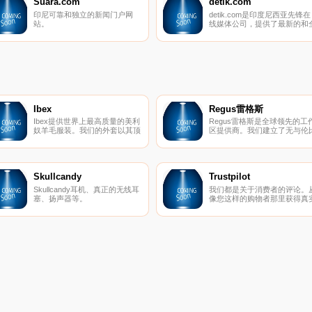
望的质量，提供顾客需要的服
Suara.com
detik.com
务，适合顾客需求的风格，以及
印尼可靠和独立的新闻门户网
detik.com是印度尼西亚先锋在
顾客容易接受的价格。
站。
线媒体公司，提供了最新的和
面的来自印度尼西亚和世界各
的新闻综合。
Ibex
Regus雷格斯
Ibex提供世界上最高质量的美利
Regus雷格斯是全球领先的工
奴羊毛服装。我们的外套以其顶
区提供商。我们建立了无与伦
级的质量和性能在男女之间非常
的办公、协作和会议空间网络
受欢迎。
供公司在全球每个城市使用。
是支持每个商机的基础架构。
Skullcandy
Trustpilot
Skullcandy耳机、真正的无线耳
我们都是关于消费者的评论。
塞、扬声器等。
像您这样的购物者那里获得真
的内幕故事。立即在Trustpilot
阅读、撰写和分享评论。