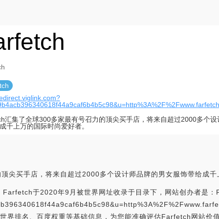
arfetch
ch
tch
redirect.viglink.com?
9b4acb396340618f44a9caf6b4b5c98&u=http%3A%2F%2Fwww.farfetc
fetch汇集了全球300多家最有号召力的顶尖买手店，将来自超过2000多
成千上万的国际时尚爱好者。
号召力的顶尖买手店，将来自超过2000多个设计师品牌的男女服饰带给成
Farfetch于2020年9月被世界网址收录于目录下，网站创办者是：Farf
69b4acb396340618f44a9caf6b4b5c98&u=http%3A%2F%2Fwww
a世界排名、百度权重等基础信息，为您能准确评估Farfetch网站价