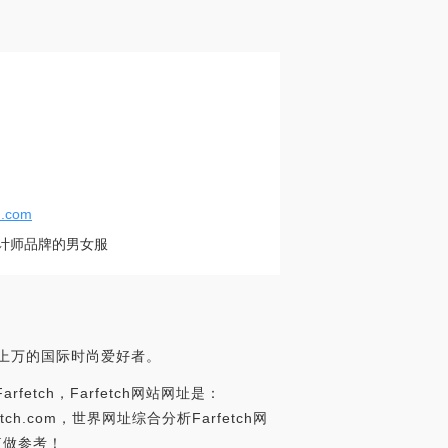
h.com
个设计师品牌的男女服
千上万的国际时尚爱好者。
etch，Farfetch网站网址是：
.farfetch.com，世界网址综合分析Farfetch网
值做参考！