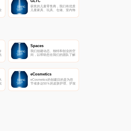
GLTC
获奖的儿童零售商，我们有优质
全
儿童家具、玩具、仓储、室内饰
地
物，帮助家长创造幸福。
Spaces
作
我们创建动态、独特和创业的空
比
间，以帮助您在我们的团队了解
，
所有后台物流和服务的同时进行
它
思考，创建和协作。在
Spaces，我们确保我们的社区
可以专注于推动业务发展。
eCosmetics
从
eCosmetics的创建目的是为您
实
节省多达50％的皮肤护理、护发
上
和您喜爱的化妆品费用，而无需
离开家中。我们以最受欢迎的品
牌和一流的客户服务为特色，将
产品和节省的资金直接提供给
您。