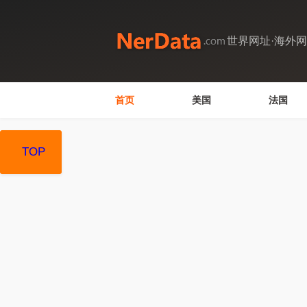
世界网址·海外
首页
美国
法国
TOP
TOP