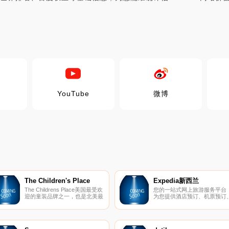
YouTube
微博
The Children's Place
Expedia新西兰
The Childrens Place美国最受欢
您的一站式网上旅游服务平台
迎的童装品牌之一，也是北美最
为您提供酒店预订、机票预订
大的童装零售服务专业品牌，主
租车、旅游等，伴您度过完美
要为初生婴儿至十来岁的孩子们
期。
提供服装、配饰、鞋类等商品。
其核心价值观承诺：满足顾客期