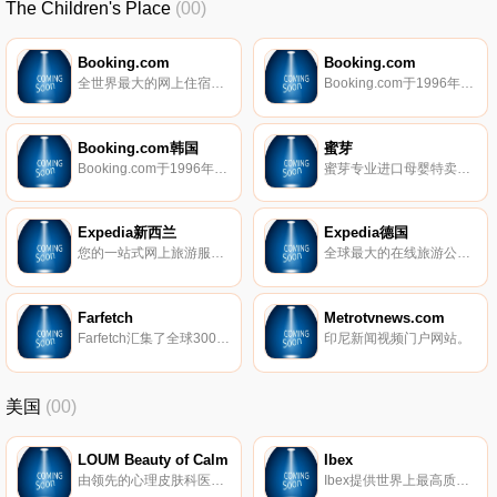
The Children's Place
(00)
Booking.com
Booking.com
全世界最大的网上住宿预订公司，总部位于荷兰阿姆斯特丹，向用户提供各种类型住宿最优惠的价格，其中既有小型的家庭经营住宿加早餐旅馆，也有五星级豪华酒店。支持40多种语言，遍布全球221个国家及地区。
Booking.com于1996年成立于阿姆斯特丹，当年的荷兰小型初创企业现已发展成为全球规模最大的旅游电子商务公司之一。Booking.com隶属于Booking Holdings Inc.(纳斯达克上市公司：BKNG)，现已拥有超过1.7万名员工，就职于全世界70个国家及地区的198家办公室。从公寓、度假屋、家庭经营的住宿加早餐旅馆，到五星级豪华度假酒店、树屋和冰屋，Booking.com一直致力于为旅行者提供遍及世界各地的精彩住宿体验。 Booking.com的网站和移动端App支持4
Booking.com韩国
蜜芽
Booking.com于1996年成立于阿姆斯特丹，当年的荷兰小型初创企业现已发展成为全球规模最大的旅游电子商务公司之一。Booking.com隶属于Booking Holdings Inc.(纳斯达克上市公司：BKNG)，现已拥有超过1.7万名员工，就职于全世界70个国家及地区的198家办公室。从公寓、度假屋、家庭经营的住宿加早餐旅馆，到五星级豪华度假酒店、树屋和冰屋，Booking.com一直致力于为旅行者提供遍及世界各地的精彩住宿体验。 Booking.com的网站和移动端App支持4
蜜芽专业进口母婴特卖商城，为亿万中国妈妈提供进口奶粉、纸尿裤、儿童玩具、服饰等品牌母婴用品。100%正品，安全放心，让您享受轻松愉悦的 网上购物体验！
Expedia新西兰
Expedia德国
您的一站式网上旅游服务平台，为您提供酒店预订、机票预订、租车、旅游等，伴您度过完美假期。
全球最大的在线旅游公司德国站点，为您提供机票预订、饭店订房、度假套餐、汽车租赁、公寓、游轮等。
Farfetch
Metrotvnews.com
Farfetch汇集了全球300多家最有号召力的顶尖买手店，将来自超过2000多个设计师品牌的男女服饰带给成千上万的国际时尚爱好者。
印尼新闻视频门户网站。
美国
(00)
LOUM Beauty of Calm
Ibex
由领先的心理皮肤科医生开发，我们的清洁、无残酷和素食主义者的护肤产品在临床上已证明可以消除压力对皮肤的影响。 因为没有什么比平静更美。
Ibex提供世界上最高质量的美利奴羊毛服装。我们的外套以其顶级的质量和性能在男女之间非常受欢迎。