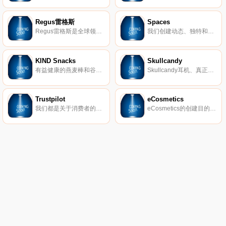
Regus雷格斯
Spaces
Regus雷格斯是全球领先的工作区提供商。我们建立了无与伦比的办公、协作和会议空间网络，供公司在全球每个城市使用。它是支持每个商机的基础架构。
我们创建动态、独特和创业的空间，以帮助您在我们的团队了解所有后台物流和服务的同时进行思考，创建和协作。在Spaces，我们确保我们的社区可以专注于推动业务发展。
KIND Snacks
Skullcandy
有益健康的燕麦棒和谷物。
Skullcandy耳机、真正的无线耳塞、扬声器等。
Trustpilot
eCosmetics
我们都是关于消费者的评论。从像您这样的购物者那里获得真实的内幕故事。立即在Trustpilot上阅读、撰写和分享评论。
eCosmetics的创建目的是为您节省多达50％的皮肤护理、护发和您喜爱的化妆品费用，而无需离开家中。我们以最受欢迎的品牌和一流的客户服务为特色，将产品和节省的资金直接提供给您。