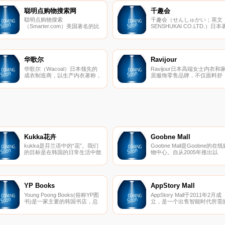
聪明点购物搜索网
千趣会
聪明点购物搜索
千趣会（せんしゅかい；英文
（Smarter.com）美国著名的比
SENSHUKAI CO.LTD.）日本
较购物搜索引擎，旨在通过强大
名的服饰品牌，于1955年创
的搜索功能，展示同一商品在不
立，以销售服装为主，后业务
同商家的售价和售后服务，以及
展至配饰、杂货、生活家居、
各种商家和商品的评论和评分，
具、日常装饰用品等。该网站
以便帮助消费者及时作出聪明的
千趣会的官方网站，拥有独特
华歌尔
Ravijour
购物决策，提高购物质量
邮购目录和专卖店风
华歌尔（Wacoal）日本领先的
Ravijour日本高端女士内衣和
成衣制造商，以生产内衣著称，
居服饰零售品牌，不仅面料舒
也是女装全线产品制造商中的翘
适，更将甜美可爱的设计与成
楚，于1949年成立。该网站为
华丽的艺术感相融合，与维多
Wacoal的官方网站，主要提供
亚的秘密风格类似，都是年轻
女士内衣、睡衣、家居服、孕妇
性最爱的内衣品牌之一。该网
装、哺乳装、儿童装、运动装、
为其官方网站，主要提供内衣
男装等。
家居服、
Kukka花卉
Goobne Mall
kukka是芬兰语中的“花”。我们
Goobne Mall是Goobne的在线
的目标是在韩国的日常生活中散
物中心。自从2005年推出以
布芬兰人的赏花文化。我们相
来，Goobne鸡肉已通过向用
信，可以在韩国创建出色的花卉
提供“健康鸡肉”的服务，成为
品牌。他们是充满激情和创造力
韩国最受欢迎的烤箱烤鸡肉品
的人，他们开辟了各种可以尝试
牌。由于Goobne鸡肉不使用
的花朵的可能性，并始终面临新
何一滴有机食品，其所含的反
YP Books
AppStory Mall
的挑战。正确的答案不存在，因
脂肪，碳水化合物，钠和卡路
Young Poong Books(俗称YP图
AppStory Mall于2011年2月成
为我们还没有找到答案，我们正
含量也较低。油在烹饪过程中
书)是一家主要的韩国书店，总
立，是一个出售智能时代所需
沿着一条道路找到它。
一旦将鸡肉在烤箱内烤制，它
部位于韩国首尔江南
各种智能相关配件和专用IT产
外层就会酥脆，里面有多汁的
区。 YP Books是
的在线购物中心，以超低的价
肉，这给了鸡肉本身真正的味
Young Poong Group的子公司，
提供各种高质量的产品。
道。