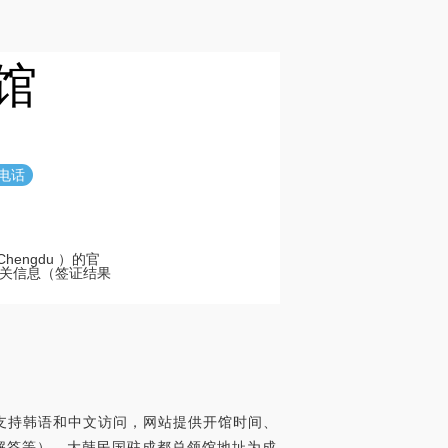
馆
电话
 Chengdu ）的官
关信息（签证结果
）的官方网站，支持韩语和中文访问，网站提供开馆时间、
解答等）。大韩民国驻成都总领馆地址为成