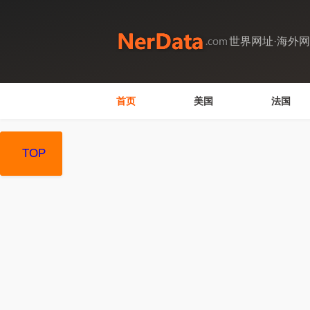
世界网址·海外
首页
美国
法国
TOP
TOP