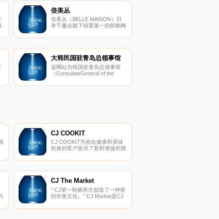
倍美丛
：
倍美丛（BELLE MAISON）日
著
本千趣会旗下销量第一的邮购网
站，提供日本最大的通信邮购目
拓
录商品，同步汇集了日本最新潮
家
品和时尚资讯，商品包括日本当
为
季最流行的精品女装、家居服
的
饰、亲子装、时尚配件等。
大韩民国驻青岛总领事馆
家
该网站为韩国驻青岛总领事馆
（ConsulateGeneral of the
熟
Republic of Korea in Qingdao）
利
的官方网站，支持韩语和中文访
女
问，网站提供总领事馆介绍、开
站
馆及休假日、领馆电话及地址、
、
赴韩签证申请相关信息、签证审
查结果查询、签证预约等
CJ COOKIT
购
CJ COOKIT为喜欢健康和美味
饮食的客户提供了新鲜便捷的膳
户
食工具包（FRESH HMR）。
了
任
式
CJ The Market
里
“ CJ第一制糖再次创造了一种新
。
的
的饮食文化。” CJ Market是CJ
的
品
第一制糖的在线购物商城，向客
格
户提供CJ第一制糖家庭代餐品
牌。