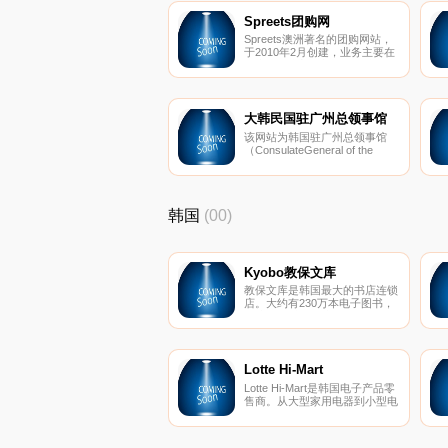
Spreets团购网
Spreets澳洲著名的团购网站，
于2010年2月创建，业务主要在
澳大利亚和新西兰，目前隶属于
雅虎（澳大利亚）旗下。
大韩民国驻广州总领事馆
该网站为韩国驻广州总领事馆
（ConsulateGeneral of the
Republic of Korea in
Guangzhou ）的官方网站，支
持韩语和中文访问，网站提供开
馆时间、领馆电话及地址、赴韩
韩国
(00)
签证申请相关信息（签证审查结
果查询、常用表格下载等）。
Kyobo教保文库
教保文库是韩国最大的书店连锁
店。大约有230万本电子图书，
因此您可以轻松找到所需的任何
书籍。
Lotte Hi-Mart
Lotte Hi-Mart是韩国电子产品零
售商。从大型家用电器到小型电
子产品，Lotte Hi-Mart为他们的
客户提供最多样的选择。