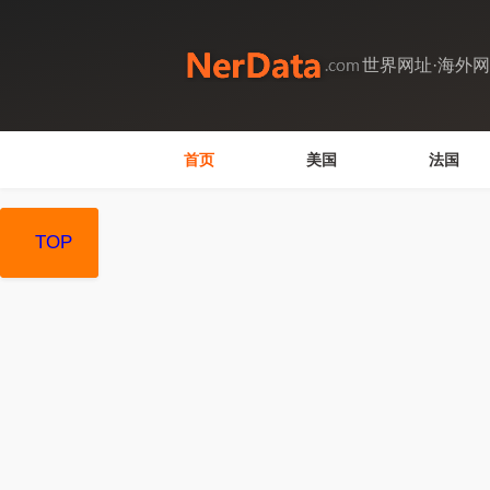
世界网址·海外
首页
美国
法国
TOP
TOP