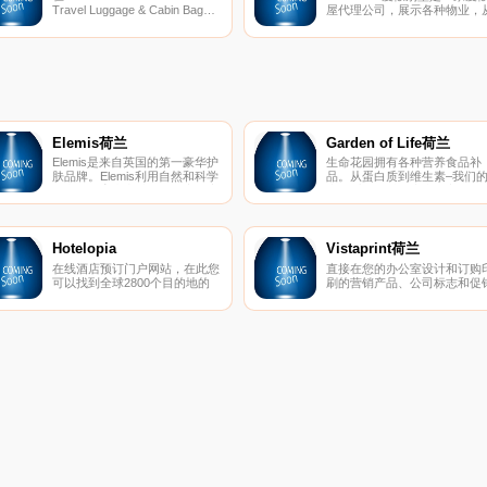
Travel Luggage & Cabin Bags，
屋代理公司，展示各种物业，
我们真诚地热衷于为客户提供最
Cotswolds魅力的舒适小屋到
优质的行李箱产品。作为拥有众
满乡村风情的豪华度假屋，一
多知名旅游品牌的世界上最大的
俱全。
行李箱制造商之一的直接B2C运
营，我们能够以最优惠的价格提
供无与伦比的产品系列。
Elemis荷兰
Garden of Life荷兰
Elemis是来自英国的第一豪华护
生命花园拥有各种营养食品补
肤品牌。Elemis利用自然和科学
品。从蛋白质到维生素–我们
的力量孕育出突破性的配方。它
产品系列均以健康为核心。
利用高档活性物创造出一条能改
变美容行业前沿的护肤品生产
线。
Hotelopia
Vistaprint荷兰
在线酒店预订门户网站，在此您
直接在您的办公室设计和订购
可以找到全球2800个目的地的
刷的营销产品、公司标志和促
70000多家酒店住宿的最优惠价
产品。
格。