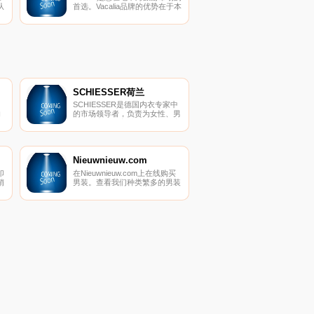
从
首选。Vacalia品牌的优势在于本
充
地化(了解市场和公众)。多年
应
来，Vacalia的创始人一直在马略
卡岛和科斯塔布兰卡的旅游业工
作，准确地了解人们想要什么和
需要什么。
SCHIESSER荷兰
SCHIESSER是德国内衣专家中
的
的市场领导者，负责为女性、男
性和儿童提供高质量的产品。高
品质的材料和工艺受到全世界年
轻人和老年人的赞赏。
SCHIESSER产品伴随着人们的
一生。因此，该品牌已成为实际
Nieuwnieuw.com
上最接近人们的那些服装的代名
印
在Nieuwnieuw.com上在线购买
词。SCHIESSER网上商店为整
销
男装。查看我们种类繁多的男装
个家庭提供优质内衣。
设计师服装，包括Cavallaro、
Blue Industry、Lacoste、
Culture。