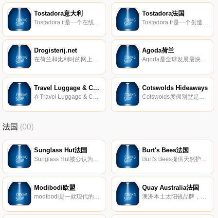
Tostadora意大利
Tostadora法国
Tostadora.it是一个在线平台，用于创建和打印T恤和其他定制产品。
Tostadora.fr是一个创造T恤和其他个性化产品的平台：iPhone手机壳、手提袋、婴儿紧身衣、运动衫......超过4万名艺术家和20万名顾客已经信任我们。
Drogisterij.net
Agoda荷兰
在荷兰和比利时的网上药店。
Agoda是全球发展最快的在线酒店供应商之一，在全球拥有超过70万家酒店，提供40种不同语言的服务。
Travel Luggage & Cabin Bags
Cotswolds Hideaways
在Travel Luggage & Cabin Bags，我们真诚地热衷于为客户提供最优质的行李箱产品。作为拥有众多知名旅游品牌的世界上最大的行李箱制造商之一的直接B2C运营，我们能够以最优惠的价格提供无与伦比的产品系列。
Cotswolds度假别墅是一家度假屋代理公司，展示各种物业，从Cotswolds魅力的舒适小屋到充满乡村风情的豪华度假屋，一应俱全。
法国
(00)
Sunglass Hut法国
Burt's Bees法国
Sunglass Hut被公认为是专业太阳镜零售领域的领导者，在全球近2000个Sunglass Hut商店设有办事处。Sunglass Hut商店分布在各种交通繁忙的购物和旅游目的地，为消费者提供最新品牌产品以及出色的客户服务。Sunglass Hut商店遍布美国、加拿大、加勒比海地区、欧洲、澳大利亚、新西兰、香港、新加坡、中东和南非。
Burt's Bees提供天然护肤产品，包括真正的天然护肤产品、护唇产品、婴儿产品等等。
Modibodi欧盟
Quay Australia法国
modibodi是一款现代的、保护性、防漏的服装、内衣和泳衣，适合经期和尿失禁！
澳洲本土太阳镜品牌，受到世界各地名人的喜爱。Quay Australia，作为一个选材优良、设计精巧的设计师品牌，拥有超级高的性价比。众多明星、YOUTUBE达人都成为了它的粉丝。价格只是其他品牌的几分之一哦！由于品牌最初是针对澳洲本土市场设计，由于澳洲紫外线极强，会对眼睛造成伤害，在镜片材料的选择上，选择了100%防UV材质。同时在此也提醒大家，切勿贪便宜选择太阳镜，佩戴会伤害眼睛哦！