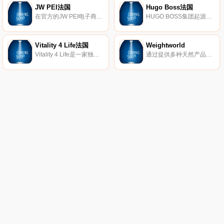
JW PEI法国
Hugo Boss法国
在官方的JW PEI电子商店中发现我们为女士提供的廉价时尚手袋系列，法国免费送货(75欧元起)。
HUGO BOSS集团起源于德国，是世界范围高端奢侈品市场的领导者之一，主要致力于设计及销售全系列高档男女服饰精品。HUGO BOSS一直崇尚的经营哲学为：为成功人士塑造专业形象。品牌提供丰富的产品线，其中涵盖摩登经典的商务装，优雅晚礼装，休闲运动装以及鞋履和皮具等配饰，此外还拥有品牌特许经营品类，包括香水，眼镜，腕 表，童装，摩托车头盔，手机及配件和家用纺织品。
Vitality 4 Life法国
Weightworld
Vitality 4 Life是一家独特的国际商店，出售与健康和福祉相关的所有物品。我们精心选择我们的产品线，以使所有人都能负担得起厨房用具。凭借30多年的行业经验，我们的目标是带头为客户提供最新的医疗保健技术。从厨房用具到健身器材，我们提供最佳的健康生活产品选择。
通过提供多种天然产品，WeightWorld支持您的减肥过程！