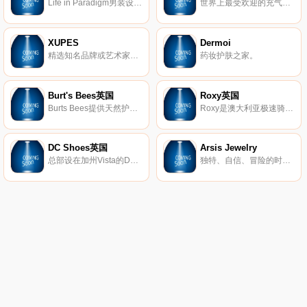
Life in Paradigm男装设计，让男人在日常生活中感到坚强和无畏。每条生产线都是根据样式、质量和个人情况量身定制的。
世界上最受欢迎的充气式站立式冲浪板(SUP)。
XUPES
Dermoi
精选知名品牌或艺术家的二手和难寻手表、手袋、珠宝和艺术品。
药妆护肤之家。
Burt's Bees英国
Roxy英国
Burts Bees提供天然护肤产品，包括真正的天然护肤产品、护唇产品、婴儿产品等等。
Roxy是澳大利亚极速骑板(Quiksilver)公司旗下热点的品牌，Roxy休闲运动的设计理念受到众多年轻时尚达人的青睐。Roxy主要体现极限运动，自由、挑战的精神，该品牌的男女装、泳装、配饰等都集时尚与运动于一身。
DC Shoes英国
Arsis Jewelry
总部设在加州Vista的DC鞋业公司是引领滑板鞋业的一大品牌，DC的产品已经涵盖了专业滑板鞋、服装、滑雪产品等系列产品。而新推出的DC女装款式将包括鞋子、衣服、滑雪外套和滑雪靴等。随着越来越多的运动品牌推出女装系列，专业女式运动产品市场已经成为炙手可热的产品平台，相信会有更多更好的优秀女性主题专业产品出现在滑板市场中。
独特、自信、冒险的时尚珠宝。