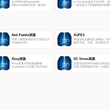
自1989年在Plymouth的
In The Style成立于2013年，是
Billacombe路开设第一家店以
一家总部位于英国的领先快速
来，The Range现已成为英国发
尚零售商，在全球拥有大量时
展最快的零售商。我们在全国拥
前沿客户。自推出以来，该品
有超过150家商店，我们在16个
已经在社交媒体上拥有超过10
不同的部门库存超过65000种产
万的忠实粉丝。该品牌拥有大
品，从家居用品和家具到DIY和
的连衣裙、运动服、裙子、上
艺术用品。我们的理念始终是以
衣、牛仔裤、套头衫、泳装和
最具竞争力的价格为客户提供优
子，是一个以具有竞争力的价
质产品，汇集您所需的一切，让
持续推出最新潮流的品牌。
您拥有一个美丽的家园。
Red Paddle英国
XUPES
世界上最受欢迎的充气式站立式
精选知名品牌或艺术家的二手
冲浪板(SUP)。
难寻手表、手袋、珠宝和艺术
品。
Roxy英国
DC Shoes英国
Roxy是澳大利亚极速骑板
总部设在加州Vista的DC鞋业
(Quiksilver)公司旗下热点的品
司是引领滑板鞋业的一大品牌
牌，Roxy休闲运动的设计理念
DC的产品已经涵盖了专业滑板
受到众多年轻时尚达人的青睐。
鞋、服装、滑雪产品等系列产
Roxy主要体现极限运动，自
品。而新推出的DC女装款式将
由、挑战的精神，该品牌的男女
包括鞋子、衣服、滑雪外套和
装、泳装、配饰等都集时尚与运
雪靴等。随着越来越多的运动
动于一身。
牌推出女装系列，专业女式运
产品市场已经成为炙手可热的
品平台，相信会有更多更好的
秀女性主题专业产品出现在滑
市场中。