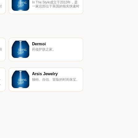
In The Style成立于2013年，是
时
一家总部位于英国的领先快速时
尚
尚零售商，在全球拥有大量时尚
牌
前沿客户。自推出以来，该品牌
0
已经在社交媒体上拥有超过100
量
万的忠实粉丝。该品牌拥有大量
的连衣裙、运动服、裙子、上
鞋
衣、牛仔裤、套头衫、泳装和鞋
格
子，是一个以具有竞争力的价格
持续推出最新潮流的品牌。
Dermoi
和
药妆护肤之家。
Arsis Jewelry
公
独特、自信、冒险的时尚珠宝。
，
滑
品
动
产
优
板