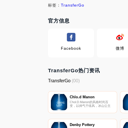
标签：
TransferGo
官方信息
Facebook
微博
TransferGo热门资讯
TransferGo
(00)
Chlo.d Manon
Chol.D.Manon的风格时尚百
变，以帅气干练风，冰山公主
风，可爱少女风，轻熟性感风等
风格迥异的服装设计来满足20岁
的年轻女生对服装的各种要求。
Denby Pottery