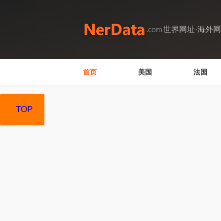
世界网址·海外
首页
美国
法国
TOP
TOP