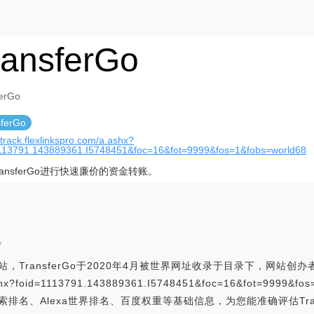
ransferGo
ferGo
sferGo
//track.flexlinkspro.com/a.ashx?
1113791.143889361.I5748451&foc=16&fot=9999&fos=1&fobs=world68
ransferGo进行快速廉价的资金转账。
。
，TransferGo于2020年4月被世界网址收录于目录下，网站创办者是：T
/a.ashx?foid=1113791.143889361.I5748451&foc=16&fot=99
搜索排名、Alexa世界排名、百度权重等基础信息，为您能准确评估Tra