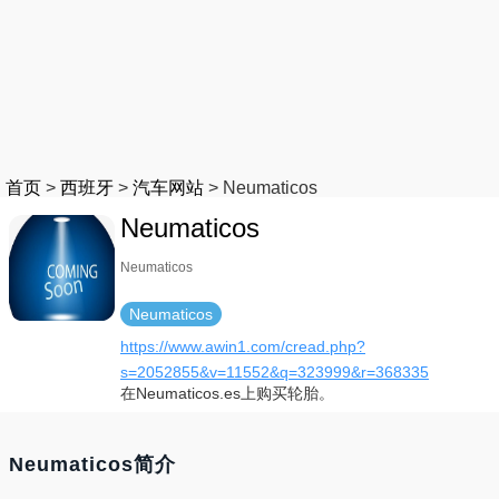
首页
>
西班牙
>
汽车网站
>
Neumaticos
Neumaticos
Neumaticos
Neumaticos
https://www.awin1.com/cread.php?
s=2052855&v=11552&q=323999&r=368335
在Neumaticos.es上购买轮胎。
Neumaticos简介