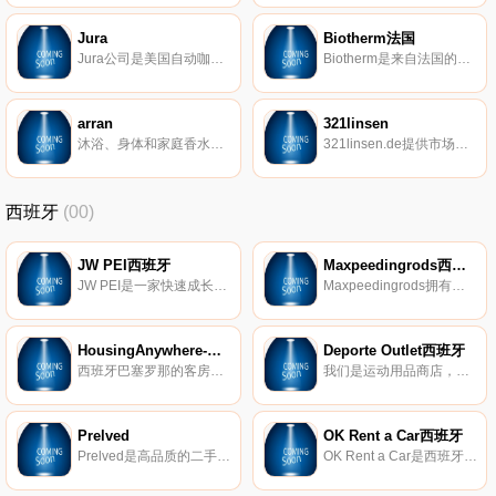
Jura
Biotherm法国
Jura公司是美国自动咖啡机的创新领导者，为家庭酿造浓缩咖啡饮料带来了新的复杂性、质量、多功能性和易用性。JURA机器生产最好的高压冲泡咖啡、浓缩咖啡、卡布奇诺咖啡和拿铁咖啡。它们操作简便快捷，可在不到60秒的时间内进行研磨、捣实、冲泡和自洁。
Biotherm是来自法国的奢华品牌，欧洲三大高端护肤品牌之一，提供全系列的脸部、身体、防晒和男士等护理产品。碧欧泉(Biotherm)的产品均含有独特的矿泉活细胞因子 PTPTM ，灵魂成分活源精粹拥有传奇愈颜力，为多种肌肤定制卓效护肤体验。它无比精纯、无限活性，与天然肌肤细胞的完美状态惊人的相似，能促进肌肤维持的自然运作。
arran
321linsen
沐浴、身体和家庭香水产品均受Arran的自然美启发。
321linsen.de提供市场上最广泛的隐形眼镜。
西班牙
(00)
JW PEI西班牙
Maxpeedingrods西班牙
JW PEI是一家快速成长的素食手袋品牌，以实惠的价格设计高品质的无动物皮革手袋。可持续发展品牌概念在VOGUE和GLAMOR等全球时尚杂志中得到了高度评​​价。
Maxpeedingrods拥有十多年的汽车工程经验，一直致力于为客户提供具有竞争力的价格、最好的质量和优质的售后服务的高性能汽车零部件。自2006年以来，Maxpeedingrods已为300多万客户提供服务。
HousingAnywhere-巴塞罗那
Deporte Outlet西班牙
西班牙巴塞罗那的客房、工作室和公寓出租。
我们是运动用品商店，，我们以无与伦比的价格为您提供大量的运动服装和配件目录。
Prelved
OK Rent a Car西班牙
Prelved是高品质的二手和复古设计师时装的市场。自2012年中以来，已有50多万的会员购买和出售服装、鞋子、手袋和配饰，从经典设计师产品到最新品牌和趋势。
OK Rent a Car是西班牙和葡萄牙最成功的汽车租赁公司之一。OK Rent Car拥有市场上最新的型号并配备齐全。