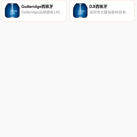
Gutteridge西班牙
DJI西班牙
Gutteridge品牌拥有140多年的历史，这是一个历史悠久的盎格鲁-那不勒斯的标志，体现了制衣传统和工艺的迷人融合，独特的价值体现了该品牌永恒的优雅。
深圳市大疆创新科技有限公司(DJ-Innovations，简称DJI))，2006年由香港科技大学毕业生汪滔等人创立，是全球领先的无人飞行器控制系统及无人机解决方案的研发和生产商，客户遍布全球100多个国家。通过持续的创新，大疆致力于为无人机工业、行业用户以及专业航拍应用提供性能最强、体验最佳的革命性智能飞控产品和解决方案。