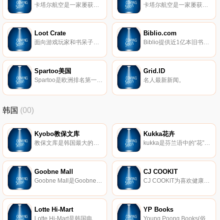
卡塔尔航空是一家屡获殊荣的航空公司，并且是世界上发展最快的航空公司之一，其空前扩展，飞往全球160多个目的地。
卡塔尔航空是一家屡获殊荣的航空公司，并且是世界上发展最快的航空公司之一，其空前扩展，飞往全球160多个目的地。
Loot Crate
Biblio.com
面向游戏玩家和书呆子的极客订阅盒。
Biblio提供近1亿本旧书和稀有书籍，来自世界各地的专业古董书商。这里有不寻常的好书。
Spartoo美国
Grid.ID
Spartoo是欧洲排名第一的在线时装零售商，擅长以优惠的价格提供各种知名和受欢迎的品牌(目前在线销售超过2000个品牌和100000个型号)。
名人最新新闻。
韩国
(00)
Kyobo教保文库
Kukka花卉
教保文库是韩国最大的书店连锁店。大约有230万本电子图书，因此您可以轻松找到所需的任何书籍。
kukka是芬兰语中的“花”。我们的目标是在韩国的日常生活中散布芬兰人的赏花文化。我们相信，可以在韩国创建出色的花卉品牌。他们是充满激情和创造力的人，他们开辟了各种可以尝试的花朵的可能性，并始终面临新的挑战。正确的答案不存在，因为我们还没有找到答案，我们正沿着一条道路找到它。
Goobne Mall
CJ COOKIT
Goobne Mall是Goobne的在线购物中心。自从2005年推出以来，Goobne鸡肉已通过向用户提供“健康鸡肉”的服务，成为了韩国最受欢迎的烤箱烤鸡肉品牌。由于Goobne鸡肉不使用任何一滴有机食品，其所含的反式脂肪，碳水化合物，钠和卡路里含量也较低。油在烹饪过程中。一旦将鸡肉在烤箱内烤制，它的外层就会酥脆，里面有多汁的肉，这给了鸡肉本身真正的味道。
CJ COOKIT为喜欢健康和美味饮食的客户提供了新鲜便捷的膳食工具包（FRESH HMR）。
Lotte Hi-Mart
YP Books
Lotte Hi-Mart是韩国电子产品零售商。从大型家用电器到小型电子产品，Lotte Hi-Mart为他们的客户提供最多样的选择。
Young Poong Books(俗称YP图书)是一家主要的韩国书店，总部位于韩国首尔江南区。 YP Books是Young Poong Group的子公司，是韩国三大书店公司之一。