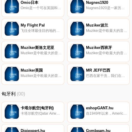
Omio日本
Nugnes1920
Omio是一个可在英国和欧洲使用的旅行搜索引擎。我们为您比对来自超过300家公司的列车、巴士和航班，只为找到最快最便宜的旅程。
Nugnes1920是一家历史悠久的意大利时尚精品店，位于普利亚。
My Flight Pal
Muziker波兰
飞往全球最佳目的地的航班优惠和报价。
Muziker是中欧最大的音乐家商店，拥有您需要的一切音乐。 吉他、贝斯吉他、乐器、键盘、声学和电子打击乐器、DJ设备、舞台和家庭录音棚的设备、弦乐器、铜管乐器和任何乐器的配件。您可以从550多个国际和高级品牌的大约40000种产品中进行选择。
Muziker斯洛文尼亚
Muziker西班牙
Muziker是中欧最大的音乐家商店，拥有您需要的一切音乐。 吉他、贝斯吉他、乐器、键盘、声学和电子打击乐器、DJ设备、舞台和家庭录音棚的设备、弦乐器、铜管乐器和任何乐器的配件。您可以从550多个国际和高级品牌的大约40000种产品中进行选择。
Muziker是中欧最大的音乐家商店，拥有您需要的一切音乐。 吉他、贝斯吉他、乐器、键盘、声学和电子打击乐器、DJ设备、舞台和家庭录音棚的设备、弦乐器、铜管乐器和任何乐器的配件。您可以从550多个国际和高级品牌的大约40000种产品中进行选择。
Muziker英国
MR JEFF巴西
Muziker是中欧最大的音乐家商店，拥有您需要的一切音乐。 吉他、贝斯吉他、乐器、键盘、声学和电子打击乐器、DJ设备、舞台和家庭录音棚的设备、弦乐器、铜管乐器和任何乐器的配件。您可以从550多个国际和高级品牌的大约40000种产品中进行选择。
巴西在家干洗，我们在您家门口收集您的衣服，并在48小时内将它们洗净并熨烫后送给您。
匈牙利
(00)
卡塔尔航空(匈牙利)
eshopGANT.hu
卡塔尔航空(Qatar Airways)匈牙利官方网站，预订从匈牙利起飞的航班。
自1949年以来，American GANT品牌一直是高级时装，具有悠久的历史，并逐渐成为全球生活方式的标志。在商店和电子商店中，您会发现非正式的高品质服装，将美国的宽松与欧洲的优雅相结合。优惠包括男女的完整产品-从衬衫、T恤、半衫、牛仔裤、短裤，鞋子到配饰。
Digiexpert.hu
Gymbeam.hu