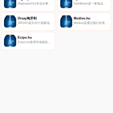
Digiexpert.hu专业从事数码相机、镜头和家用电器的销售。有大量产品可用，市场上最低的价格，免费送货，还有有价值的礼物。
GymBeam是一家食品补充和健身服装网上商店，在匈牙利市场上以独特的速度发展。他们的产品为欧洲各地超过180万体育迷使用，其中包括无数名人。
Orsay匈牙利
Modivo.hu
ORSAY成为33个国家地区的年轻女性成功的时尚品牌，ORSAY设计了各种风格和个性的女性服装。
Modivo是通过我们对美丽和时尚的热情而创建的。我们特别为您准备了一系列受客户趋势和需求启发的高级服装品牌。精心挑选的商品组合，便捷的购物方式，安全的付款方式，快速的交货期和30天的免费退货期限-在Modivo购买是纯粹的乐趣。
Ecipo.hu
Ecipo.hu使用市场领先的创新和技术先进的解决方案在线销售鞋类，从而为您的客户提供最佳的购物体验。