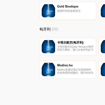
Magzter GOLD是一种无限阅读
的模式，用户只需1999卢比年
Gold Boutique
（原价3,999卢比），即可无限
超级时尚的金银珠宝。
制地访问5000多种杂志和高级
文章
匈牙利
(00)
卡塔尔航空(匈牙利)
卡塔尔航空(Qatar Airways)匈牙
利官方网站，预订从匈牙利起飞
的航班。
Modivo.hu
Modivo是通过我们对美丽和时
尚的热情而创建的。我们特别为
您准备了一系列受客户趋势和需
求启发的高级服装品牌。精心挑
选的商品组合，便捷的购物方
式，安全的付款方式，快速的交
货期和30天的免费退货期限-在
Modivo购买是纯粹的乐趣。