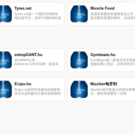
Tyres.net
Muscle Food
Tyres.net是一个国际市场和价
英国发展最快的健康食品公司
格比较平台，在50个国家地区提
提供最高质量的瘦肉、运动营
供在线服务。Tyres.net是所有
补品和高蛋白食品。
类型的轮胎、轮辋等的最佳产品
和价格比较市场，可帮助客户找
到所有物有所值的顶级品牌和供
应商。
eshopGANT.hu
Gymbeam.hu
自1949年以来，
GymBeam是一家食品补充和
American GANT品牌一直是高
身服装网上商店，在匈牙利市
级时装，具有悠久的历史，并逐
上以独特的速度发展。他们的
渐成为全球生活方式的标志。在
品为欧洲各地超过180万体育
商店和电子商店中，您会发现非
使用，其中包括无数名人。
正式的高品质服装，将美国的宽
松与欧洲的优雅相结合。优惠包
Ecipo.hu
Muziker匈牙利
括男女的完整产品-从衬衫、T
Ecipo.hu使用市场领先的创新和
Muziker是中欧最大的音乐家
恤、半衫、牛仔裤、短裤，鞋子
技术先进的解决方案在线销售鞋
店，拥有您需要的一切音
到配饰。
类，从而为您的客户提供最佳的
乐。 吉他、贝斯吉他、乐器、
购物体验。
键盘、声学和电子打击乐器、
DJ设备、舞台和家庭录音棚的
设备、弦乐器、铜管乐器和任
乐器的配件。您可以从550多
国际和高级品牌的大约40000
产品中进行选择。