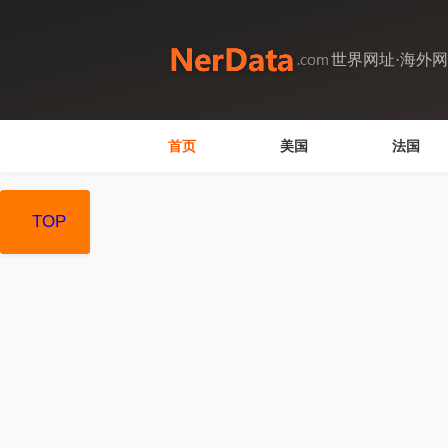
世界网址·海外
首页
美国
法国
TOP
TOP