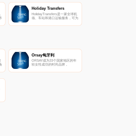
Holiday Transfers
，
HolidayTransfers是一家全球机
养
场、车站和港口运输服务，可为
旅行者提供全球21000多个城市
和度假胜地的假日接送服务。
Orsay匈牙利
健
ORSAY成为33个国家地区的年
场
轻女性成功的时尚品牌，
产
ORSAY设计了各种风格和个性
迷
的女性服装。
商
何
个
种