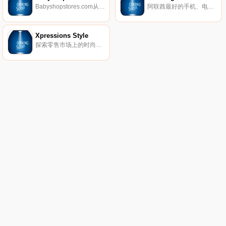
Babyshopstores.com从230多家家庭友好的商店中为小孩子们带来了最好的选择。
阿联酋最好的手机、电子产品和家用电器网上商店。最佳品牌，在阿联酋迪拜、阿布扎比、沙迦提供免费送货。100%正品。
Xpressions Style
探索零售市场上的时尚先驱Xpressions Style提供的种类最多的美容和生活方式产品集合。