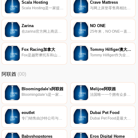
Scala Hosting
Crave Mattress
Scala Hosting是一家提供优质Web托管解决方案的网络托管公司。我们的服务包括共享托管、经销商托管、云虚拟主机、虚拟服务器、云服务器、专用服务器、域注册、备份空间、SSL证书。
与网上床垫零售商相比，Crave床垫提供了最好的价格。在线购买床垫，直接从美国境内发货。免费送货！
Zarina
NO ONE
在zarina官方网上商店以优惠的价格提供了新的女装和配饰系列，并在俄罗斯、莫斯科、圣彼得堡和其他城市提供送货服务。
25年来，NO ONE一直是俄罗斯高端和豪华鞋类和配饰领域的领先专家。NO ONE系列中有50多个欧洲品牌：Casadei、Fabi、Vicini、Baldinini、Braccialini、Giuseppe Zanotti Design和其他知名品牌，这些品牌使时尚迷的心跳加快。
Fox Racing加拿大
Tommy Hilfiger澳大利亚
Fox是越野摩托车和山地自行车装备的领导者，也是全球动作运动运动员服装的选择。Fox Racing简称Fox，于1974年在美国创立，是知名的体育用品品牌。Fox设计、研发和生产运动服以及相关配件，其产品用于多种运动，包括自行车、摩托越野、冲浪和水上滑板运动等，是近年来最被认可和最畅销的越野服装品牌。
Tommy Hilfiger作为全球顶尖的高端生活方式品牌之一，为全世界的消费者提供一流的款式、品质及价值。品牌体现了经典美式风格，并对学院派进行了全新的演绎。 自1985年创建以来， Tommy Hilfiger集团已成为一家销售额达到46亿美元的服饰零售公司，为消费者带来各类设计精美，品质卓越的男女装、童装、运动装、牛仔以及一系列许可证产品，如配饰、香水和家居用品。
阿联酋
(00)
Bloomingdale's阿联酋
Melijoe阿联酋
Bloomingdale’s是一家独一无二的奢侈品全渠道零售商。自2010年在迪拜购物中心开设了第一家海外门店以来，2017年在科威特开设了360购物中心，Bloomingdale’s一直致力于提供从头到尾的无缝购物体验。Bloomingdales.ae诞生于2020年，同样诞生的还有迪拜2小时的点击提货服务、阿联酋境内当日送达服务以及科威特快递服务。无论是在实体店、网上还是通过app与我们联系，我们都以可持续包装、方便退货和卓越的客户服务，一周7天保持时尚的乐趣和购物的简单性。
法国唯一一个拥有众多高档品牌并且与流行同步的儿童时尚网站。Melijoe对儿童时尚独特的见解使成为儿童时尚网站的先驱，0-16岁的孩子们都可以在Melijoe找到属于他们自己的商品。年轻的时尚爸妈们现在可以带着宝贝们来Meilijoe体验来自法兰西的儿童时尚世界，并在这里找到跟您自身的成人品牌同款的儿童服饰。
eoutlet
Dubai Pet Food
专门销售由沙特公司与意大利专业机构合作拥有的欧洲最佳品牌的产品。eoutlet受到意大利时尚专家团队的监督，以确保满足客户对奢侈品的要求。
Dubai Pet Food是最大的宠物门户网站，提供超过12000种产品，满足所有宠物的需求。很多独家品牌和产品系列是中东最大的。
Babyshopstores
Eros Digital Home