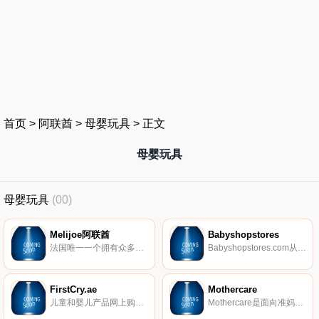
首页
>
阿联酋
>
母婴玩具
>
正文
母婴玩具
母婴玩具
(00)
Melijoe阿联酋
Babyshopstores
法国唯一一个拥有众多高档品牌并且与流行同步的儿童时尚网站。Melijoe对儿童时尚独特的见解使成为儿童时尚网站的先驱，0-16岁的孩子们都可以在Melijoe找到属于他们自己的商品。年轻的时尚爸妈们现在可以带着宝贝们来Meilijoe体验来自法兰西的儿童时尚世界，并在这里找到跟您自身的成人品牌同款的儿童服饰。
Babyshopstores.com从230多家家庭友好的商店中为小孩子们带来了最好的选择。
FirstCry.ae
Mothercare
儿童和婴儿产品网上购物商店。购买婴儿护理产品、玩具、尿布、衣服、鞋类、婴儿车、汽车座椅、家具等，并提供免费送货和货到付款(COD)选项。
Mothercare是面向准妈妈、婴儿和八岁以下儿童的产品的专业零售商。他们的品牌在为母亲、准母亲、婴儿和幼儿提供产品和服务的专业性、质量、安全性和创新性方面享有盛誉。Mothercare对致力于为客户提供多渠道购物环境的承诺充满热情。