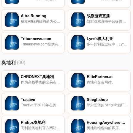
Altra Running
战旗游戏直播
成立Altra的目的是为公路和越野跑寻找更好的鞋子。体验我们的FootShape™和ZeroDrop™设计的不同之处。
战旗游戏直播平台提供高清，流畅的视频直播和电子竞技游戏直播。包括三国杀直播，LOL英雄联盟直播，炉石传说直播，dota2直播等各类热门游戏赛事。战旗直播为您提供全新的游戏视觉与听觉体验。
Tribunnews.com
Lyre's澳大利亚
Tribunnews.com提供有关印度尼西亚、地区、体育、足球、名人和生活方式的最新新闻。
多年的制造过程中，Lyres精心制作的非酒精类烈性酒的精髓来自于寻求使不可能变为现实的追求–让您以自己的方式自由地喝酒。
奥地利
(00)
CHRONEXT奥地利
ElitePartner.at
作为高档手表的交易在线平台，CHRONEXT支持制造商、经销商和客户购买、出售或交易手表。我们的产品组合包括80多个著名品牌，例如劳力士、百年灵、欧米茄和百达翡丽。
奥地利交友网站。
Tractive
Stiegl-shop
Tractive于2012年在奥地利Pasching成立，旨在为全球数百万只宠物创造更安全的环境。 Tractive利用最新技术开发宠物可穿戴设备，应用程序和在线服务； 与他们心爱的宠物一起为宠物主人和宠物爱好者提供更多的幸福，安全和内心的平静。 Tractive背后是一支敬业，充满活力和经验丰富的国际团队，该团队一直在努力寻找新的创新方式来满足和满足其客户和用户。
萨尔茨堡的Stiegl啤酒厂以其最高水平的酿造技术而闻名。自1492年成立以来，Stiegl已从一家小型区域啤酒厂发展成为奥地利领先的私人啤酒厂。
Philips奥地利
HousingAnywhere-维也纳
飞利浦奥地利官方网站，购买飞利浦产品。
奥地利维也纳的客房、工作室和公寓出租。