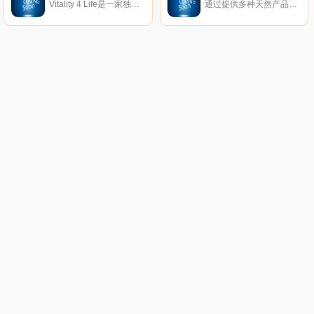
Vitality 4 Life是一家独特的国际商店，出售与健康和福祉相关的所有物品。我们精心选择我们的产品线，以使所有人都能负担得起厨房用具。凭借30多年的行业经验，我们的目标是带头为客户提供最新的医疗保健技术。从厨房用具到健身器材，我们提供最佳的健康生活产品选择。
通过提供多种天然产品，WeightWorld支持您的减肥过程！