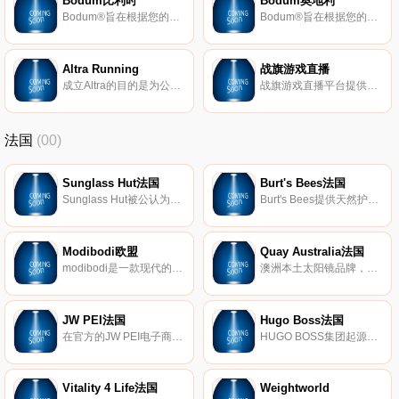
Bodum比利时
Bodum奥地利
Bodum®旨在根据您的价值观为每个人带来高品质的咖啡和茶解决方案及家居饰品。
Bodum®旨在根据您的价值观为每个人带来高品质的咖啡和茶解决方案及家居饰品。
Altra Running
战旗游戏直播
成立Altra的目的是为公路和越野跑寻找更好的鞋子。体验我们的FootShape™和ZeroDrop™设计的不同之处。
战旗游戏直播平台提供高清，流畅的视频直播和电子竞技游戏直播。包括三国杀直播，LOL英雄联盟直播，炉石传说直播，dota2直播等各类热门游戏赛事。战旗直播为您提供全新的游戏视觉与听觉体验。
法国
(00)
Sunglass Hut法国
Burt's Bees法国
Sunglass Hut被公认为是专业太阳镜零售领域的领导者，在全球近2000个Sunglass Hut商店设有办事处。Sunglass Hut商店分布在各种交通繁忙的购物和旅游目的地，为消费者提供最新品牌产品以及出色的客户服务。Sunglass Hut商店遍布美国、加拿大、加勒比海地区、欧洲、澳大利亚、新西兰、香港、新加坡、中东和南非。
Burt's Bees提供天然护肤产品，包括真正的天然护肤产品、护唇产品、婴儿产品等等。
Modibodi欧盟
Quay Australia法国
modibodi是一款现代的、保护性、防漏的服装、内衣和泳衣，适合经期和尿失禁！
澳洲本土太阳镜品牌，受到世界各地名人的喜爱。Quay Australia，作为一个选材优良、设计精巧的设计师品牌，拥有超级高的性价比。众多明星、YOUTUBE达人都成为了它的粉丝。价格只是其他品牌的几分之一哦！由于品牌最初是针对澳洲本土市场设计，由于澳洲紫外线极强，会对眼睛造成伤害，在镜片材料的选择上，选择了100%防UV材质。同时在此也提醒大家，切勿贪便宜选择太阳镜，佩戴会伤害眼睛哦！
JW PEI法国
Hugo Boss法国
在官方的JW PEI电子商店中发现我们为女士提供的廉价时尚手袋系列，法国免费送货(75欧元起)。
HUGO BOSS集团起源于德国，是世界范围高端奢侈品市场的领导者之一，主要致力于设计及销售全系列高档男女服饰精品。HUGO BOSS一直崇尚的经营哲学为：为成功人士塑造专业形象。品牌提供丰富的产品线，其中涵盖摩登经典的商务装，优雅晚礼装，休闲运动装以及鞋履和皮具等配饰，此外还拥有品牌特许经营品类，包括香水，眼镜，腕 表，童装，摩托车头盔，手机及配件和家用纺织品。
Vitality 4 Life法国
Weightworld