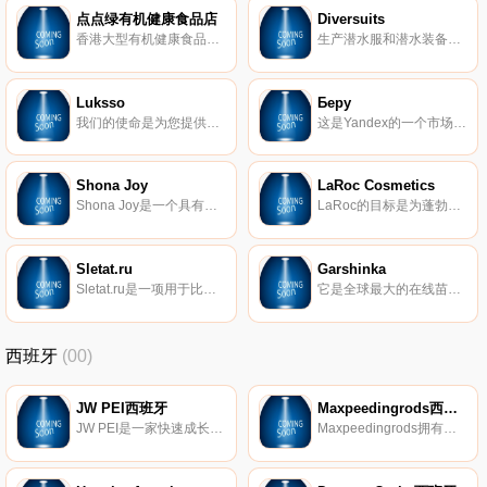
点点绿有机健康食品店
Diversuits
香港大型有机健康食品专门店，销售来自世界各地获有机认证的产品，包括有机即冲粉、穀物、急冻海鲜及急冻肉类、饮品及小食等，产品种类超过450多种。点点绿于香港门市、各大超市及百货专柜超过200个销售点，崇尚天然的点点绿是您的健康首选。
生产潜水服和潜水装备。我们的产品销往85多个国家，大多数客户与我们建立了长期的合作关系。2010年，我们希望越来越多的人认识我们。因此，我们为所有鱼捞爱好者、自由潜水爱好者和冲浪爱好者建立了自己的品牌网站Diversuits。希望在Diversuits，您可以找到新的自我，并自由地成为水下的明星。
Luksso
Беру
我们的使命是为您提供独家高品质的西班牙品牌，只有您去西班牙旅游才能获得。
这是Yandex的一个市场 。此处的所有内容都经过整理，以便您可以方便地在网上购买：所有卖家均已通过验证，订单可以在您方便的时候快速交付，并且您始终可以在流行产品上找到折扣。Yandex 是一家搜索引擎和IT公司，致力于开发各种服务。Yandex的主要目标是解决人们的问题。
Shona Joy
LaRoc Cosmetics
Shona Joy是一个具有鲜明澳大利亚特色和标志性风格的全球品牌。适合任何场合穿着，白天或夜晚，带有70年代波西米亚的魅力。第一次订购可享受10%的折扣。
LaRoc的目标是为蓬勃发展的彩妆迷带来多样化、创新、创意、有趣的彩色化妆品！我们承诺激发各行各业的人们以自信和无限的可能性来表达自己的内在艺术家。
Sletat.ru
Garshinka
Sletat.ru是一项用于比较俄罗斯所有主要旅游运营商的旅游的服务。在Sletat.ru上，您可以选择海上旅行、滑雪胜地、短途旅行、在线预订和使用信用卡付款。
它是全球最大的在线苗木和种子在线商店，并在俄罗斯、白俄罗斯和哈萨克斯坦交货。
西班牙
(00)
JW PEI西班牙
Maxpeedingrods西班牙
JW PEI是一家快速成长的素食手袋品牌，以实惠的价格设计高品质的无动物皮革手袋。可持续发展品牌概念在VOGUE和GLAMOR等全球时尚杂志中得到了高度评​​价。
Maxpeedingrods拥有十多年的汽车工程经验，一直致力于为客户提供具有竞争力的价格、最好的质量和优质的售后服务的高性能汽车零部件。自2006年以来，Maxpeedingrods已为300多万客户提供服务。