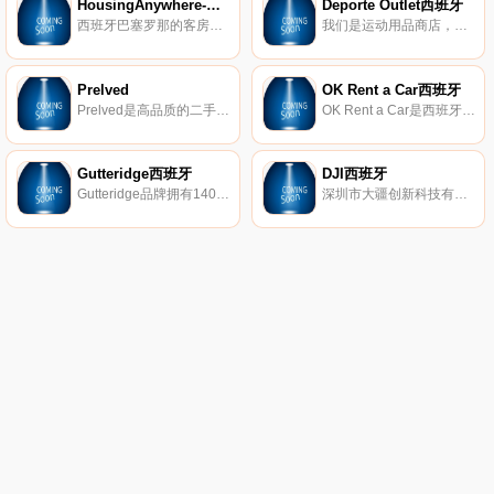
HousingAnywhere-巴塞罗那
Deporte Outlet西班牙
西班牙巴塞罗那的客房、工作室和公寓出租。
我们是运动用品商店，，我们以无与伦比的价格为您提供大量的运动服装和配件目录。
Prelved
OK Rent a Car西班牙
Prelved是高品质的二手和复古设计师时装的市场。自2012年中以来，已有50多万的会员购买和出售服装、鞋子、手袋和配饰，从经典设计师产品到最新品牌和趋势。
OK Rent a Car是西班牙和葡萄牙最成功的汽车租赁公司之一。OK Rent Car拥有市场上最新的型号并配备齐全。
Gutteridge西班牙
DJI西班牙
Gutteridge品牌拥有140多年的历史，这是一个历史悠久的盎格鲁-那不勒斯的标志，体现了制衣传统和工艺的迷人融合，独特的价值体现了该品牌永恒的优雅。
深圳市大疆创新科技有限公司(DJ-Innovations，简称DJI))，2006年由香港科技大学毕业生汪滔等人创立，是全球领先的无人飞行器控制系统及无人机解决方案的研发和生产商，客户遍布全球100多个国家。通过持续的创新，大疆致力于为无人机工业、行业用户以及专业航拍应用提供性能最强、体验最佳的革命性智能飞控产品和解决方案。