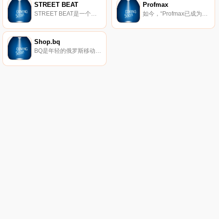
STREET BEAT
Profmax
STREET BEAT是一个由多个品牌商店组成的网络，其中展示世界运动和生活方式品牌的鞋子、服装和配件：Nike、Jordan、adidas Originals、Reebok Classic、New Balance、Asics、Puma、Vans、Converse、Saucony、Timberland、The North Face、New Era等许多制造商。
如今，“Profmax已成为乌拉尔联邦区休闲服装和鞋类销售的领导者之一。现在，Profmax在斯维尔德洛夫斯克、车里雅宾斯克、秋明州和库尔干地区拥有43家自有商店，而且这一清单还在不断扩大。自2010年以来，一家在线商店开始运营，业务遍及俄罗斯。www.profmax.pro网站为整个家庭提供了广泛的产品。
Shop.bq
BQ是年轻的俄罗斯移动电子品牌。我们以可承受的价格段生产商品。在这里，您可以找到实用的现代平板电脑、明亮便捷的手机以及我们产品的便携式设备和配件。完整的产品范围可在shop.bq.ru网站上找到。