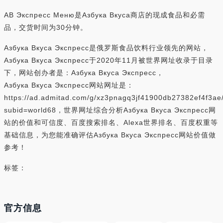
АВ Экспресс Меню是Азбука Вкуса商店的现成食品和必需
品，交货时间为30分钟。
Азбука Вкуса Экспресс是俄罗斯食品饮料行业领先的网站，
Азбука Вкуса Экспресс于2020年11月被世界网址收录于目录
下，网站创办者是：Азбука Вкуса Экспресс，
Азбука Вкуса Экспресс网站网址是：
https://ad.admitad.com/g/xz3pnagq3jf41900db27382ef4f3ae
subid=world68，世界网址综合分析Азбука Вкуса Экспресс网
站的价值和可信度、百度搜索排名、Alexa世界排名、百度权重等
基础信息，为您能准确评估Азбука Вкуса Экспресс网站价值做
参考！
标签：
官方信息