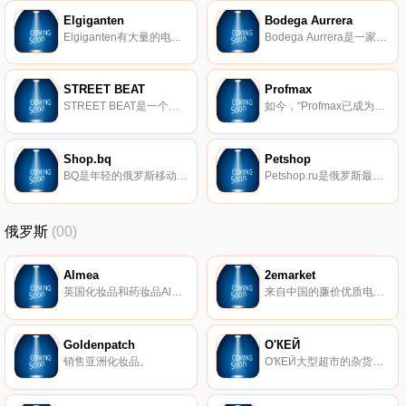
Elgiganten
Bodega Aurrera
Elgiganten有大量的电视、计算机、电器、厨房电器、手机、GPS等产品。低廉的价格可以改善情绪。
Bodega Aurrera是一家由美国折扣连锁店沃尔玛拥有的墨西哥量贩店。该超市于1970年在墨西哥城成立。虽然每家Aurrerá商店被转换成沃尔玛商店，但是Aurrerá和Bodega Aurrera品牌保留下来，前者是一个产品品牌，后者为一家商店品牌。
STREET BEAT
Profmax
STREET BEAT是一个由多个品牌商店组成的网络，其中展示世界运动和生活方式品牌的鞋子、服装和配件：Nike、Jordan、adidas Originals、Reebok Classic、New Balance、Asics、Puma、Vans、Converse、Saucony、Timberland、The North Face、New Era等许多制造商。
如今，“Profmax已成为乌拉尔联邦区休闲服装和鞋类销售的领导者之一。现在，Profmax在斯维尔德洛夫斯克、车里雅宾斯克、秋明州和库尔干地区拥有43家自有商店，而且这一清单还在不断扩大。自2010年以来，一家在线商店开始运营，业务遍及俄罗斯。www.profmax.pro网站为整个家庭提供了广泛的产品。
Shop.bq
Petshop
BQ是年轻的俄罗斯移动电子品牌。我们以可承受的价格段生产商品。在这里，您可以找到实用的现代平板电脑、明亮便捷的手机以及我们产品的便携式设备和配件。完整的产品范围可在shop.bq.ru网站上找到。
Petshop.ru是俄罗斯最大的动物商品网上商店，其商品包括优质食品以及各种衣服、玩具、配件等。
俄罗斯
(00)
Almea
2emarket
英国化妆品和药妆品Almea的在线商店。Almea是一种独特的化妆品，其天然成分为基础，可显露出您的自然之美。
来自中国的廉价优质电子产品。 放映机、电视机顶盒、测量仪器以及用于家庭和花园的小工具。您可以从我们这里购买最适合您家的小工具。莫斯科所有商品都有现货。
Goldenpatch
О'КЕЙ
销售亚洲化妆品。
О'КЕЙ大型超市的杂货和商品交付在线服务。