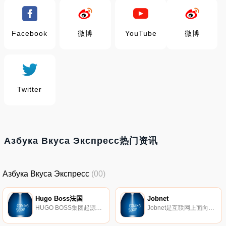
Facebook
微博
YouTube
微博
Twitter
Азбука Вкуса Экспресс热门资讯
Азбука Вкуса Экспресс
(00)
Hugo Boss法国
Jobnet
HUGO BOSS集团起源于德国，是世界范围高端奢侈品市场的领导者之一，主要致力于设计及销售全系列高档男女服饰精品。HUGO BOSS一直崇尚的经营哲学为：为成功人士塑造专业形象。品牌提供丰富的产品线，其中涵盖摩登经典的商务装，优雅晚礼装，休闲运动装以及鞋履和皮具等配饰，此外还拥有品牌特许经营品类，包括香水，眼镜，腕 表，童装，摩托车头盔，手机及配件和家用纺织品。
Jobnet是互联网上面向全国所有求职者和雇主的就业中心产品。该工作网络是由丹麦劳动力市场和招聘局与KL(Kommunernes Landsforening)合作开发的。