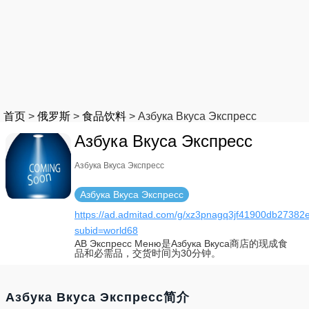
首页
>
俄罗斯
>
食品饮料
>
Азбука Вкуса Экспресс
Азбука Вкуса Экспресс
Азбука Вкуса Экспресс
Азбука Вкуса Экспресс
https://ad.admitad.com/g/xz3pnagq3jf41900db27382e
subid=world68
АВ Экспресс Меню是Азбука Вкуса商店的现成食
品和必需品，交货时间为30分钟。
Азбука Вкуса Экспресс简介