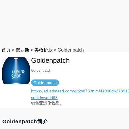
首页
>
俄罗斯
>
美妆护肤
>
Goldenpatch
Goldenpatch
Goldenpatch
Goldenpatch
https://ad.admitad.com/g/t2s8733njmf41900db278913
subid=world68
销售亚洲化妆品。
Goldenpatch简介