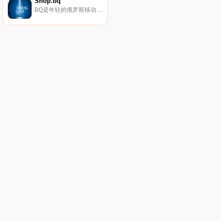
Shop.bq
BQ是年轻的俄罗斯移动电子品牌。我们以可承受的价格段生产商品。在这里，您可以找到实用的现代平板电脑、明亮便捷的手机以及我们产品的便携式设备和配件。完整的产品范围可在shop.bq.ru网站上找到。