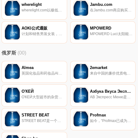
wherelight
Jambu.com
wherelight.com以极低的价格在线提供处方眼镜。购买具有保修、免费镜片和免费送货的优质眼镜。
在Jambu.com商店购买最新的男女、儿童舒适鞋，包括平底鞋、靴子、坡跟鞋等。
AOKI公式通販
MPOWERD
计划和销售男装女装，时尚配饰和时尚商品。
MPOWERD Luci太阳能灯。可靠的便携式太阳能照明灯$17.95起+订单满$50美国免运费
俄罗斯
(00)
Almea
2emarket
英国化妆品和药妆品Almea的在线商店。Almea是一种独特的化妆品，其天然成分为基础，可显露出您的自然之美。
来自中国的廉价优质电子产品。 放映机、电视机顶盒、测量仪器以及用于家庭和花园的小工具。您可以从我们这里购买最适合您家的小工具。莫斯科所有商品都有现货。
О'КЕЙ
Азбука Вкуса Экспресс
О'КЕЙ大型超市的杂货和商品交付在线服务。
АВ Экспресс Меню是Азбука Вкуса商店的现成食品和必需品，交货时间为30分钟。
STREET BEAT
Profmax
STREET BEAT是一个由多个品牌商店组成的网络，其中展示世界运动和生活方式品牌的鞋子、服装和配件：Nike、Jordan、adidas Originals、Reebok Classic、New Balance、Asics、Puma、Vans、Converse、Saucony、Timberland、The North Face、New Era等许多制造商。
如今，“Profmax已成为乌拉尔联邦区休闲服装和鞋类销售的领导者之一。现在，Profmax在斯维尔德洛夫斯克、车里雅宾斯克、秋明州和库尔干地区拥有43家自有商店，而且这一清单还在不断扩大。自2010年以来，一家在线商店开始运营，业务遍及俄罗斯。www.profmax.pro网站为整个家庭提供了广泛的产品。