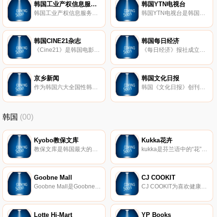
韩国工业产权信息服务中心
韩国YTN电视台
韩国工业产权信息服务中心（简称KIPRIS）于1995年创办，该报以融入百姓生活,走进千家万户,坚持新闻立报,打造主流媒体为办报理念,很快成为当地发行最大、广告收入最多、影响最为深远的主流媒体.并且该报为韩国乃至外国提供
韩国YTN电视台是韩国重要的新闻报道机构，是韩国重要的思想文化基地，是当今韩国最具竞争力的主流媒体之一，主要对韩国各类新闻加以报道，推广韩国各类电视节目和频道等。
韩国CINE21杂志
韩国每日经济
《Cine21》是韩国电影杂志，该杂志每周出版一次，主要介绍电影首映、电影人访谈、电影评论等相关报道。
《每日经济》报社成立于1966年，是韩国发行量最大的经济类报纸，发行量约为100万，是韩国企业界人士必读的报纸。《每日经济》就准确地预报了这一经济金融灾难，并且为韩国当政者如何应对这次可怕的金融危机提供决策建
京乡新闻
韩国文化日报
作为韩国六大全国性韩文日报中的私营企业，京乡新闻信息覆盖全面，在当地新闻媒体界的影响力比较大，并具有一定的权威性。
韩国《文化日报》创刊于1991年11月1日，当时是文化类而非综合类报纸。1995年，因文化类报纸渐趋边缘化，遂转型为综合类。
韩国
(00)
Kyobo教保文库
Kukka花卉
教保文库是韩国最大的书店连锁店。大约有230万本电子图书，因此您可以轻松找到所需的任何书籍。
kukka是芬兰语中的“花”。我们的目标是在韩国的日常生活中散布芬兰人的赏花文化。我们相信，可以在韩国创建出色的花卉品牌。他们是充满激情和创造力的人，他们开辟了各种可以尝试的花朵的可能性，并始终面临新的挑战。正确的答案不存在，因为我们还没有找到答案，我们正沿着一条道路找到它。
Goobne Mall
CJ COOKIT
Goobne Mall是Goobne的在线购物中心。自从2005年推出以来，Goobne鸡肉已通过向用户提供“健康鸡肉”的服务，成为了韩国最受欢迎的烤箱烤鸡肉品牌。由于Goobne鸡肉不使用任何一滴有机食品，其所含的反式脂肪，碳水化合物，钠和卡路里含量也较低。油在烹饪过程中。一旦将鸡肉在烤箱内烤制，它的外层就会酥脆，里面有多汁的肉，这给了鸡肉本身真正的味道。
CJ COOKIT为喜欢健康和美味饮食的客户提供了新鲜便捷的膳食工具包（FRESH HMR）。
Lotte Hi-Mart
YP Books