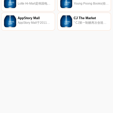
Lotte Hi-Mart是韩国电子产品零售商。从大型家用电器到小型电子产品，Lotte Hi-Mart为他们的客户提供最多样的选择。
Young Poong Books(俗称YP图书)是一家主要的韩国书店，总部位于韩国首尔江南区。 YP Books是Young Poong Group的子公司，是韩国三大书店公司之一。
AppStory Mall
CJ The Market
AppStory Mall于2011年2月成立，是一个出售智能时代所需的各种智能相关配件和专用IT产品的在线购物中心，以超低的价格提供各种高质量的产品。
“ CJ第一制糖再次创造了一种新的饮食文化。” CJ Market是CJ第一制糖的在线购物商城，向客户提供CJ第一制糖家庭代餐品牌。