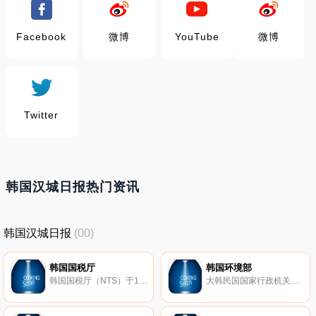
Facebook
微博
YouTube
微博
Twitter
韩国汉城日报热门资讯
韩国汉城日报
(00)
韩国国税厅
韩国环境部
韩国国税厅（NTS）于1966年创办，是大韩民国企划财政部下属独立行政机构之一。主要负责国税的征收、减免以及催缴等相关事宜。该机构充分确保国家税收收入，最终为国家的经济发展做出贡献。
大韩民国国家行政机关之一，设有保健社会部保健局环境卫生、设立环境厅、设立环境处、改组为环境部、政府机构改革，气象厅由科学技术部移交环境部。其职责是保护自然环境及生活环境、防止环境污染等相关事务。