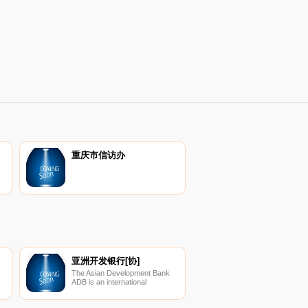
重庆市信访办
亚洲开发银行[协]
The Asian Development Bank
ADB is an international
development finance institution
dedicated to reducing poverty in