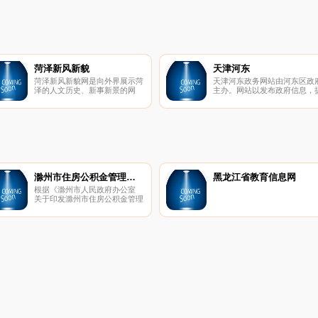
辖，下辖诸暨市、上虞市、嵊州
市、新昌县4个市(县)烟草专卖
局(分公司)，至2007年底共有职
工1000余人。
菏泽新风新貌
天津河东
菏泽新风新貌网是向外界展示菏
天津河东政务网站由河东区政
泽的人文历史、新事新景的网
主办。网站以发布政府信息，
站!
供河东区综合资讯，开展网上
务服务为主要内容。
滁州市住房公积金管理中心
黑龙江省教育信息网
根据《滁州市人民政府办公室
关于印发滁州市住房公积金管理
中心主要职责内设机构和人员编
制规定的通知》（滁政办
〔2015〕23号）文件精神，滁
州市住房公积金管理中心为市政
府直属事业单位，正处级建制。