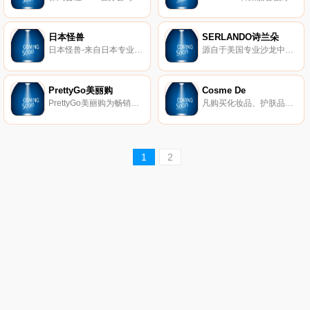
日本怪兽
SERLANDO诗兰朵
日本怪兽-来自日本专业的购物模式,经营网路购物, 线上购物, 批发切货, 日本美妆, 流行商品, 精品百货, 美体衣, 塑身衣, 减肥, 瘦身, 寒天, 零食, 满腹, 化妆包, 零钱包, 衣服, 日本彩妆, 脸部保养, 精品, 服饰, 居家, 小猪袜, 瘦手臂, 美腿, 恋爱魔镜, 佳丽宝, 高丝, 女人我最大, 美肌一族, 美容保养...等，引进日本最新保养彩妆，让爱美女性流行与日本同步！
源自于美国专业沙龙中心。全新颠覆传统「功能性」保养品。原创明星商品-粉漾娇点润红露，粉嫩保养你的双唇、乳晕、私密肌肤。
PrettyGo美丽购
Cosme De
PrettyGo美丽购为畅销美妆保养品网路旗舰店，网罗各大国际专柜品牌、最新日韩流行话题时尚美妆保养品，凭藉轻鬆的价格、100%原厂保证专柜美妆保养品，于2008年创立后便成为时尚美妆保养品首选购物平台之一。为追求完美品质及价格，產品开发团队跑遍世界各个时尚中心寻找最优质美妆保养產品，带给消费者与世界零时差，让美丽带来全面性同步升级。
凡购买化妆品、护肤品、香水、香体沐浴、头发护理及男士保养货品、礼物套装之所有订购，运费全免。美容编辑为你搜罗美容贴士及最新潮流。
1
2