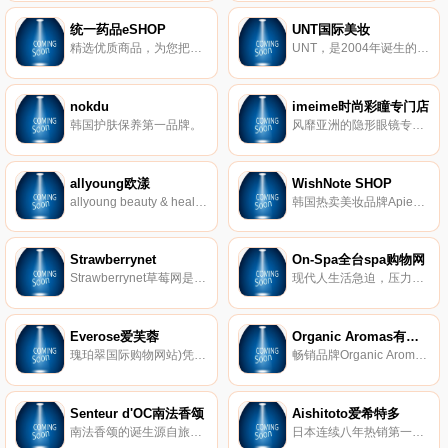
统一药品eSHOP
UNT国际美妆
精选优质商品，为您把关完美购物体验！
UNT，是2004年诞生的原生国际化品牌，从贩售保养品原料开始，到玻尿酸保湿精华液的崛起，在网路上奠定我们的品质与口碑。过去，UNT=Untitled，无名。如此命名，因为我们相信美丽是无法只用一个名字代表。现在，UNT代表的是Unique (独一无二)，Natural Beauty (自然的美丽)与Touch (触动人心)，我们倾听消费者声音，凝视所有需求，让每个你都能吸引众人目光。
nokdu
imeime时尚彩瞳专门店
韩国护肤保养第一品牌。
风靡亚洲的隐形眼镜专卖店，众多女性变美的最佳首选，已经有2万多人选择imeime时尚彩瞳专门店配送服务。
allyoung欧漾
WishNote SHOP
allyoung beauty & health整合「产品」、「文章」、「专业谘询」的美妆平台，韩、日各地热销的美妆品都可以在这里找到，有各类文章与专业谘询，让您可以得到完整的服务！
韩国热卖美妆品牌Apieu,innisfree,etude house，韩国直输近千种现货商品、绝非假货！超取3天快速取货，体验与韩国同步的时尚流行。
Strawberrynet
On-Spa全台spa购物网
Strawberrynet草莓网是领先的网上美容产品商店，带来价格相宜的护肤保养、化妆品、女性香水、头发护理、男性香水产品，提供超过800个美容品牌，消费满US$30即可免运至200多个国家。
现代人生活急迫，压力接踵而来，想要放松也想简单美丽，却不知该如何选择，On-Spa推广平台就这样应运而生。On-Spa是协助全台优质spa、美容、美甲、美睫馆等上线的平台。除了协助店家之外，我们更希望做到的是帮消费者把关！从课程内容、预约感受、现场服务、课后反馈，我们都希望能提供最贴心的服务，因为我们「懂你想要的，给你更好的」。
Everose爱芙蓉
Organic Aromas有机香氛
瑰珀翠国际购物网站)凭借超过30年的美肤美体经验，我们用爱及对世界各地每个生活阶段的人的关心，创造出具有舒适且迷人香氛感受的高品质产品。
畅销品牌Organic Aromas来自美国。我们意识到，太多人使用无效又浪费的方法来发散精油。更糟糕的是，用稀释或加热破坏了精油本身结构。八年来我们不断精进技术及产品，目标创造世界上最好的精油扩香方法。独特设计的扩香仪与精心调配的精油完美结合。今年前进，希望带给喜爱精油以及香氛的粉丝们最有效、最节省、最美丽的精油扩香仪，安心享受最天然的香氛生活。
Senteur d'OC南法香颂
Aishitoto爱希特多
南法香颂的诞生源自旅行的美丽邂逅，自南法飘洋回台餽赠亲友的薰衣草精油，搭起了和普罗旺斯之间的桥梁。我们精选朴实、切合生活的品牌和商品，让远在的人们了解，原来生活可以如此自然、闲适并充满文化！
日本连续八年热销第一的食用胶原蛋白冻，至今已热卖突破4亿条。