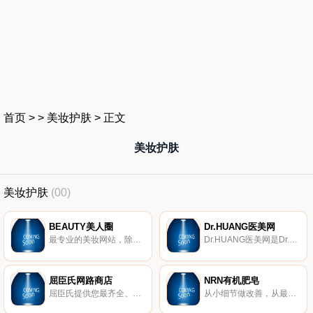
首页
>
>
美妆护肤
>
正文
美妆护肤
美妆护肤
(00)
BEAUTY美人圈
Dr.HUANG医美网
最专业的美妆网站，除了能抢先收看Beauty美人志．大美人．美人圈精彩内容，即时接收最新美妆保养资讯、部落客新鲜事及日韩明星潮流动态，还有不定期好康赠奖活动，让你裡外都美丽!
Dr.HUANG医美网是Dr.HUANG保养品牌于线上推广的会员服务平台，除Dr.HUANG保养品牌外也贩售其他专业医美品牌。
屈臣氏网路商店
NRN有机肥皂
屈臣氏提供您最齐全、最专业的个人药妆商品购物选择。众多保养、彩妆、医美、保健与民生用品，宠爱会员消费累兑点、网路首购再送100，让您拥有最快乐的购物体验。
从小细节做改善，从最贴近生活周边产品选择使用对地球无害的产品。为您找到具有环保生活风格的高品质天然产品，是我们的是使命。