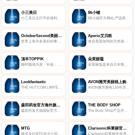
小三美日
86小铺
小三美日主打平价便利的美妆通路平台，网罗各国优质的人气保养品，以最优惠的批发价格贩售各国最新保养、彩妆品，让忙碌的您，轻鬆享受由内而外的完美呵护，并可立即掌握世界各地最新的美妆讯息，天天都能体验不同的美丽秘密。
86小铺官方网站,严选美妆保养、美体保健、生活小物、日韩零食，天天下杀，满额再免运！ 集结台日本药妆及韩国美妆推荐品,畅销彩妆及海外热门品牌,保证正品，快速到货|日本药妆、韩国美妆等海外彩妆与保养品购物网。
OctoberSecond美丽时光
Aperio艾贝欧
世界上有许多美好的事物, 但始终忙碌的我们, 是否能简单的享受到这些, 「OctoberSecond美丽时光」希望将这些美好的事物带到, 希望让每个人都能拥有自己的美丽时光。
来自美国加州的天然保养品。
顶丰TOPPIK
朵茉丽蔻
随时随地为发「补妆」！角蛋白制成，与真发完美结合+紧密附着，风吹雨淋不掉落更安心，运用科学原理，告别秃发困扰。
朵茉丽蔻是来自日本熊本「再春馆製药所」製造的保养品品牌再春馆製药所位于日本熊本，于1932年以汉方的理念创立，使用天然的原料，帮助我们提升每个人本身就拥有的自我恢复力，缓和因年龄增长所带来的烦恼及痛苦。
Lookfantastic
AVON雅芳美丽线上购
THE HUT.COM LIMITED是英国知名电商集团，旗下运作的的Lookfantastic是美容护肤精品线上商城，也是英国品牌丰富的专业美妆购物网站，提供极具性价比的高品质美妆产品，直接安全运送到世界各地，并以全球无障碍的轻松购物方式，为您提供更加有品质的时尚生活方式。
AVON雅芳拥有130年历史，是一间为了女人存在的公司，产品遍及全球130多个国家。雅芳在深耕30多年，从人人皆知的雅芳小姐时期，到现在的53间实体门市、E化商城，让每个女人都能在雅芳的关怀中，变得更美丽而有自信。
森田药妆官方海外旗舰店
THE BODY SHOP
森田药妆天猫国际官方海外旗舰店，药妆领导品牌。
The Body Shop产品开创至今，始终坚持的原则就是崇尚自然。坚持用纯天然的原料来制造各种化妆品和护肤产品，所有商品采用简单包装的方式来支持环保，并致力提倡3R原则：Recycle、Reuse、Reduce。
MTG
Clarisonic科莱丽官方网站
株式会社MTG在分公司「MTG Taiwan爱姆缇姬」，专营美容家电器材，连续5年葛莱美奖指定的美容品牌，葡萄牙足球明星「C罗」、氧气美女「李英爱」、梦幻女星「玛当娜」、女神天团「KARA」皆为MTG美容产品代言及联合开发，「MTG 爱姆缇姬」帮您打造完美的自己，让自己成为自己的最完美的代言人，让「MTG 爱姆缇姬」为您实现！
Clarisonic科莱丽音波净肤仪洗脸机使用音波洗脸新科技，彻底清洁残妆、毛孔污垢并可缩小毛孔与清除粉刺。音波净肤仪洗脸机线上订购免运费。