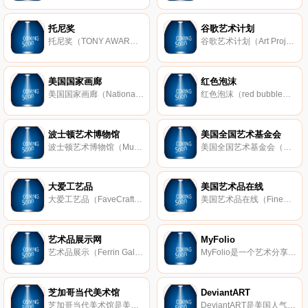
托尼奖
谷歌艺术计划
托尼奖（TONY AWARDS；全称：安东尼特佩瑞奖）美国话剧和音乐剧的最高奖项，是美国戏剧协会为纪念该协会创始人安东尼特佩瑞女士而设立的奖项，于1947年4月6日开设，共设21个奖项，只针对在百老汇各剧院演出的剧目。托尼奖
谷歌艺术计划（Art Project powered by Google）是由 谷歌 与全球各地博物馆合作推出的一个艺术赏析服务网站，通过利用谷歌街景技术拍摄博物馆内部实景，结合超高解析像拍摄馆内历史名画，生动地展示了来自全球的各种文化与文
美国国家画廊
红色泡沫
美国国家画廊（National Gallery of Art；简称：NGA）是美国政府下辖的艺术博物馆，由史密森尼学会负责管理，于1937年成立，收藏了各种各样的艺术珍品，其中包括了达芬奇、毕加索、安迪沃荷等人的作品。
红色泡沫（red bubble）是美国一个知名的艺术品交易社区，艺术家们可以将各自的作品上传到该网站，以供用户购买。
波士顿艺术博物馆
美国全国艺术基金会
波士顿艺术博物馆（Museum of Fine Arts Boston；又称：波士顿美术博物馆）是全美最具影响力的艺术博物馆之一，坐落于波士顿亨廷顿大街465号，约有350,000件藏品。该馆收藏广泛，包括古埃及和两河流域考古文化遗存、希腊和罗马艺
美国全国艺术基金会（National Endowment for the Art；简称：NEA）是一个致力于为优秀艺术提供资助的独立机构，是由美国国会于1965年提案成立的。其宗旨为那些使个人或社会受益的杰出的艺术、创意及各种艺术创新提供资金和帮助
大爱工艺品
美国艺术品在线
大爱工艺品（FaveCrafts）是美国一个手工艺品网站，专门收集免费的工艺品项目、家居装饰创意、节日礼物创意以及DIY小技巧等，为用户提供详细手工艺品制作教程、视频和模型来帮助用户快速制作工艺品。
美国艺术品在线（FineArtAmerica.com）是一个艺术品交易网站。与传统同类网站不同的是，该网站提供一种革命性的购买艺术品的方式，并通过这种方式将艺术品销往世界各地艺术家和摄影师可以上传他们的艺术品图片，并设定的价
艺术品展示网
MyFolio
艺术品展示（Ferrin Gallery）是美国一个专营塞尔雕塑和工作室陶瓷的现代艺术画廊，于1979年创建。
MyFolio是一个艺术分享和交流平台，汇集了大量艺术家的作品和创意。用户可以通过该网站建立自己的个人主页和作品集，并用视频、图片、音频等方式进行分享和交流，同时，还可以跟艺术家进行在线互动。
芝加哥当代美术馆
DeviantART
芝加哥当代美术馆是美国规模最大的艺术机构之一，分为10个展馆，共计收藏30多万件展品。该美术馆座拥密西根湖的美丽景色，建筑呈维多利亚风格。自1945年建馆以来，芝加哥当代美术馆通过绘画、雕塑、图片和影像资料、影
DeviantART是美国人气很旺的一个在线艺术社区，用来展示和分享摄影、传统艺术、数字艺术、程序接口、文学等各类艺术创作。它是由Scott Jarkoff、Matthew Stephens及Angelo Sotira等人于2000年8月7日创建。该网站为专业创作者和业余爱好