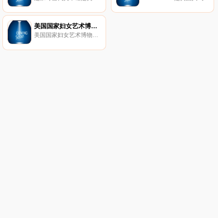
美国国家妇女艺术博物馆
美国国家妇女艺术博物馆是一个坐落于美国华盛顿的私立非营利性机构，是一个关于女性的综合性艺术活动、研究和教育中心，始建于1981年。博物馆内共收藏有自文艺复兴时期至今为止的2700件永久展品，此外博物馆官网上展出