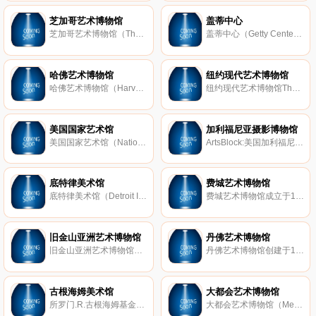
芝加哥艺术博物馆
盖蒂中心
芝加哥艺术博物馆（The Art Institute of Chicago）是美国著名艺术博物馆，建立于1879年，位于芝加哥，收藏有大量印象派作品，包括莫奈、梵高等大师的作品。
盖蒂中心（Getty Center）是美国访客最多的博物馆之一，建立于1997年，位于洛杉矶，是保罗盖蒂博物馆其中一处馆址，收藏有众多绘画、素描、雕塑、摄影作品。
哈佛艺术博物馆
纽约现代艺术博物馆
哈佛艺术博物馆（Harvard Art Museums）是 哈佛大学 的艺术博物馆，建立于1895年，由3座博物馆及4所研究中心组成，藏有全球各地从古至今的藏品约25万件。
纽约现代艺术博物馆The Museum of Modern Art（简称MOMA），坐落在纽约市曼哈顿城中，位于曼哈顿第53街（在第五和第六大道之间），是当今世界最重要的现当代美术博物馆之一，与英国伦敦泰特美术馆、法国蓬皮杜国家文化和艺术中
美国国家艺术馆
加利福尼亚摄影博物馆
美国国家艺术馆（National Gallery of Art）创建于1937年，是一座位于华盛顿特区的艺术博物馆，常缩写为NGA，隶属于美国政府，由史密斯协会管理。建筑物本身分为东西两栋，靠地下通道相通。这座艺术品宝库拥有4万多件藏品，收
ArtsBlock:美国加利福尼亚摄影博物馆全称（California Museum of Photography），隶属于加利福尼亚大学，位于洛杉矶河滨市，这里呈现着美国和国际的摄影艺术，展现了学生和地区艺术家的艺术作品。是美国当代摄影长久不衰的特征之一
底特律美术馆
费城艺术博物馆
底特律美术馆（Detroit Institute of Arts）建立于1885年，属底特律市政府所有，自称美国第六大博物馆，2003年曾被评为美国第二大市属博物馆。馆内有100多个画廊，藏品包罗万象，陈列着来自世界各地的著名美术珍品，包括奥古斯特
费城艺术博物馆成立于1876年，位于费城市区西北26街和富兰克林公园大道交叉处，号称全美第三大美术馆。这是一幢古希腊神庙式建筑。馆内收描艺术品达30多万件之多，其中以法国印象派作品最著名，是全美收藏最多的地方。
旧金山亚洲艺术博物馆
丹佛艺术博物馆
旧金山亚洲艺术博物馆建于1966年，这是一座以收藏亚洲文物尤其是中国文物为主的博物馆。这里收藏有来自中国、日本、朝鲜、印度尼西亚等亚洲国家和地区的各类艺术珍品15000多件，而作为馆藏重点，收藏在这里的中国瓷器有
丹佛艺术博物馆创建于19世纪90年代，最初名为丹佛艺术家俱乐部，但直到 1949 年才开放了自己的画廊。该博物馆于20 世纪50年代加入了儿童中心，并于1971年加入了北楼。值得一提的另一特色是，丹佛艺术馆内的原有的中国馆也
古根海姆美术馆
大都会艺术博物馆
所罗门.R.古根海姆基金会（Solomon R. Guggenheim Foundation）是美国的一家非营利组织，成立于1937年，在美国纽约、德国柏林、意大利威尼斯等地经营着数个现代艺术博物馆，通称作古根海姆美术馆。
大都会艺术博物馆（Metropolitan Museum of Art）是美国最大的艺术博物馆，成立于1870年，位于纽约曼哈顿，其展出面积超过20公顷，藏品超过200万件，包括众多古典艺术品、古埃及艺术品、欧洲大师的油画及雕塑等。