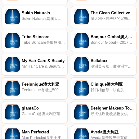
Sukin Naturals
The Clean Collective
Sukin Naturals是澳大利亚排名第一的护肤品牌。它是纯素食主义者，无残酷，100％碳中和和澳大利亚制造的。
澳大利亚最严格的采购政策，提供真正自然和环保的个人护理、清洁和可回收的产品，以创造您健康、环保的生活方式。天然美容、天然护肤、天然清洁、天然婴儿+无塑料，零浪费，可重复使用的产品。
Tribe Skincare
Bonjour Global澳大利亚
Tribe Skincare是敏感肌肤的护肤品。所有护肤和矿物质妆容均为100％天然，纯素食，无残忍和澳大利亚制造。
Bonjour Global于2017年推出是由一群创新和及以客户为主的美容电子商贸团队创立。我们致力于为客户提供最好的购物体验和服务。
My Hair Care & Beauty
Bellabox
My Hair Care & Beauty是澳大利亚最大的在线美发和美容零售商之一，拥有140多个领先的头发、护肤品和美容品牌。
澳洲美妆盒，做澳洲本土知名品牌小样&试用装，包含SwisseSukinRedwin等护肤美容权威品牌小样，可做试用装旅行小样，价位在200左右，2015年进入中国市场，入驻天猫旗舰店，16年退出。
Feelunique澳大利亚
Clinique澳大利亚
Feelunique有超过500个品牌可供选择，是欧洲最大的在线优质美容零售商。我们的网站提供一站式商店，为最好的设计师品牌，家喻户晓的名称，以及利基和崇拜美容品牌。我们提供超过18500种产品，这些产品都是100％正品且有保证。
我们相信每一块皮肤 - 你的皮肤 - 都可以成为美丽肌肤。这就是为什么我们所做的一切都是根据您的皮肤类型和关注点定制的。为什么每一件精美的倩碧护肤和彩妆产品都经过过敏测试和100％不含香料。
glamaCo
Designer Makeup Tools
GlamaCo是澳大利亚顶级美发和美容贸易超市，在美容行业享有盛誉，提供卓越的服务，不断的创新和真正的关怀。
寻找优质化妆品批发供应商或网上商店购买化妆品？在Designer Makeup Tools，我们为在澳大利亚提供最好的专业化妆师用品而感到自豪。我们一流的化妆工具仅使用最优质的材料和专业的结构，以实现多功能性和专业卓越。
Man Perfected
Aveda澳大利亚
Man Perfected是男士皮肤护理、护发、剃须产品、美容和香水的在线商店。
Aveda是美容界最有信誉的十大“绿色品牌”之一，30年前从美发产品起家，开始提倡使用植物成分，并在全球开设美容美发学院，替业界培养专业人才，同时将环保、有机保养的概念发扬光大。