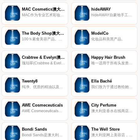
MAC Cosmetics澳大利亚
hideAWAY
MAC作为专业艺术彩妆品牌，拥有上百款不同质地，不同色彩的眼影、唇膏、唇彩、粉底等彩妆产品。
hideAWAY自豪地手工制作了一系列具有标志性的肥皂、肥皂条、身体奶冻、磨砂膏和沐浴时间的甜品，这些都是独一无二的。
The Body Shop澳大利亚
ModelCo
100％素食美容产品。不残忍和反对动物测试。在美体小铺发现自然启发的护肤品、身体护理和礼物。
化妆品和美黑产品。
Crabtree & Evelyn澳大利亚
Happy Hair Brush
瑰珀翠(Crabtree & Evelyn)英国化妆品品牌。瑰珀翠的英文名字Crabtree & Evelyn灵感来自十七世纪极负盛名的作家与园艺学家“John Evelyn”(约翰·爱芙蓉)。30年前，瑰珀翠只是一个专门制造香皂的家庭企业，现在她已经是象征英国优雅贵族气息的品牌，产品包含了日用保养品、精油香水、含精油的天然食品、居家装饰甚至纯棉的家居服装。
唯一适用于所有头发类型且难以梳理的散乱发梳。 非常适合孩子、妇女、敏感的头部、胡须甚至宠物使用。
Twenty8
Ella Baché
纯净、优质的精油以及符合道德、天然和无化学成分的护肤品。
我们致力于通过教给她们皮肤爱什么并创建个性化的皮肤解决方案来帮助女性对自己的皮肤充满信心。
AWE Cosmeceuticals
City Perfume
AWE Cosmeceuticals是一家澳大利亚护肤品牌，以实惠的价格将前沿的皮肤科学与传统的阿育吠陀药物相结合。
澳大利亚香水在线商店，浏览我们种类繁多的男性和女性高级香水。
Bondi Sands
The Well Store
Bondi Sands是澳大利亚的自晒黑品牌。该品牌专门从事自晒黑，防晒，护肤和化妆品。
澳大利亚网上美容店，在线购买有机化妆品。The Well Store致力于采购天然、有机、纯素、无塑料和环保的身体和美容产品。产品无、无残忍、公平贸易、可持续发展。精选天然、有机、无塑产品。