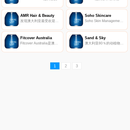
AMR Hair & Beauty
Soho Skincare
发现澳大利亚最受欢迎的沙龙家具、化妆品和美发产品供应商。购买高级理发椅、护发品、护肤品等。
Soho Skin Management – 先进的皮肤和激光诊所。其购物网站Soho Skincare以优惠的价格出售您最喜爱的护肤品和化妆品牌！订单满$75免运费。
Fitcover Australia
Sand & Sky
Fitcover Australia是澳大利亚最受欢迎的天然化妆品网上商店，提供最好的素食、有机、无残留的化妆品和防水睫毛膏，价格合理。
澳大利亚80％的动植物群是我们海岸独有的，这意味着您可能从未体验过我们的植物成分在您的护肤品中的奇妙和功效，我们将通过Sand＆Sky改变这一点。我们华丽而未受破坏的景观确保了面膜配方的纯度，这意味着您也可以看到您第一次使用时的效果。
1
2
3