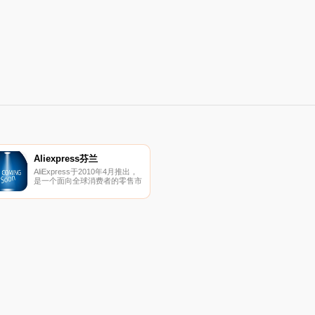
Aliexpress芬兰
AliExpress于2010年4月推出，
是一个面向全球消费者的零售市
场。全球速卖通现拥有全球超过
200000家卖家和制造商提供的
超过1亿种产品，这使我们能够
以极具竞争力的价值为消费者提
供各种优质产品，并为几乎所有
产品提供免费送货服务。